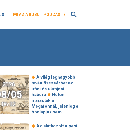
KERESÉS
LIST
MI AZ A ROBOT PODCAST?
◆
A világ legnagyobb
taván összeérhet az
2026
iráni és ukrajnai
08/05
◆
háború
Heten
maradtak a
06:32
Megafonnál, jelenleg a
honlapjuk sem
◆
elérhető
A Nemzeti
Sportügynökség
◆
Az elátkozott alpesi
elnöke gálánsan