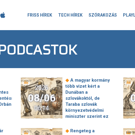
FRISS HÍREK
TECH HÍREK
SZÓRAKOZÁS
PLAY
PODCASTOK
◆
A magyar kormány
több vizet kért a
2026
ntes
Dunában a
08/06
entésre
szlovákoktól, de
Orbán
Taraba szlovák
06:14
e
környezetvédelmi
miniszter szerint ez
◆
áltott
vízhiánnyal járna
dalon
Nem minden hallgatás
◆
ár
Rengeteg a
gon
jelent elzárkózást: