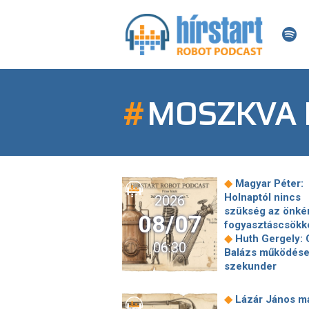
#
MOSZKVA 
◆
Magyar Péter:
Holnaptól nincs
2026
szükség az önké
08/07
fogyasztáscsökk
◆
Huth Gergely: 
06:30
Balázs működés
szekunder
szégyenérzetet v
ki a teljes jobbol
◆
Lázár János m
◆
A születési jo