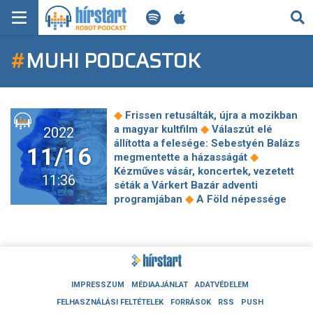
KERESÉS
#
MUHI PODCASTOK
KEZDŐLAP
FRISS HÍREK
◆
Frissen retusálták, újra a mozikban
TECH HÍREK
◆
a magyar kultfilm
Válaszút elé
2022
állította a felesége: Sebestyén Balázs
11/16
◆
megmentette a házasságát
FILM-ZENE-SZÓRAKOZÁS
Kézműves vásár, koncertek, vezetett
11:36
séták a Várkert Bazár adventi
PLAYLIST
◆
programjában
A Föld népessége
elérte a 8 milliárdot, hamarosan
◆
rádobunk egy újabb milliárdot
A
MI AZ A ROBOT PODCAST?
Magic Mike 3. első előzetesében
Channing Tatum elcsábítja a nála 14
◆
évvel idősebb Salma Hayeket
Állati
jó lett az RTL Zámbó Jimmy sorozata
IMPRESSZUM
MÉDIAAJÁNLAT
ADATVÉDELEM
◆
Magyar filmeket díjaztak Milánóban,
FELHASZNÁLÁSI FELTÉTELEK
FORRÁSOK
RSS
PUSH
◆
Cottbusban és Arrasban
7 adventi