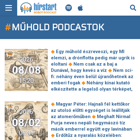
KERESÉS
#
MŰHOLD PODCASTOK
KEZDŐLAP
FRISS HÍREK
◆
Egy műhold észreveszi, egy MI
TECH HÍREK
elemzi, a drónflotta pedig már ugrik is
2026
◆
eloltani
Nem csak az a baj a
08/08
◆
Dunával, hogy kevés a víz
Nem sci-
FILM-ZENE-SZÓRAKOZÁS
fi: néhány éven belül újranőhetnek az
15:20
◆
emberi fogak
Néhány kínai kutató
PLAYLIST
elkészítette a legelső olyan térképet,
amelyen végre látható a Hold
◆
geológiai időskálája
Deepfake-ek
MI AZ A ROBOT PODCAST?
◆
Magyar Péter: Hajnali fél kettőkor
◆
ellen indított honlapot a kormány
az utolsó előtti egységet is leállítják
2026
Kiszivárgott: Napokon belül
◆
az atomerőműben
Meghalt Nirmal
08/02
megemelheti az iPhone-ok árát az
Purja neves nepáli hegymászó tíz
◆
Apple
Anti-láz – egészen furcsa
másik emberrel együtt egy lavinában
06:31
◆
dolog derült ki az ebihalakról
◆
Erdőtűz a nyaralás közelében:
Betiltanák Pócs János "perverz