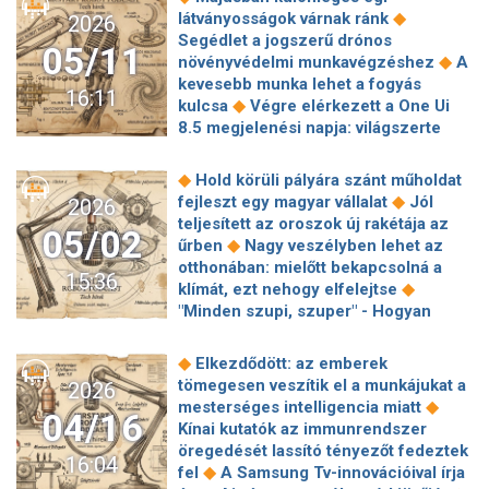
◆
látványosságok várnak ránk
2026
Segédlet a jogszerű drónos
05/11
◆
növényvédelmi munkavégzéshez
A
kevesebb munka lehet a fogyás
16:11
◆
kulcsa
Végre elérkezett a One Ui
8.5 megjelenési napja: világszerte
◆
frissülnek a Galaxy-mobilok
„Az
újságíró pótolhatatlan, bár már engem
◆
Hold körüli pályára szánt műholdat
is váltott le az AI” – Kert Attila a média
◆
fejleszt egy magyar vállalat
Jól
2026
◆
jövőjéről
Riasztás a Linux
teljesített az oroszok új rakétája az
05/02
rendszereket érintő Dirty Frag
◆
űrben
Nagy veszélyben lehet az
◆
sérülékenységről
Új technológia: az
otthonában: mielőtt bekapcsolná a
15:36
autó önállóan védekezne a parkolási
◆
klímát, ezt nehogy elfelejtse
◆
balesetek ellen
Bosch – Mobilis
"Minden szupi, szuper" - Hogyan
program: Robotokkal és MI-vel tanul
javíthatnák ki a techóriások az MI torz
◆
1100 magyar diák
Csak Elon Musk
◆
valóságát?
Sújtó áron érkezik
◆
Elkezdődött: az emberek
tudja kirúgni Elon Muskot – így
hazánkba az extrém fotós
tömegesen veszítik el a munkájukat a
2026
döntött a SpaceX
képességekkel kecsegtető
◆
mesterséges intelligencia miatt
04/16
◆
csodatelefon
Harry Potter-rajongók
Kínai kutatók az immunrendszer
figyelem: megint ingyen adják a
öregedését lassító tényezőt fedeztek
16:04
◆
Hogwarts Legacy-t!
200
◆
fel
A Samsung Tv-innovációival írja
megapixeles kamera, 8000 nites