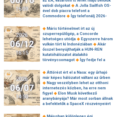
06/16
az EA, vásárolni is lehet majd belőlük
◆
GTA VI előrendelése
Földönkívüli
◆
valódi dolgokat
A Jolla Sailfish OS-
16:09
élet nyomaira bukkanhatott a Mars
ével dob piacra telefont a
◆
felszínén a Perseverance marsjáró
◆
Commodore
Így telefonálj 2026-
A Samsungot másolja az egyik nagy
◆
ban, hogy ne nézzenek bunkónak
◆
kínai telefongyártó
Kaszát kapott a
Hamarosan betiltják a mesterséges
◆
Máris történelmet írt az új
◆
Nothing Cmf Phone 3 Pro
SpaceX
intelligenciával vetkőztető appokat az
szuperrepülőgép, a Concorde
2026
AI1: adatközpont a Föld körüli pályán
◆
EU-ban
A Gmail AI-összefoglalói
◆
lehetséges utódja
Egyszerre három
06/12
mindenkinél bekapcsoltak – így
◆
vulkán tört ki Indonéziában
Akár
◆
kapcsolhatod ki
Meglepő húzásra
ősszel benyújthatják a HUN-REN
16:15
készülhet az Apple, és ettől sokkal
kutatóhálózatot átalakító
jobb vétel lehet majd az iPhone 18
◆
törvénycsomagot
Így fedje fel a
wifije szűk keresztmetszetét, és
◆
hozza ki belőle a maximumot!
Újabb
◆
Áttörést ért el a Nasa: egy űrhajó
◆
patkány húzás a Google-től
Elon
már képes hálózatot váltani az űrben
2026
Musk egyetlen nap alatt új szintre
◆
Nagy veszélyben lehet az otthoni
06/07
emelheti vagyonát a SpaceX eddigi
internetezés közben, ha erre nem
◆
legnagyobb dobásával
A
◆
figyel
Elon Musk következő
14:50
Mesterséges Intelligencia
aranybányája? Már most sorban állnak
feleslegessé teheti a diplomát?
a befektetők a SpaceX részvényeiért
◆
Havi 920 millió dollárért bérel AI-
kapacitást a Google a SpaceX-től
◆
Májusban különleges égi