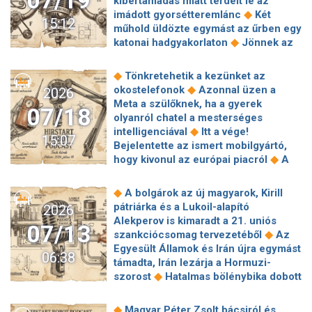
07/19
kibertámadás miatt térdelt le az
kórházi fertőzések nyilvános
◆
imádott gyorsétteremlánc
Két
15:12
◆
adatbázisa
Seller néven önálló
műhold üldözte egymást az űrben egy
appot kap a Facebook Marketplace:
◆
katonai hadgyakorlaton
Jönnek az
mesterséges intelligencia és
◆
aggyal vezerelhető robotok
Több
ingyenes hitelesítés a 10.
mint két órán keresztül nem volt
◆
Tönkretehetik a kezünket az
◆
születésnapon
Alapjaiban újítja
◆
elérhető a Facebook, böngészőből
◆
okostelefonok
Azonnal üzen a
2026
meg a Facebookot a Meta, a TikTok
Talán nehezen fogod elhinni elsőre,
Meta a szülőknek, ha a gyerek
◆
receptjét másolja
Sikeresen
07/18
de tényleg arra kérik a magyar
olyanról chatel a mesterséges
végrehajtotta első nyílttengeri
lakosságot, hogy gyűjtsenek
◆
intelligenciával
Itt a vége!
indítását a kínai Gravity–1
15:07
◆
szúnyoghangokat
Azonnal üzen a
Bejelentette az ismert mobilgyártó,
◆
hordozórakéta
Ezek az appok
Meta a szülőknek, ha a gyerek
◆
hogy kivonul az európai piacról
A
folyamatosan kémkednek utánad -
olyanról chatel a mesterséges
globális okostelefon-szállítások 6,7
szinte biztos, hogy használod őket te
intelligenciával
százalékkal estek a második
◆
is
Hackertámadás miatti baráti tűz
◆
A bolgárok az új magyarok, Kirill
◆
negyedévben
A Google-nak meg
szedhetett le egy orosz Szu-57
pátriárka és a Lukoil-alapító
2026
kell nyitnia az Androidot a ChatGPT
◆
vadászrepülőt
Újabb világraszóló
Alekperov is kimaradt a 21. uniós
07/13
és más mesterséges intelligencia-
sikert ért el Elon Musk csodaűrhajója
◆
szankciócsomag tervezetéből
Az
◆
asszisztensek előtt
Óriási csalódás
Egyesült Államok és Irán újra egymást
06:38
a SpaceX-nél, az utolsó pillanatban
támadta, Irán lezárja a Hormuzi-
állt le a Starship
◆
szorost
Hatalmas bölénybika dobott
a levegőbe és sebesített meg egy
turistát a Yellowstone Nemzeti
◆
Magyar Péter Zsolt bácsiról és