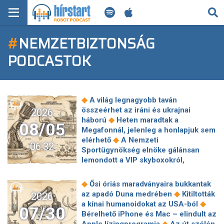
KERESÉS
#
NEMZETBIZTONSÁG
KEZDŐLAP
PODCASTOK
FRISS HÍREK
TECH HÍREK
◆
A világ legnagyobb taván
összeérhet az iráni és ukrajnai
2026
FILM-ZENE-SZÓRAKOZÁS
◆
háború
Heten maradtak a
08/05
Megafonnál, jelenleg a honlapjuk sem
◆
PLAYLIST
elérhető
A Nemzeti
06:32
Sportügynökség elnöke gálánsan
lemondott a VIP skyboxokról,
MI AZ A ROBOT PODCAST?
◆
milliárdos veszteség lett a vége
Az
alig ismert sziget csodás stranddal,
◆
Ősi óriás maradványaira bukkantak
◆
turisták nélkül
Európa határozottan
◆
az apadó Duna medrében
Kitiltották
2026
átment a teszten – mondta az EU-
◆
a kínai humanoidokat az USA-ból
07/30
biztos a 75 áldozattal járó ceutai
Bérelhető iPhone és Mac – elindult az
◆
rohamról
Meghalt Gulyás János, az
◆