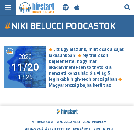
KERESÉS
#
NIKI BELUCCI PODCASTOK
KEZDŐLAP
FRISS HÍREK
◆
„Itt úgy alszunk, mint csak a saját
TECH HÍREK
◆
lakásunkban”
Nyitrai Zsolt
2022
bejelentette, hogy már
11/20
akadálymentesen tölthető ki a
FILM-ZENE-SZÓRAKOZÁS
nemzeti konzultáció a világ 5.
18:25
◆
leginkább high-tech országában
PLAYLIST
Magyarország bajba került az
◆
olajembargós kivétellel
Reálbércsökkenés: Csehország 8,3 -
MI AZ A ROBOT PODCAST?
Lengyelország 2,3 - Szlovákia 1,1 -
◆
Magyarország 0,3 százalék
RTL25:
Három kőkemény menetet nyomott le
Niki Belucci és Fresh Andi, majd
IMPRESSZUM
MÉDIAAJÁNLAT
ADATVÉDELEM
◆
elszabadultak az indulatok
Kemény
FELHASZNÁLÁSI FELTÉTELEK
FORRÁSOK
RSS
PUSH
kritika Japánból: ne csak Putyint