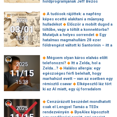
holdprogramjának Jeff Bezos
◆
űrrakétájának felrobbanása
Szivárog a levegő a Nemzetközi
◆
A tudósok rájöttek: a napfény
◆
Űrállomáson, hét űrhajós élete a tét
képes ecetté alakítani a műanyag
2026
Óriásit drágulnak a játékgépek: a
◆
hulladékot
Először a mobilt dugod a
03/01
Steam Decket, a Valve kézikonzolját
töltőbe, vagy a töltőt a konnektorba?
és a Nintendo Switch 2-t sem kíméli a
◆
Mutatjuk a helyes sorrendet
Egy
15:12
◆
memóriaválság
Új korszak
hatalmas magmahullám 28 ezer
kezdődött a magyar munkahelyeken
földrengést váltott ki Santorinin – itt a
◆
rejtély megfejtése
Krasznahorkai
László és Tarr Béla nevét is viseli már
◆
Mégsem olyan káros elalvás előtt
◆
kisbolygó
A Telekom és a Yettel is
◆
telefonozni?
Itt a Zelda, hol a
2025
jóváír a közel-keleti térségben
◆
Zelda...?
Halálos allergia: egy
11/15
◆
tartózkodó ügyfeleinek
Élő emberi
egészséges férfi belehalt, hogy
agysejteket tartalmazó chipet
marhahúst evett – van az esetben egy
15:38
◆
tanítottak meg játszani a Doom-mal
◆
rémisztő csavar
Elképesztő láz tört
30 éves lett a Pokémon, bejelentették
ki az AI miatt, egy új forradalom
◆
a játékok következő generációját
◆
küszöbén állunk
Űrszeméttel
Trump: Nem hagyjuk, hogy egy
◆
ütköztek a kínai űrhajósok
A Google
◆
Cenzúrázott beszédet mondhatott
radikális baloldali woke cég irányítsa a
mesterterve: föld körüli pályán
csak el Lengyel Tamás a TEDx
2025
◆
hadsereget
Jön az AI, és
◆
keringő adatközpontok és űrlézer
◆
rendezvényén
ByeAlex kiposztolt
felzárkózik Magyarország - vagy
Öt nagy NATO-tagállam fokozza