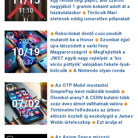
11/15
egy rendőrségi papírt, ami szerint
mégse?
erőfeszítéseit az orosz agresszió
nagyjából 1 gramm kokaint adott át a
11:10
feltartóztatása érdekében
◆
házkutatáskor
Törőcsik Mari
életének eddig ismeretlen pillanatait
◆
leshetjük meg
Netflix: Alig egy
hónapja mutatták be, máris zöld utat
◆
Rekordokat döntő csúcsmobilt
kapott a 16+-os romantikus sorozat 2.
◆
mutatott be a Honor
Szombat éjjel
2025
◆
évadat!
4+1 varázslatos film a 70
újra látszódott a sarki fény
10/19
éves Enyedi Ildikótól, amit látnod kell
◆
Magyarországról
Megfejtették a
◆
Nemzetközi csúcson A besúgó
JWST egyik nagy rejtélyét: a "kis
15:37
◆
alkotója
Úgy lettek
vörös pöttyök" valójában fekete-lyuk-
fesztiválzenekar, hogy még egyetlen
◆
bölcsők
A Nintendo olyan ronda
hangot nem írtak meg előre -
pokémont hányt össze, hogy az már
Meglátogattuk a Berlin Hotel
◆
művészet
Az új Xiaomi
◆
Az OTP Mobil mostantól
◆
Collective-et
Itt az első előzetese
csúcstelefon a Samsung és Apple
◆
SimplePay-ként működik tovább
2025
Az ördög pradát visel 2-nek Meryl
◆
modellek reális kihívója lehet
Ki
Ólomból arany? A CERN kutatói több
◆
Streeppel és Anne Hathaway-jel
07/02
nyer és ki veszít az MI-tartalmak
◆
száz éves álmot válthatnak valóra
Gáspár Máté: „Muszáj
◆
áradatában?
Napokon belül itt a
Történelmi felfedezés az űrben:
szembesítenünk magunkat a
15:05
Samsung háromba hajtható
először észlelt új exobolygót a James
kérdéssel, hogy színházcsinálóként
◆
okostelefonja
Elárasztják az
◆
Webb-űrteleszkóp
Ezt árulja el
◆
meddig terjed a felelősségünk”
A
internetet a Sorával generált AI-
rólad, ha inkább sorba állsz az
Red Dead Redemption december
videók, ami tovább fűtheti az
önkiszolgáló kassza választása
elején megjelenik feljavított
◆
Az Axiom Space misszió