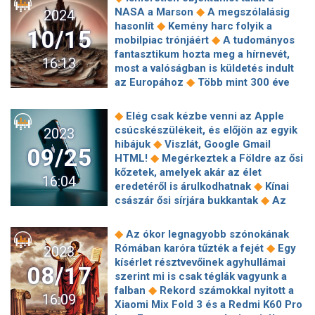
◆
óta tartó lendülete
Már látszik, mire
AI navigációs rendszert tanítottak be
◆
NASA a Marson
A megszólalásig
2024
készül Donald Trump: Elon Musk
◆
Pokemon GO felhasználók adataival
◆
hasonlít
Kemény harc folyik a
◆
elképedt
Szakértő: nagy politikai
10/15
Így képzeli a holdra szállást a NASA
◆
mobilpiac trónjáért
A tudományos
fegyver Orbánnak a Trump-barátság
◆
és a SpaceX
Háromnapos műszaki
fantasztikum hozta meg a hírnevét,
◆
Így nézhet ki a legjobb és
16:13
pályaválasztó fesztivál Budapesten –
most a valóságban is küldetés indult
leghatékonyabb mesterséges
◆
Mi a pálya?
Folyosón sétáló
◆
az Europához
Több mint 300 éve
intelligencia okostelefonokban
◆
drónkutyák és víz alatti drónok
mérték meg először a
◆
Négy Mate 70 mutatkozott be
Elon
◆
fénysebességet
Szívesen ébrednél
◆
Elég csak kézbe venni az Apple
Musk kijelentette, hogy ő egy 3000
◆
retró videójátékok zenéjére?
csúcskészülékeit, és előjön az egyik
2023
◆
éves, időutazó földönkívüli
Furcsa
Bemutatták az első ultraalacsony
◆
hibájuk
Viszlát, Google Gmail
◆
szagot áraszt egy orosz űrhajó
09/25
bemeneti késleltetésű Bluetooth-
◆
HTML!
Megérkeztek a Földre az ősi
Yuval Noah Harari a 24.hu-nak: Ha
◆
technológiát
Ritka mélytengeri
kőzetek, amelyek akár az élet
elhiszed, hogy mindenki hazudik, a
16:04
◆
állatot örökítettek meg
◆
eredetéről is árulkodhatnak
Kínai
diktátorok kezére játszol
Atomreaktorokat építtet a Google,
◆
császár ősi sírjára bukkantak
Az
hogy azokkal tartsa fenn a
elveszett Nintendo-játék, amit 35 év
mesterséges intelligenciát támogató
◆
után sikerült rekonstruálni
Felfedte
◆
Az ókor legnagyobb szónokának
◆
adatközpontjait
Még jobb lesz a
a Galaxy S23 FE és a Tab S9 FE titkait
◆
Rómában karóra tűzték a fejét
Egy
2023
Samsung különleges tévéje a The
◆
a Samsung
Ideális munkatársat
kísérlet résztvevőinek agyhullámai
◆
Frame
Új rivális miatt főhet a feje az
08/17
◆
kapnak a tűzoltók
Mindent egy lapra
szerint mi is csak téglák vagyunk a
◆
Nvidiának
Új korlátozást vezethet
◆
tenne fel a Huawei
Dobta a Lego az
◆
falban
Rekord számokkal nyitott a
◆
be a chipek exportjára az USA
16:09
ötletet, hogy újrahasznosított
Xiaomi Mix Fold 3 és a Redmi K60 Pro
Nyilvánossá vált Kína űrprogramja
műanyagpalackokból gyártsák az