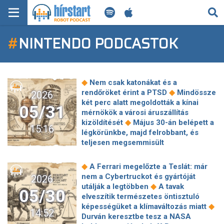
KERESÉS
#
NINTENDO PODCASTOK
KEZDŐLAP
FRISS HÍREK
◆
Nem csak katonákat és a
TECH HÍREK
◆
rendőröket érint a PTSD
Mindössze
2026
két perc alatt megoldották a kínai
05/31
mérnökök a városi áruszállítás
FILM-ZENE-SZÓRAKOZÁS
◆
kizöldítését
Május 30-án belépett a
15:16
légkörünkbe, majd felrobbant, és
PLAYLIST
teljesen megsemmisült
Massachusetts partjainál egy meteor
◆
Óriásit drágulnak a játékgépek: a
MI AZ A ROBOT PODCAST?
◆
A Ferrari megelőzte a Teslát: már
Steam Decket, a Valve kézikonzolját
nem a Cybertruckot és gyártóját
2026
és a Nintendo Switch 2-t sem kíméli a
◆
utálják a legtöbben
A tavak
05/30
◆
memóriaválság
Új korszak
elveszítik természetes öntisztuló
kezdődött a magyar munkahelyeken
◆
képességüket a klímaváltozás miatt
14:52
Durván keresztbe tesz a NASA