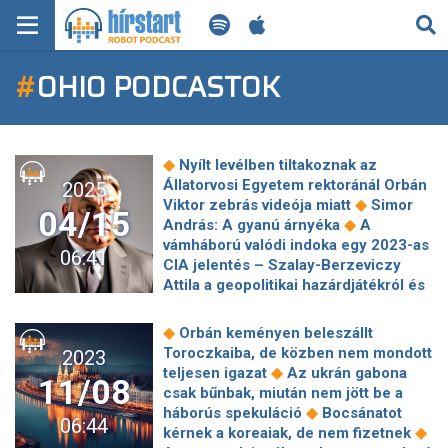
KERESÉS
#
OHIO PODCASTOK
KEZDŐLAP
FRISS HÍREK
◆
Nyílt levélben tiltakoznak az
TECH HÍREK
Állatorvosi Egyetem rektoránál Orbán
2025
◆
Viktor zebrás videója miatt
Simor
04/15
◆
András: A gyanú árnyéka
A
FILM-ZENE-SZÓRAKOZÁS
vámháború valódi indoka egy 2023-as
06:41
CIA jelentés – Szalay-Berzeviczy
PLAYLIST
Attila a geopolitikai hazárdjátékról és
◆
Tajvan kulcsszerepéről
Sikertelen
autószerelőből lett milliárdos, de
MI AZ A ROBOT PODCAST?
◆
Orbán keményen beleszállt
◆
aztán leültették
Nagyot fog szólni,
Toroczkaiba, de közben nem mondott
2023
ami most a tusfürdőkről kiderült - a
◆
teljesen igazat
Az ukrán gabona
11/08
◆
Lidl és a DM is érintett
J.D. Vance a
csak bűnbak, miután nem jött be a
Fehér Házban ejtette le az egyetemi
◆
háborús spekuláció
Bocsánatot
06:44
◆
amerikaifutball-bajnokság trófeáját
◆
kérnek a koreaiak, de nem fizetnek
Ukrajna nem áll készen az EU-