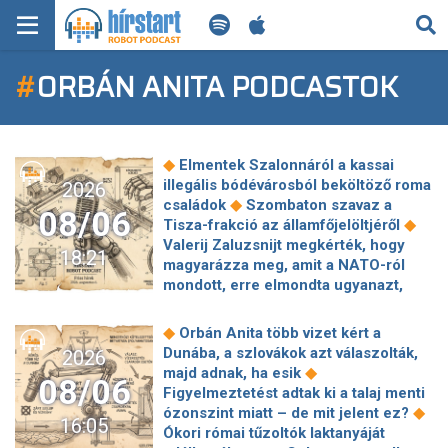
KERESÉS
#
ORBÁN ANITA PODCASTOK
KEZDŐLAP
FRISS HÍREK
◆
Elmentek Szalonnáról a kassai
TECH HÍREK
illegális bódévárosból beköltöző roma
2026
◆
családok
Szombaton szavaz a
08/06
◆
Tisza-frakció az államfőjelöltjéről
FILM-ZENE-SZÓRAKOZÁS
Valerij Zaluzsnijt megkérték, hogy
18:21
magyarázza meg, amit a NATO-ról
PLAYLIST
mondott, erre elmondta ugyanazt,
◆
csak még erősebben
800 millióért
kötött szerződéseket a HM cége a
MI AZ A ROBOT PODCAST?
◆
Orbán Anita több vizet kért a
Lounge Eventtel, a miniszter
Dunába, a szlovákok azt válaszolták,
2026
◆
feljelentést tett
Orbán Anita
◆
majd adnak, ha esik
08/06
megkérte a szlovák kormányt, hogy
Figyelmeztetést adtak ki a talaj menti
◆
segítse a magyar vízellátást
Forró
◆
ózonszint miatt – de mit jelent ez?
16:05
augusztus: gátja lehet az uniós
Ókori római tűzoltók laktanyáját
források hazahozatalának az