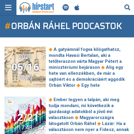
KERESÉS
#
ORBÁN RÁHEL PODCASTOK
KEZDŐLAP
FRISS HÍREK
◆
A gatyámnál fogva kilógathatsz,
TECH HÍREK
mondta Havasi Bertalan, aki a
2026
tetőteraszon várta Magyar Pétert a
05/16
◆
minisztériumi bejáráson
Alig egy
FILM-ZENE-SZÓRAKOZÁS
hete van ellenzékben, de már a
18:25
sajtóért és a demokráciáért aggódik
PLAYLIST
◆
Orbán Viktor
Egy hete
miniszterelnök Magyar Péter, de a
miniszterelnok.hu még mindig Orbán
MI AZ A ROBOT PODCAST?
◆
Ember legyen a talpán, aki meg
◆
Viktor személyes játszótere
Orbán
tudja mondani, mi következik a
2025
Viktor: "Magyar Péter szamárságokat
gazdasági adatokból a jövő évi
12/21
◆
beszél"
Egykori NAV-nyomozó:
◆
választáson
Magyarországra
Rogán, Tiborcz és a felesége jártak
◆
látogatott Orbán Ráhel
Lázár: Ha a
17:48
közben Gattyán súlyos adócsalási
választáson nem nyer a Fidesz, annak
◆
ügyének jegelésében
Tuzsonnak