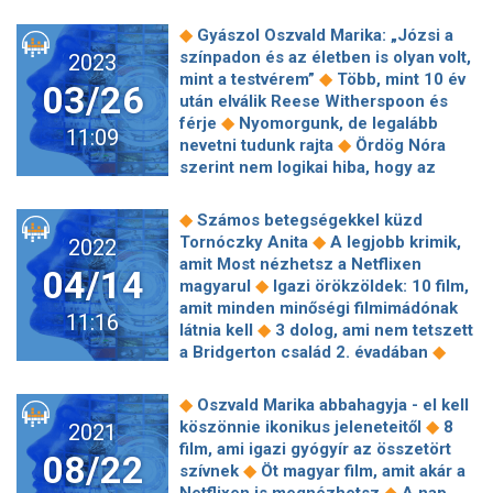
Sonnevend Júlia a sárm politikai
Kultanimék, amiket bindzsizhetsz, ha
◆
hatalmáról
Fődíjas lett a sírós-
◆
Gyászol Oszvald Marika: „Józsi a
már eleged van a
nevetős magyar családi film külföldön!
színpadon és az életben is olyan volt,
2023
streamingszolgáltatók Hollywood-
◆
Százéves filmszínházba fektette
◆
mint a testvérem”
Több, mint 10 év
◆
központú kínálatából
A 10 legjobb,
03/26
vagyonát az Oscar-díjas Cillian
után elválik Reese Witherspoon és
felnőtteknek szóló poén, amelyeket
◆
Murphy
Német dokumentumfilmet
◆
férje
Nyomorgunk, de legalább
kedvenc gyerekfilmjeinkben rejtettek
11:09
◆
mutatnak be Meghanról és Harryről
◆
nevetni tudunk rajta
Ördög Nóra
◆
el
Egy német sors: Maggie Smith
Sokan kiakadtak a Vodafone
szerint nem logikai hiba, hogy az
nélkül nem készül el a film
◆
karácsonyi reklámján
Meghalt a
Ázsia Expressz Mexikóban forog:
papa, ideje maratont futni a hamvaival
◆
"KFC se csak Kentuckyban van"
◆
Számos betegségekkel küzd
◆
Németh Kristóf felesége különös
Idén 3 operatőr kap Kovács László-
◆
Tornóczky Anita
A legjobb krimik,
2022
kijelentést tett a Barátok köztös Nyerő
◆
Zsigmond Vilmos Életműdíjat
amit Most nézhetsz a Netflixen
◆
Párosról
Polgár Tünde és férje,
04/14
◆
Óriásit bukott a Brigi és Brúnó
◆
magyarul
Igazi örökzöldek: 10 film,
Árpi: "Elvesztettük az otthonunkat"
Valahol Európában – Harkányi Endrét
amit minden minőségi filmimádónak
11:16
◆
köszöntjük
90’s slágerek mai
◆
látnia kell
3 dolog, ami nem tetszett
köntösben, avagy hulladék-
◆
a Bridgerton család 2. évadában
◆
újrahasznosítás a magyar popban
Pamela Anderson a Brodway-en
Elborzadva nézem, hogy ukrán
debütált a Chicagóban, de vajon
◆
Oszvald Marika abbahagyja - el kell
katonák azt üzenik a magyaroknak:
◆
tényleg tud énekelni?
A
◆
köszönnie ikonikus jeleneteitől
8
2021
◆
gyertek ide, rabok lesztek
Eötvös
Pam&Tommy sokkal jobb lett, mint
film, ami igazi gyógyír az összetört
Péter brácsaversenye először szólal
08/22
◆
vártuk
Kínában kivágtak hat
◆
szívnek
Öt magyar film, amit akár a
◆
meg Magyarországon
Új U2-lemez,
másodpercet a Dumbledore titkaiból,
◆