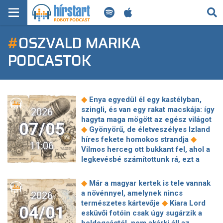
KERESÉS
#
OSZVALD MARIKA
KEZDŐLAP
PODCASTOK
FRISS HÍREK
TECH HÍREK
◆
Enya egyedül él egy kastélyban,
szingli, és van egy rakat macskája: így
2026
FILM-ZENE-SZÓRAKOZÁS
hagyta maga mögött az egész világot
07/05
◆
Gyönyörű, de életveszélyes Izland
◆
PLAYLIST
híres fekete homokos strandja
11:06
Vilmos herceg ott bukkant fel, ahol a
legkevésbé számítottunk rá, ezt a
MI AZ A ROBOT PODCAST?
◆
pillanatot tényleg nem láttuk jönni!
Létezik egy film, amit csak 2115-ben
◆
Már a magyar kertek is tele vannak
fognak bemutatni, és óriási titok, hogy
a növénnyel, amelynek nincs
2026
◆
miről fog szólni
Pókember, Nolan
◆
természetes kártevője
Kiara Lord
04/01
és a minyonok: 5 várva várt
esküvői fotóin csak úgy sugárzik a
◆
mozipremier júliusban
Terminátor a