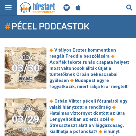
KERESÉS
#
PÉCEL PODCASTOK
KEZDŐLAP
FRISS HÍREK
◆
Vitályos Eszter kommentben
TECH HÍREK
◆
reagált Freddie beszólására
2026
Adolfék fekete ruhás csapata helyett
03/30
most valtonosok állták útját a
FILM-ZENE-SZÓRAKOZÁS
tüntetőknek Orbán békéscsabai
06:59
◆
gyűlésén
Budapest egyre
PLAYLIST
fogyatkozik, miért rakja ki a "megtelt"
◆
táblát több önkormányzat?
Orbán
Viktor Facebookozni tanított a
MI AZ A ROBOT PODCAST?
◆
Orbán Viktor péceli fórumáról egy
◆
stratégiai eligazításon
Jámbor
◆
valaki hiányzott: a rendőrség
2026
András posztolt egy volt rendőr
Hatalmas víztornyot döntött az útra
03/29
századosról, aki szerint a
◆
Lengyeltótiban az erős szél
kormánynak kedves statisztikákat kell
Stresszteszt alatt a világgazdaság,
06:21
◆
gyártani
Szlovákia megfenyegette
◆
kiállhatja a pofonokat?
Elhunyt
◆
Brüsszelt
Komoly természeti