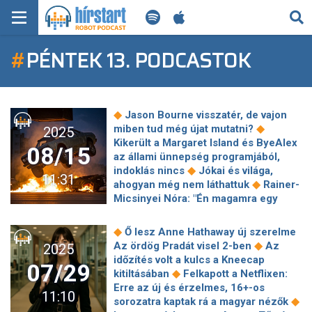
KERESÉS
#
PÉNTEK 13. PODCASTOK
KEZDŐLAP
FRISS HÍREK
◆
Jason Bourne visszatér, de vajon
TECH HÍREK
◆
miben tud még újat mutatni?
2025
Kikerült a Margaret Island és ByeAlex
08/15
az állami ünnepség programjából,
FILM-ZENE-SZÓRAKOZÁS
◆
indoklás nincs
Jókai és világa,
11:31
◆
ahogyan még nem láthattuk
Rainer-
PLAYLIST
Micsinyei Nóra: "Én magamra egy
◆
kicsit túlélőként tekintek"
8 könyv,
ami akkora meglepetést tartogat a
MI AZ A ROBOT PODCAST?
◆
Ő lesz Anne Hathaway új szerelme
végén, hogy percekig csak nézel
◆
Az ördög Pradát visel 2-ben
Az
2025
◆
magad elé
Netflix: Ez Most a 10
időzítés volt a kulcs a Kneecap
07/29
legnézettebb sorozat a világon, az 1.
◆
kitiltásában
Felkapott a Netflixen:
◆
helyezett lesöpörte a mezőnyt
8
Erre az új és érzelmes, 16+-os
11:10
éve teljesen eltűnt, most
◆
sorozatra kaptak rá a magyar nézők
szuperizgalmas filmben tér vissza