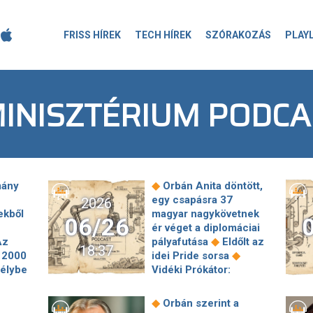
FRISS HÍREK
TECH HÍREK
SZÓRAKOZÁS
PLAY
INISZTÉRIUM PODC
◆
mány
Orbán Anita döntött,
egy csapásra 37
2026
ekből
magyar nagykövetnek
06/26
ér véget a diplomáciai
◆
Az
pályafutása
Eldőlt az
18:37
◆
2000
idei Pride sorsa
zélybe
Vidéki Prókátor:
”
nincsen joga Orbán
lás
Viktor letartóztatását
◆
Orbán szerint a
s
indítványoznia Horváth