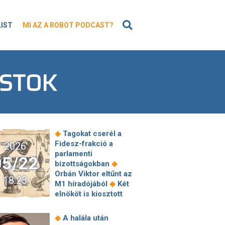
KERESÉS
LIST
MI AZ A ROBOT PODCAST?
ASTOK
◆
Tagokat cserél a
Fidesz-frakció a
2026
parlamenti
05/22
◆
bizottságokban
Orbán Viktor eltűnt az
18:23
◆
M1 híradójából
Két
elnököt is kiosztott
◆
Magyar Péter
Újra
beleállt Balog Zoltánba
◆
A halála után
a tiszántúli református