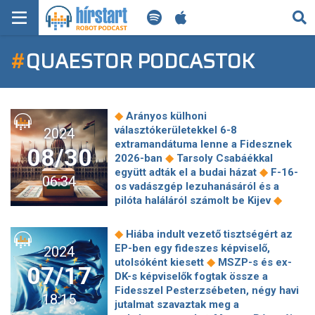
KERESÉS
#
QUAESTOR PODCASTOK
KEZDŐLAP
FRISS HÍREK
◆
Arányos külhoni
TECH HÍREK
választókerületekkel 6-8
2024
extramandátuma lenne a Fidesznek
08/30
◆
2026-ban
Tarsoly Csabáékkal
FILM-ZENE-SZÓRAKOZÁS
◆
együtt adták el a budai házat
F-16-
06:34
os vadászgép lezuhanásáról és a
PLAYLIST
◆
pilóta haláláról számolt be Kijev
Egyre kevesebb tagnak hízik szépen
◆
a nyugdíjpénze
Hamarabb jön a
MI AZ A ROBOT PODCAST?
◆
Hiába indult vezető tisztségért az
szüret, komoly kihívásokkal küzdenek
EP-ben egy fideszes képviselő,
2024
◆
a borászok
Nagyon ráálltak egy
◆
utolsóként kiesett
MSZP-s és ex-
07/17
◆
márka lopására a tolvajok
A BMW-
DK-s képviselők fogtak össze a
gyár a globális vérkeringésbe
Fidesszel Pesterzsébeten, négy havi
18:15
◆
katapultálja Debrecent
Egyetlen
jutalmat szavaztak meg a
éjszaka alatt közel 600 milliárd