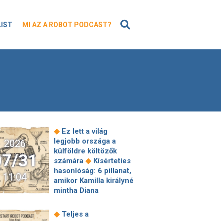
KERESÉS
LIST
MI AZ A ROBOT PODCAST?
◆
Ez lett a világ
legjobb országa a
2026
külföldre költözők
07/31
◆
számára
Kísérteties
hasonlóság: 6 pillanat,
11:04
amikor Kamilla királyné
mintha Diana
hercegné
gardróbjából öltözött
◆
Teljes a
◆
volna fel
Szakmai