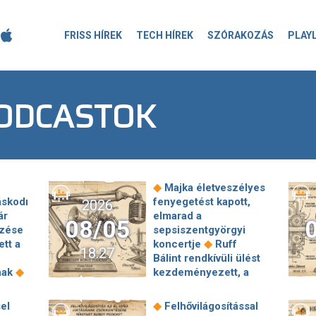
FRISS HÍREK
TECH HÍREK
SZÓRAKOZÁS
PLAY
ODCASTOK
◆
Majka életveszélyes
áskodni
fenyegetést kapott,
2026
ár
elmarad a
08/05
ezése
sepsiszentgyörgyi
◆
ett a
koncertje
Ruff
18:27
Bálint rendkívüli ülést
◆
nak
kezdeményezett, a
l
jövő héten újra
◆
ében
összeül a parlament
◆
el
Felhővilágosítással
s
Medián: Simán bejutna