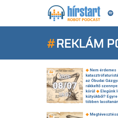
#
REKLÁM P
◆
Nem érdemes
katasztrófaturist
2026
az Óbudai Gázgy
08/07
rákkeltő szenny
◆
körül
Elegünk l
16:07
kütyükből? Egyre
többen lassítaná
Két Xiaomi-model
gyári böngészőj
◆
Megtévesztéss
is olyan veszélye