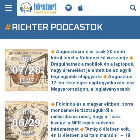
KERESÉS
#
RICHTER PODCASTOK
KEZDŐLAP
FRISS HÍREK
◆
Augusztusra már csak 20 centi
TECH HÍREK
◆
körül lehet a Velencei-tó vízszintje
2026
Drágulhatnak a mobilok és a laptopok,
07/28
nagy áremelést jelentett be az egyik
FILM-ZENE-SZÓRAKOZÁS
◆
legnagyobb chipgyártó
Augusztus
15:27
12-én részleges napfogyatkozás lesz
PLAYLIST
Magyarországon, a leglátványosabb
◆
Sopron környékén lesz
◆
Vészfrissítést kaptak az iPhone-ok
MI AZ A ROBOT PODCAST?
◆
Földindulás a magyar elitben: sorra
A Google telepakolta a Waze-t
mondanak le tisztségükről a
2026
mesterséges intelligenciával, de csak
milliárdosok most, hogy a Tisza
06/29
két új funkciót érdemes bekapcsolni
kivégzi a NER egyik kedvenc
◆
Új kiberbiztonsági veszélyekre
◆
intézményét
"Amíg ő életben volt,
18:26
figyelmeztet az Eset legfrissebb
én is életben akartam maradni" – 18
◆
jelentése
Nagy erejű földrengés