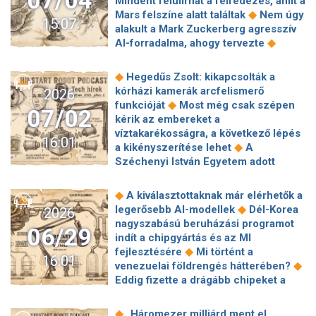
07/04
Mindent felülírhat a felfedezés, amit a
meg alaposan a Tv-je képernyőjét! Ha
◆
Mars felszíne alatt találtak
Nem úgy
15:07
◆
ezt látja, baj van
Jodie Foster
alakult a Mark Zuckerberg agresszív
◆
keményen odaszúrt Brad Pittnek
◆
AI-forradalma, ahogy tervezte
Mesterséges intelligencia: tudatosan
Komoly újítás élesedik a Kifli.hu-nál:
használják a technológiát a
mostantól a ChatGPT-vel is lehet
◆
Hegedűs Zsolt: kikapcsolták a
Széchenyi István Egyetem
intézni a heti nagybevásárlást
kórházi kamerák arcfelismerő
2026
munkatársai
◆
funkcióját
Most még csak szépen
07/02
kérik az embereket a
víztakarékosságra, a következő lépés
16:01
◆
a kikényszerítése lehet
A
Széchenyi István Egyetem adott
otthont a World Robot Olympiad
◆
magyarországi döntőjének
Az
◆
A kiválasztottaknak már elérhetők a
óceánok felmelegedése egész évben
◆
legerősebb AI-modellek
Dél-Korea
2026
◆
károsítja a tengeri élővilágot
A
nagyszabású beruházási programot
06/29
mesterséges intelligencia kettéosztja
indít a chipgyártás és az MI
◆
a globális munkaerőpiacot
A fogkő
◆
fejlesztésére
Mi történt a
16:01
alapján korán kimutatható a diabétesz
◆
venezuelai földrengés hátterében?
◆
A Sony elsőként számolja fel a
Eddig fizette a drágább chipeket a
◆
PlayStation-játékok fizikai kiadását
◆
vásárlók helyett az Apple
Az Etikus
Egy éve javítatlan az Apple e-mail-
AI-ról indít kampányt az Egyenlítő
◆
„Háromezer milliárd ment el