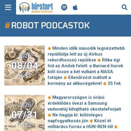
KERESÉS
#
ROBOT PODCASTOK
KEZDŐLAP
FRISS HÍREK
◆
Minden idők második legnézettebb
TECH HÍREK
repülőútja lett az új Airbus
2026
◆
rekordhosszú repülése
Ritka égi
08/04
híd az Andok felett: a Barnard-hurok
FILM-ZENE-SZÓRAKOZÁS
köti össze a két vulkánt a NASA
16:12
◆
fotóján
Ellenőrzést indított a
PLAYLIST
◆
kormány az akkucégeknél
35 fok
felett már az egészséges szervezetet
is megviseli a hőség – erre
MI AZ A ROBOT PODCAST?
◆
Magyarországon is óriási
◆
figyelmeztetnek az orvosok
érdeklődés övezi a Samsung
2026
Túlterhelt hálózatok és forró
vadonatúj kihajtható okostelefonjait
07/31
laptopok: így élheti túl a home office a
◆
Ne hagyja ki: különleges
◆
hőhullámokat
Egészen különös
◆
napfogyatkozás jön
Közel öt
15:12
◆
látványt nyújt Nagymarosnál a Duna
◆
milliárdos forrás a HUN-REN-től
Kiderült, mi van a robotmobil testében