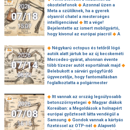
◆
szabályozástól?
Lesújtott az
◆
elérhető a Facebook, böngészőből
focimeccs volt a legnépszerűbb
◆
okostelefonok
Azonnal üzen a
2026
Európai Bizottság az amerikai
Talán nehezen fogod elhinni elsőre,
◆
Magyarországon
Elon Musk
Meta a szülőknek, ha a gyerek
◆
óriáscégre
Most érdemes kémlelni
07/18
de tényleg arra kérik a magyar
beleszállt az Odüsszeiába: jobbat
olyanról chatel a mesterséges
◆
az eget
A vártnál nagyobb falat a
lakosságot, hogy gyűjtsenek
◆
csinálva AI-jal
A Gemini Spark már
◆
intelligenciával
Itt a vége!
Tesla számára a humanoid robotok
15:07
◆
szúnyoghangokat
Azonnal üzen a
a Google AI Pro csomagban is
Bejelentette az ismert mobilgyártó,
◆
gyártása
Egy férfi beperelte az
Meta a szülőknek, ha a gyerek
elérhető, de nálunk még nem
◆
hogy kivonul az európai piacról
A
OpenAi-t, azt állítva, hogy a ChatGpt
olyanról chatel a mesterséges
globális okostelefon-szállítások 6,7
majdnem megölte szörnyen
intelligenciával
százalékkal estek a második
veszélyes orvosi tanácsaival
◆
Négykarú octopus és tetőről lógó
◆
negyedévben
A Google-nak meg
autók alatt jártuk be az új kecskeméti
2026
kell nyitnia az Androidot a ChatGPT
Mercedes-gyárat, ahonnan évente
07/14
és más mesterséges intelligencia-
◆
több tízezer autót exportálnak majd
◆
asszisztensek előtt
Óriási csalódás
Belebukott a sárvári gyógyfürdő
06:22
a SpaceX-nél, az utolsó pillanatban
ügyvezetője, hogy fantomállásban
állt le a Starship
foglalkoztatta a polgármester
◆
ismerősét
Brüsszelben
panaszkodik alkotmányos puccsra
◆
Itt vannak az ország legsúlyosabb
nagyjából ötven fideszes és más EP-
◆
betonszörnyetegei
Magyar diákok
2026
◆
képviselő
Teljes körű vizsgálatot
Koreában: a Megoldások a holnapért
07/08
indít az Okfő a szombathelyi
európai győzteseit látta vendégül a
Markusovszky Kórházban történtek
◆
Samsung
Gondok vannak a kártyás
16:15
◆
miatt
Megszólalt az MMA az ex-
◆
fizetéssel az OTP-nél
Alapvető
kurucinfós Varga-Bíró Tamás