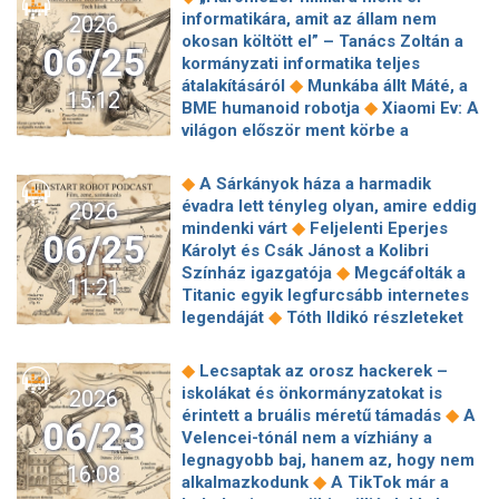
◆
elrejtő funkciójának hibája
RGB-t és
◆
Alapítvány
Az egész országra piros
informatikára, amit az állam nem
2026
5G-t villant a Lenovo új, kisméretű
◆
figyelmeztetést adtak ki
Meglepőt
okosan költött el” – Tanács Zoltán a
◆
Legion tabletje
Musk: Teljesen
06/25
◆
húzott a Microsoft
Túlélési
kormányzati informatika teljes
hamisak a SpaceX mesterséges
útmutató 40 fokra, hogy ne fogjon ki
◆
átalakításáról
Munkába állt Máté, a
intelligenciás eszközéről szóló
15:12
◆
rajtunk a kánikula
Az ősi élet jeleire
◆
BME humanoid robotja
Xiaomi Ev: A
◆
jelentések
Rendkívüli ötlettel állt
bukkanhatott a Nasa önjáró robotja a
világon először ment körbe a
elő az OpenAI: 5 százalékos
◆
Marson
Az RGB LED tévék
Nordschleifén önvezető elektromos
tulajdonrészt adna az amerikai
előretörésére számítanak a szakértők
◆
autó
Egy éve, hogy Kapu Tibor
◆
államnak
Katasztrofális veszélyre
◆
A Sárkányok háza a harmadik
◆
A mesterséges intelligencia
◆
történelmet írt
Többfelé leállt a
figyelmeztet az ENSZ az AI kapcsán
évadra lett tényleg olyan, amire eddig
2026
◆
befolyásolja a fiatalok karrierjét
Telekom szolgáltatása – Megszólalt a
◆
mindenki várt
Feljelenti Eperjes
Bécs új központot hoz létre az
06/25
◆
cég a rejtélyes ügyben
Ma indul a
Károlyt és Csák Jánost a Kolibri
emberközpontú mesterséges
◆
GTA VI előrendelése
Földönkívüli
◆
Színház igazgatója
Megcáfolták a
intelligenciáért
11:21
élet nyomaira bukkanhatott a Mars
Titanic egyik legfurcsább internetes
◆
felszínén a Perseverance marsjáró
◆
legendáját
Tóth Ildikó részleteket
A Samsungot másolja az egyik nagy
◆
mondott NER-leleplezésről
Amy
◆
kínai telefongyártó
Kaszát kapott a
Adams felidézi, hogyan mentett meg
◆
Lecsaptak az orosz hackerek –
◆
Nothing Cmf Phone 3 Pro
SpaceX
◆
egy férfit, akit "nyakon szúrtak"
260
iskolákat és önkormányzatokat is
2026
AI1: adatközpont a Föld körüli pályán
millió utasra tervezik a világ
◆
érintett a bruális méretű támadás
A
06/23
◆
legnagyobb repülőterét
"Úgy
Velencei-tónál nem a vízhiány a
éreztük, ennek vége" – Marsi Anikó
legnagyobb baj, hanem az, hogy nem
16:08
kendőzetlen őszinteséggel vallott a
◆
alkalmazkodunk
A TikTok már a
◆
házassági válságáról