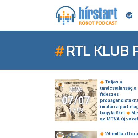
#
RTL KLUB
◆
Teljes a
tanácstalanság a
2026
fideszes
07/07
propagandistákná
miután a párt ma
17:53
◆
hagyta őket
Me
az MTVA új veze
felmentették Né
Zsolt "Pitbullt", 
◆
24 milliárd fori
hírekért felelős