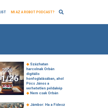
KERESÉS
LIST
MI AZ A ROBOT PODCAST?
◆
Százhatan
harcolnak Orbán
2026
digitális
01/26
honfoglalásában, ahol
Pócs János a
18:27
verhetetlen példakép
◆
Nem csak Orbán
Viktor hidalt le a 800
milliárdos uniós
◆
Jámbor: Ha a Fidesz
◆
tervtől?