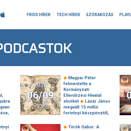
FRISS HÍREK
TECH HÍREK
SZÓRAKOZÁS
PLAY
 PODCASTOK
◆
Magyar Péter
felmentette a
2026
Kormányzati
06/09
l,
Ellenőrzési Hivatal
◆
gukra
elnökét
Lázár János
06:46
gvan
megvált 15 millió
tése,
forintnyi készpénztől,
meth
Kocsis Máté már nem
az M1
kap fizetést a családi
◆
ntnyi
Török Gábor: A
◆
cégéből
Egy