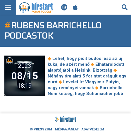
KERESÉS
#
RUBENS BARRICHELLO
KEZDŐLAP
PODCASTOK
FRISS HÍREK
TECH HÍREK
◆
Lehet, hogy picit büdös lesz az új
◆
kuka, de azért menő
Elhatárolódott
2023
FILM-ZENE-SZÓRAKOZÁS
◆
alapítójától a Helsinki Bizottság
08/15
Néhány óra alatt 5 forintot drágult egy
◆
PLAYLIST
euró
Levelet írt Vlagyimir Putyin,
18:19
◆
nagy reményei vannak
Barrichello:
Nem kétség, hogy Schumacher jobb
MI AZ A ROBOT PODCAST?
◆
volt nálam, de…
Veszélyesen
terebélyesedik az ukrajnai konfliktus
◆
Kiakadt a Barca edzője, keményen
◆
kritizált
Visszatér a magyar
képernyőkre a várva várt
tehetségkutató: de van egy kis csavar
IMPRESSZUM
MÉDIAAJÁNLAT
ADATVÉDELEM