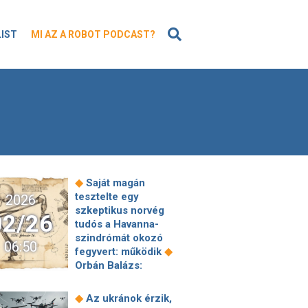
KERESÉS
LIST
MI AZ A ROBOT PODCAST?
◆
Saját magán
tesztelte egy
2026
szkeptikus norvég
02/26
tudós a Havanna-
szindrómát okozó
06:50
◆
fegyvert: működik
Orbán Balázs:
◆
Medián????
Két éve
még fideszes
◆
Az ukránok érzik,
képviselőjelölt volt