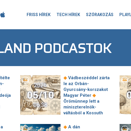
FRISS HÍREK
TECH HÍREK
SZÓRAKOZÁS
PLAY
OLAND PODCASTOK
◆
télte
Vádbeszéddel zárta
n-
le az Orbán-
2026
t
Gyurcsány-korszakot
05/10
◆
deója
Magyar Péter
Örömünnep lett a
06:38
l
miniszterelnök-
váltásból a Kossuth
◆
téren
Magyar Péter
len
a százezres tömegnek
◆
 a
A dán
◆
yét
a Kossuth téren: