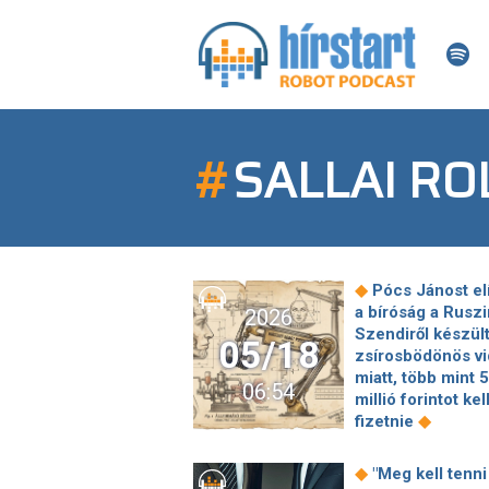
#
SALLAI R
◆
Pócs Jánost elí
a bíróság a Ruszi
2026
Szendiről készül
05/18
zsírosbödönös vi
miatt, több mint 5
06:54
millió forintot kel
◆
fizetnie
Megrongálták
Strasbourg egyet
◆
"Meg kell tenni
magyar emlékhel