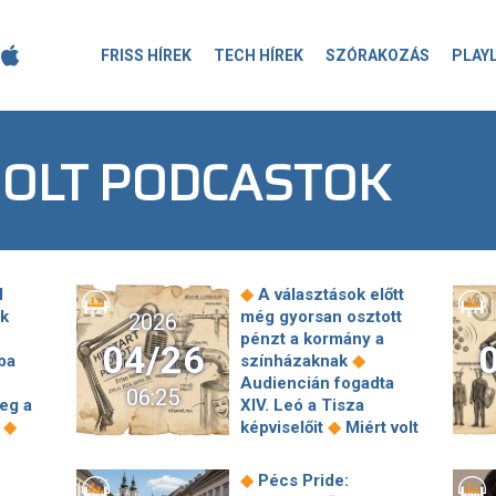
FRISS HÍREK
TECH HÍREK
SZÓRAKOZÁS
PLAY
SOLT PODCASTOK
◆
l
A választások előtt
ák
még gyorsan osztott
2026
pénzt a kormány a
04/26
◆
ba
színházaknak
Audiencián fogadta
06:25
eg a
XIV. Leó a Tisza
◆
◆
k
képviselőit
Miért volt
sok kondenzcsík
◆
k
Budapest felett?
◆
Pécs Pride:
Tényleg végzetesen