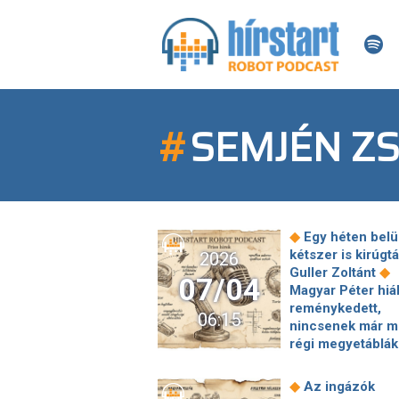
#
SEMJÉN Z
◆
Egy héten belü
kétszer is kirúgt
2026
◆
Guller Zoltánt
07/04
Magyar Péter hiá
reménykedett,
06:15
nincsenek már m
régi megyetáblá
Súlyos
szabálytalanságo
◆
Az ingázók
miatt teljesen