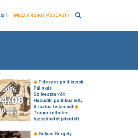
KERESÉS
LIST
MI AZ A ROBOT PODCAST?
◆
Fideszes politikusok
Pálinkás
2026
Szilveszterről:
04/08
Hazudik, politikus lett,
◆
Krisztus feltámadt
06:26
Trump kéthetes
tűzszünetet jelentett
be, Irán szerint a
tárgyalások
◆
Gulyás Gergely
hamarosan