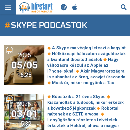
KERESÉS
#
SKYPE PODCASTOK
KEZDŐLAP
FRISS HÍREK
◆
A Skype ma végleg leteszi a kagylót
TECH HÍREK
◆
Hétköznapi hálózaton száguldoztak
2025
◆
a kvantumtitkosított adatok
Nagy
05/05
változásra készül az Apple az
FILM-ZENE-SZÓRAKOZÁS
◆
iPhone-oknál
Akár Magyarországra
16:25
is zuhanhat az öreg, szovjet űrszonda
PLAYLIST
◆
Musk úr, mikor megyünk a Tau
◆
Cetire?
OLED gyilkosnak nevezett
◆
LCD tévével lépett elő egy kínai cég
MI AZ A ROBOT PODCAST?
◆
◆
Búcsúzik a 21 éves Skype
Nem engedi el a kínai piacot az Nvidia
Kiszámolták a tudósok, mikor érkezik
2025
◆
Az amerikai és az európai
◆
a következő jégkorszak
Robottal
03/01
hatóságoknak ugyanaz a bajuk a
◆
műtenek az SZTE orvosai
◆
Google-vel
Óriásit lépett előre
Lenyűgözően részletes felvételek
15:32
grafika terén a Windows ingyenes,
érkeztek a Holdról, ahova a magyar
◆
nyílt forrású klónja
Zebradániók