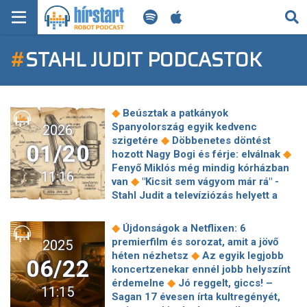
KERESÉS
#
STAHL JUDIT PODCASTOK
KEZDŐLAP
FRISS HÍREK
◆
Beúsztak a patkányok
TECH HÍREK
Spanyolország egyik kedvenc
2026
◆
szigetére
Döbbenetes döntést
01/20
◆
hozott Nagy Bogi és férje: elválnak
FILM-ZENE-SZÓRAKOZÁS
Fenyő Miklós még mindig kórházban
11:16
◆
van
"Kicsit sem vágyom már rá" -
PLAYLIST
Stahl Judit a televíziózás helyett a
lányával vágott bele egy egészen új
◆
életbe
5 klasszikus mozifilm, amit
MI AZ A ROBOT PODCAST?
◆
Újdonságok a Netflixen: 6
◆
éppen 50 éve mutattak be
Millie
premierfilm és sorozat, amit a jövő
2025
Bobby Brown brutálisan rövid hajat
◆
héten nézhetsz
Az egyik legjobb
06/22
vágatott, sosem láttuk még ennyire
koncertzenekar ennél jobb helyszínt
◆
szépnek
Geszti dupláz a
◆
érdemelne
Jó reggelt, giccs! –
11:15
Szabadtérin: extra koncertnap az
Sagan 17 évesen írta kultregényét,
◆
újszegedi színpadon!
Balázs Klári