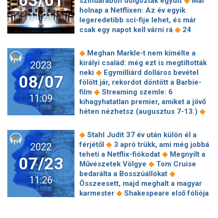
03/01
◆
színdarabon dolgoztak együtt
Már
minifesztivállal indítja a nyarat a Müpa
holnap a Netflixen: Az év egyik
11:21
◆
Újra együtt a Házasság első látásra
legeredetibb sci-fije lehet, és már
◆
szereplői: Petra miatt gyűltek össze
◆
csak egy napot kell várni rá
24
Deadpool és Rozsomák a Heineken
megkerülhetetlen sci-fi, amit látnod
parádés sörreklámjában feszül
◆
kell
Emlékszik mindenki kedvenc
◆
Meghan Markle-t nem kímélte a
◆
egymásnak
5 kultfilm, aminek tuti
fenegyerekére? Akkora pofont adott
királyi család: még ezt is megtiltották
2023
nem tudod, ki lett volna eredetileg a
Hollywoodnak, hogy az összes
◆
neki
Egymilliárd dolláros bevétel
◆
főhőse
Kulka János: Kollégái
08/07
◆
stúdiófőnök füle csengett utána
Mit
fölött jár, rekordot döntött a Barbie-
elismerése erő és gyógyír lehet a
olvas tavasszal? 5 könyv, ami segít,
◆
film
Streaming szemle: 6
lelkének
11:09
hogy újult erővel vágj neki a
kihagyhatatlan premier, amiket a jövő
◆
következő hónapoknak
Március 8-
◆
héten nézhetsz (augusztus 7-13.)
án startol Dombóvári Istvánnal a Mém
Treat Williams halálát egy barátja
◆
over
Nyomozótársa mellett a néző
◆
okozta
Robert Downey Jr.
◆
Stahl Judit 37 év után külön él a
idegszálain táncol az RTL új
magabiztos kijelentést tett – vajon
◆
férjétől
3 apró trükk, ami még jobbá
2022
◆
krimijének főszereplője
Nincs
képes lesz megtörni a Hitchcock-
◆
teheti a Netflix-fiókodat
Megnyílt a
ember, aki ne szenvedne valamitől –
07/23
◆
átkot?
Megyeri Csilla belefogyott a
◆
Művészetek Völgye
Tom Cruise
Téli szünet: a film, amit
stresszbe, aggódnak érte a rajongói
◆
bedarálta a Bosszúállókat
◆
végigpityeregsz
Dűne 2: Sivatagi
11:26
◆
A betegsége miatt visszavonult
Összeesett, majd meghalt a magyar
◆
háborút még nem dizájnoltak így
Bruce Willis is szerepelhet Quentin
◆
karmester
Shakespeare első fóliója
Christian Bale élő férgeket evett egy
◆
Tarantino utolsó filmjében
A zene
◆
milliókat ért
Hétfőn indul a
◆
szerepért
Izgalmas premierek
gyógyító ereje – Interjú Szűcs Máté
Keresztanyu legújabb évada: vajon ki
érkeznek az HBO Max-ra 2024