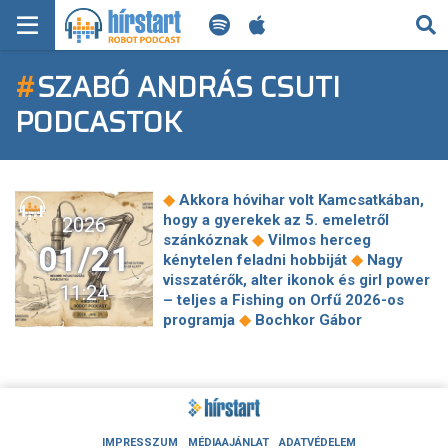
KERESÉS
#
SZABÓ ANDRÁS CSUTI
KEZDŐLAP
PODCASTOK
FRISS HÍREK
TECH HÍREK
◆
Akkora hóvihar volt Kamcsatkában,
hogy a gyerekek az 5. emeletről
2026
FILM-ZENE-SZÓRAKOZÁS
◆
szánkóznak
Vilmos herceg
01/21
◆
kénytelen feladni hobbiját
Nagy
PLAYLIST
visszatérők, alter ikonok és girl power
11:24
– teljes a Fishing on Orfű 2026-os
◆
programja
Bochkor Gábor
MI AZ A ROBOT PODCAST?
visszaszólt Sebestyén Balázsnak: Én
is sok mindent hallottam Vadon Jani
◆
távozásáról
A korábbi, bíztató hírek
ellenére Fenyő Miklós még mindig
◆
kórházban van
100 éve született
Janikovszky Éva – az ünnepi év
IMPRESSZUM
MÉDIAAJÁNLAT
ADATVÉDELEM