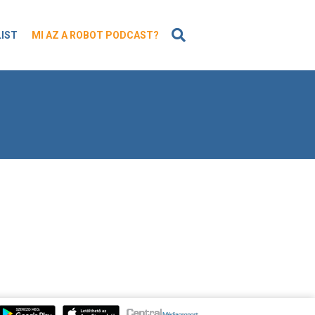
KERESÉS
LIST
MI AZ A ROBOT PODCAST?