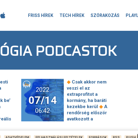
FRISS HÍREK
TECH HÍREK
SZÓRAKOZÁS
PLAY
LÓGIA PODCASTOK
◆
esti
Csak akkor nem
a
veszi el az
2022
extraprofitot a
07/14
k be’
kormány, ha baráti
◆
a
kezekbe kerül
A
06:42
rendőrség először
eális
avatkozott a
◆
tüntetésbe
Élőben
új
jelentkezünk a Várban
r
zajló kata-tüntetésről
ADATVÉDELEM
FELHASZNÁLÁSI FELTÉTELEK
FORRÁSOK
RSS
PUSH