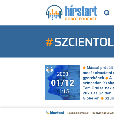
#
SZCIENTO
◆
Mással próbált 
mesét olvastatni 
2023
◆
gyerekének
A
01/12
színpadon ‘szólta
Tom Cruise-nak 
11:15
2023-as Golden
◆
Globe-on
Szürr
előzetest kapott
Joaquin Phoenix 
◆
filmje
Az undo
IMPRESSZUM
MÉDIAAJÁNLAT