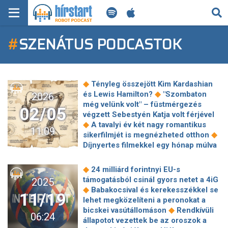
KERESÉS
#
SZENÁTUS PODCASTOK
KEZDŐLAP
FRISS HÍREK
◆
Tényleg összejött Kim Kardashian
TECH HÍREK
◆
és Lewis Hamilton?
"Szombaton
2026
még velünk volt" – füstmérgezés
02/05
végzett Sebestyén Katja volt férjével
FILM-ZENE-SZÓRAKOZÁS
◆
A tavalyi év két nagy romantikus
11:09
◆
sikerfilmjét is megnézheted otthon
PLAYLIST
Díjnyertes filmekkel egy hónap múlva
kezdődik a 16. Frankofón Filmnapok
◆
G.w.M megszólalt: így látja a romák
MI AZ A ROBOT PODCAST?
◆
24 milliárd forintnyi EU-s
◆
helyzetét
Tucatnyi család vesztheti
támogatásból csinál gyors netet a 4iG
2025
◆
el az otthonát egy gyorsvasút miatt
◆
Babakocsival és kerekesszékkel se
11/19
Kínai asztrológia: februárban új ciklus
lehet megközelíteni a peronokat a
◆
indul
Azzal izzasztották a Netflix-
◆
bicskei vasútállomáson
Rendkívüli
06:24
vezért a szenátus előtt, hogy túl sok a
állapotot vezettek be az oroszok a
◆
woke gyerekműsoruk
Új reményt ad