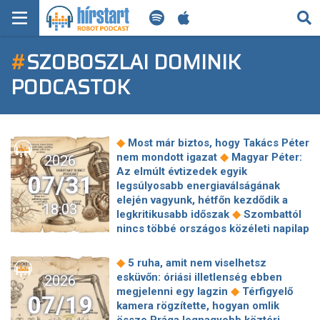
KERESÉS
#
SZOBOSZLAI DOMINIK
KEZDŐLAP
PODCASTOK
FRISS HÍREK
TECH HÍREK
◆
Most már biztos, hogy Takács Péter
◆
nem mondott igazat
Magyar Péter:
2026
FILM-ZENE-SZÓRAKOZÁS
Az elmúlt évtizedek egyik
07/31
legsúlyosabb energiaválságának
PLAYLIST
elején vagyunk, hétfőn kezdődik a
18:03
◆
legkritikusabb időszak
Szombattól
nincs többé országos közéleti napilap
MI AZ A ROBOT PODCAST?
◆
Magyarországon
Akár fél méterrel
is megdöntheti a Duna az alacsony
◆
5 ruha, amit nem viselhetsz
vízállás rekordját Paksnál,
esküvőn: óriási illetlenség ebben
2026
Budapestnél pedig 0 centi alá
◆
megjelenni egy lagzin
Térfigyelő
07/19
◆
süllyedhet
Több ezer új lakás
kamera rögzítette, hogyan omlik
épülhet Budapest néhány