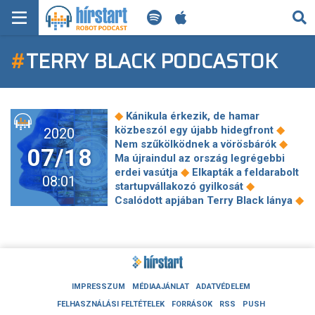
KERESÉS
#
TERRY BLACK PODCASTOK
KEZDŐLAP
FRISS HÍREK
◆
Kánikula érkezik, de hamar
TECH HÍREK
◆
közbeszól egy újabb hidegfront
2020
◆
Nem szűkölködnek a vörösbárók
07/18
Ma újraindul az ország legrégebbi
FILM-ZENE-SZÓRAKOZÁS
◆
erdei vasútja
Elkapták a feldarabolt
08:01
◆
startupvállakozó gyilkosát
PLAYLIST
◆
Csalódott apjában Terry Black lánya
Kevésbé ismert tények Bill Gates
◆
lányáról, Jenniferről
Áder
MI AZ A ROBOT PODCAST?
éjjeliszekrényekre, Kövér honfoglaló
◆
hagyományőrzőknek is adott pénzt
EU: Washington hagyjon fel az uniós
◆
cégek fenyegetésével
A
IMPRESSZUM
MÉDIAAJÁNLAT
ADATVÉDELEM
népességfogyás itt lesz a
FELHASZNÁLÁSI FELTÉTELEK
FORRÁSOK
RSS
PUSH
◆
legsúlyosabb
A legjobb porszívók