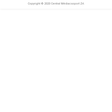
◆
Copyright © 2020 Central Médiacsoport Zrt.
Ferrari: Az autónak fekszik a
Hungaroring