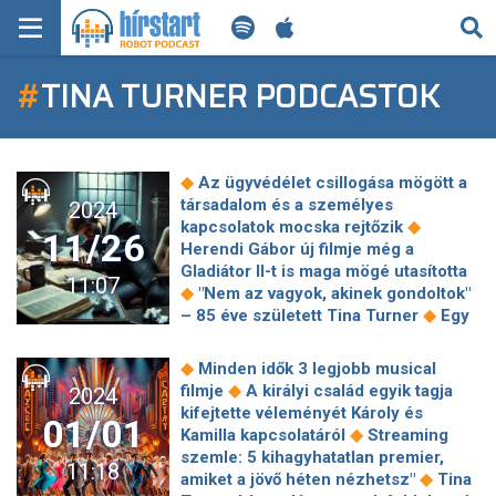
KERESÉS
#
TINA TURNER PODCASTOK
KEZDŐLAP
FRISS HÍREK
◆
Az ügyvédélet csillogása mögött a
TECH HÍREK
társadalom és a személyes
2024
◆
kapcsolatok mocska rejtőzik
11/26
Herendi Gábor új filmje még a
FILM-ZENE-SZÓRAKOZÁS
Gladiátor II-t is maga mögé utasította
11:07
◆
"Nem az vagyok, akinek gondoltok"
PLAYLIST
◆
– 85 éve született Tina Turner
Egy
szakértő szerint Harry herceget már
nem sérti, ahogy családtagjai bánnak
MI AZ A ROBOT PODCAST?
◆
Minden idők 3 legjobb musical
◆
◆
vele
November 26-án történt
A
◆
filmje
A királyi család egyik tagja
2024
forgatásról szóló horrorsztorik
kifejtette véleményét Károly és
01/01
ellenére az Amazon leadja MrBeast
◆
Kamilla kapcsolatáról
Streaming
◆
Squid Game-re hajazó műsorát
szemle: 5 kihagyhatatlan premier,
11:18
Megnéztük az Azahriah-filmet: maga
◆
amiket a jövő héten nézhetsz"
Tina
◆
az őskáosz
A balta 2.: Vérbő