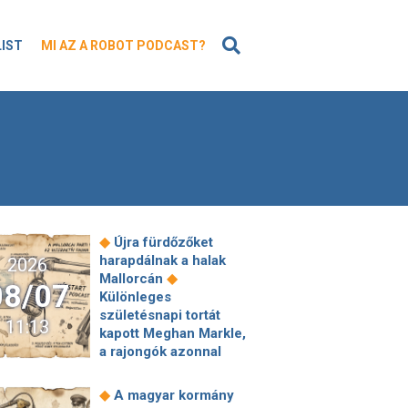
KERESÉS
LIST
MI AZ A ROBOT PODCAST?
◆
Újra fürdőzőket
harapdálnak a halak
2026
◆
Mallorcán
08/07
Különleges
születésnapi tortát
11:13
kapott Meghan Markle,
a rajongók azonnal
kiszúrtak rajta egy
◆
aprócska részletet
◆
A magyar kormány
Jön a nyugati nyitás: