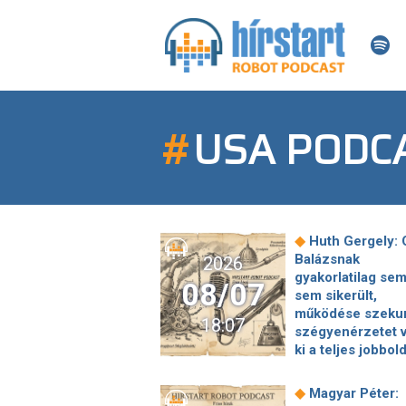
#
USA PODC
◆
Huth Gergely: 
Balázsnak
2026
gyakorlatilag se
08/07
sem sikerült,
működése szeku
18:07
szégyenérzetet v
ki a teljes jobbol
◆
Sátoraljaújhely
polgármestere sz
◆
Magyar Péter:
egy nyolcadikos 