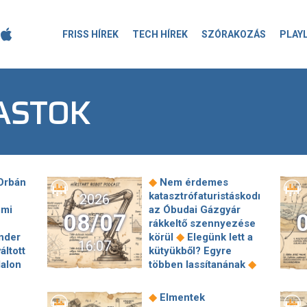
FRISS HÍREK
TECH HÍREK
SZÓRAKOZÁS
PLAY
ASTOK
◆
Orbán
Nem érdemes
katasztrófaturistáskodni
2026
mmi
az Óbudai Gázgyár
08/07
rákkeltő szennyezése
◆
nder
körül
Elegünk lett a
16:07
áltott
kütyükből? Egyre
◆
dalon
többen lassítanának
Két Xiaomi-modell
erint
gyári böngészőjében
◆
Elmentek
is
is olyan veszélyes