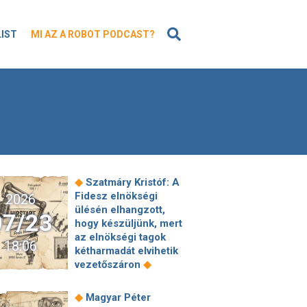
KERESÉS
LIST
MI AZ A ROBOT PODCAST?
◆
Szatmáry Kristóf: A
Fidesz elnökségi
2026
ülésén elhangzott,
07/23
hogy készüljünk, mert
az elnökségi tagok
18:06
kétharmadát elvihetik
◆
vezetőszáron
Magyar Péter Orbán
Viktorról: Nagyon
◆
Magyar Péter
nehezen tudom