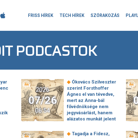
FRISS HÍREK
TECH HÍREK
SZÓRAKOZÁS
PLAY
DIT PODCASTOK
◆
yar
Ókovács Szilveszter
venc
szerint Forsthoffer
2026
Ágnes el van tévedve,
07/26
mert az Anna-bál
fővédnöksége nem
06:54
szik
jegyvásárlást, hanem
alázatos munkát jelent
◆
z
Visszatér a kánikula,
még
35 fokos hőség lesz
◆
Tagadja a Fidesz,
◆
ma
Súlyos