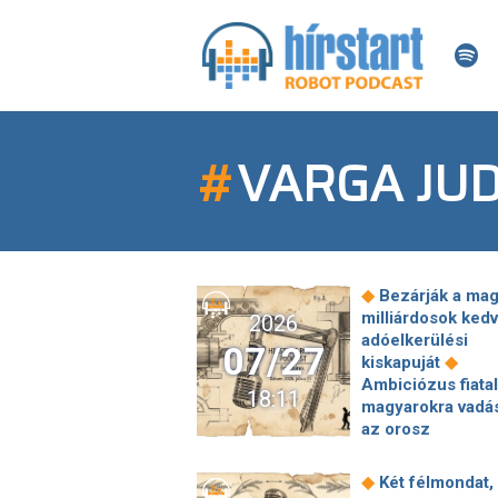
#
VARGA JU
◆
Bezárják a mag
milliárdosok ked
2026
adóelkerülési
07/27
◆
kiskapuját
Ambiciózus fiatal
18:11
magyarokra vadá
az orosz
titkosszolgálat, a
egyik hírszerző 
◆
Két félmondat,
mindig konzul a