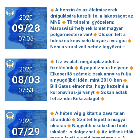
részletek az iPhone 14-be kerülő
◆
keretébe
Elrajtolt Weöres Szabolcs
◆
érkezik az elektromos Uaz
19 éve
◆
csúcsprocesszorról
A streaming
a világ legnehezebb földkerülő
◆
A benzin és az élelmiszerek
lőtték le az orosz Forbes
látja kárát a karanténok
◆
vitorlásversenyén
Lassan az egész
drágulására készíti fel a lakosságot az
2020
főszerkesztőjét, a mai napig
◆
megszűntének
Több mint hatmillió
ország ködbe vész, figyelmeztetés
◆
MNB
Történelmi győzelem:
◆
megoldatlan az ügy
70 éves Fa
09/28
dollárért árvereztek el egy
érvényes
Marosvásárhelynek ismét magyar
◆
Nándor, a magyar vitorlázás hőse
◆
dinoszauruszcsontvázat
Mégsem
◆
polgármestere van!
Olcsón lett a
Kár, hogy Verstappen mindig mindent
07:05
2024-ben hagyják el az oroszok a
◆
fideszes képviselő lányáé a virágos
◆
elront
Trópusi éjszakákat hoz a
◆
Nemzetközi Űrállomást
Új
Nem a vírust volt nehéz legyőzni –
hőhullám
◆
alkalmazás indult kerékpárosoknak
◆
kipakol egy magyar Covid-fertőzött
◆
Őszre várható a Mate 50 széria
Megrohanták a pénzváltókat a
◆
Tíz év alatt megduplázódott a
Hőlégballonnal mehetünk az űrbe - 50
◆
magyarok
Lillik Ákos lett az
◆
◆
fizetésünk
A populizmus bélyege
2020
◆
millió forintért
Dermesztő tűzgömb
egyszemélyes Balatonkerülő verseny
Elkeserítő számok: csak annyira futja
◆
világította be az éjszakai égboltot
08/03
◆
győztese
Történelmi fordulat
◆
a nyugdíjból idén, mint 2010-ben
Digitális terápiatervezés az
◆
Marosvásárhelyen
Olyan történt
Bill Gates elmondta, hogy kezelné a
onkológiában
07:53
Pep Guardiolával, ami eddig még soha
◆
koronavírus-járványt
Sokan adták
◆
Forradalom zajlik két baranyai
◆
fel az idei Kékszalagot
◆
faluban
Tokió 2020 kínálhat
Megnyugodhatnak a nyugdíjas
megoldást az olimpiai mozgalom
◆
éveikre takarékoskodók
A hallgatói
◆
A héten végig kitart a zavartalan
◆
problémáira?
Hamarosan újra közel
önkormányzat sem fogadja el a
◆
strandidő
Szintet lépett a magyar
2020
◆
leszünk a 30 fokhoz
Adj nevet a
színművészeti egyetemen
◆
oktatás
Nagyobb iskolákban több
Hírstart Robot hírfelolvasójának!
07/29
Vidnyánszky és társai
◆
iskolaőr is dolgozhat
Az idősek itták
◆
hatalomátvételét
„Az emberek már
◆