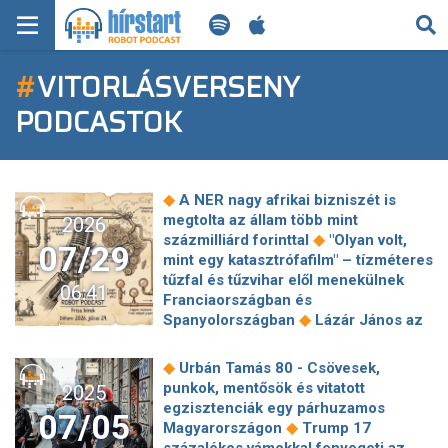
KERESÉS
#
VITORLÁSVERSENY
KEZDŐLAP
PODCASTOK
FRISS HÍREK
TECH HÍREK
◆
A NER nagy afrikai bizniszét is
megtolta az állam több mint
2026
FILM-ZENE-SZÓRAKOZÁS
◆
százmilliárd forinttal
"Olyan volt,
07/29
mint egy katasztrófafilm" – tízméteres
PLAYLIST
tűzfal és tűzvihar elől menekülnek
06:41
Franciaországban és
◆
Spanyolországban
Lázár János az
MI AZ A ROBOT PODCAST?
új Országgyűlés legnagyobb
◆
hiányzója
Ukrajna megkapta
◆
Urbán Tamás 80 - Csövesek,
Trumptól a gyártási engedélyt Patriot
punkok, mentősök és vitatott
2025
◆
légvédelmi rakétákra
Most
egzisztenciák egy párhuzamos
07/05
kezdhetnek igazán aggódni a
◆
Magyarországon
Trump 17
közbeszerzéseken korábban tarolók