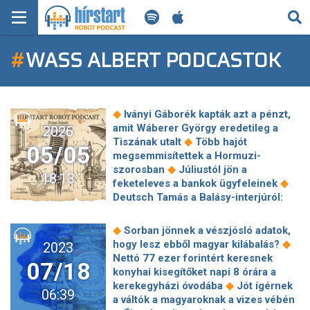
KERESÉS
#
WASS ALBERT PODCASTOK
KEZDŐLAP
FRISS HÍREK
◆
Iványi Gáborék kapták azt a pénzt,
TECH HÍREK
amit Wáberer György eredetileg a
2026
◆
Tiszának utalt
Több hajót
05/05
megsemmisítettek a Hormuzi-
FILM-ZENE-SZÓRAKOZÁS
◆
szorosban
Júliustól jön a
18:13
◆
feketeleves a bankok ügyfeleinek
PLAYLIST
Deutsch Tamás a Balásy-interjúról:
Nem vagyok hajlandó erről bármit is
◆
gondolni
Huth Gergely a Balásy
MI AZ A ROBOT PODCAST?
◆
Sorban jönnek a vészjósló adatok,
Gyula-interjúról: "Ami most zajlik, az
◆
hogy lesz ebből magyar kilábalás?
2023
nem egy demokratikus aktus, hanem
Nettó 77 ezer forintért keresnek
07/18
◆
egy jó előre eltervezett államcsíny"
konyhai kisegítőket napi 8 órára a
Mazsihisz: Wass Albertnek nincs
◆
kerekegyházi óvodába
Jót ígérnek
06:39
◆
helye érettségin
Végleg
a váltók a magyaroknak a vizes vébén
lebuktathatta a leköszönő Orbán-