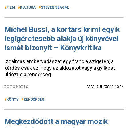
FILM
KULTÚRA
STEVEN SEAGAL
Michel Bussi, a kortárs krimi egyik
legígéretesebb alakja új könyvével
ismét bizonyít – Könyvkritika
Izgalmas embervadászat egy francia szigeten, a
kérdés csak az, hogy az áldozatot vagy a gyilkost
üldözi-e a rendőrség.
ECTOPOLIS
2020. JÚNIUS 19. 12:24
KÖNYV
RENDŐRSÉG
Megkezdődött a magyar mozik