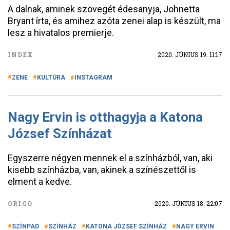
A dalnak, aminek szövegét édesanyja, Johnetta
Bryant írta, és amihez azóta zenei alap is készült, ma
lesz a hivatalos premierje.
INDEX
2020. JÚNIUS 19. 11:17
ZENE
KULTÚRA
INSTAGRAM
Nagy Ervin is otthagyja a Katona
József Színházat
Egyszerre négyen mennek el a színházból, van, aki
kisebb színházba, van, akinek a színészettől is
elment a kedve.
ORIGO
2020. JÚNIUS 18. 22:07
SZÍNPAD
SZÍNHÁZ
KATONA JÓZSEF SZÍNHÁZ
NAGY ERVIN