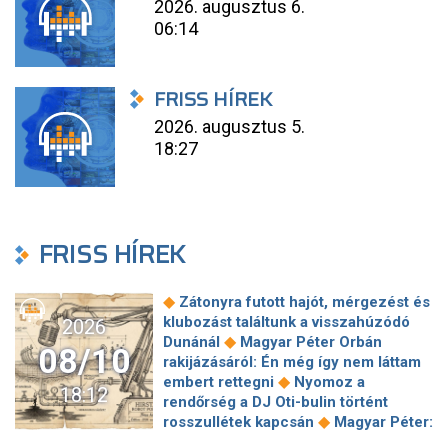
2026. augusztus 6.
06:14
FRISS HÍREK
2026. augusztus 5.
18:27
FRISS HÍREK
◆
Zátonyra futott hajót, mérgezést és
klubozást találtunk a visszahúzódó
2026
◆
Dunánál
Magyar Péter Orbán
08/10
rakijázásáról: Én még így nem láttam
◆
embert rettegni
Nyomoz a
18:12
rendőrség a DJ Oti-bulin történt
◆
rosszullétek kapcsán
Magyar Péter:
A válság idején nem lehetett minden