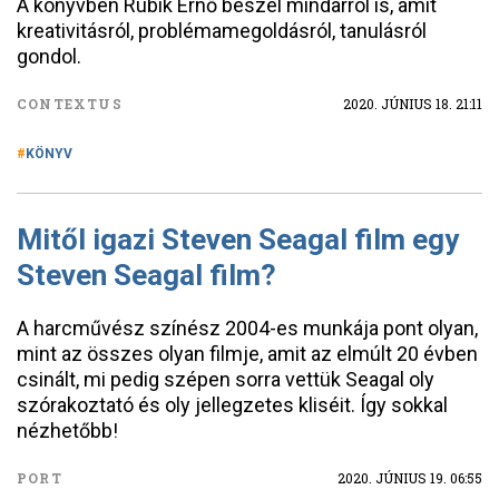
A könyvben Rubik Ernő beszél mindarról is, amit
kreativitásról, problémamegoldásról, tanulásról
gondol.
CONTEXTUS
2020. JÚNIUS 18. 21:11
KÖNYV
Mitől igazi Steven Seagal film egy
Steven Seagal film?
A harcművész színész 2004-es munkája pont olyan,
mint az összes olyan filmje, amit az elmúlt 20 évben
csinált, mi pedig szépen sorra vettük Seagal oly
szórakoztató és oly jellegzetes kliséit. Így sokkal
nézhetőbb!
PORT
2020. JÚNIUS 19. 06:55