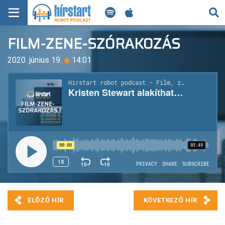
KERESÉS
FILM-ZENE-SZÓRAKOZÁS
KEZDŐLAP
2020. június 19.
◆
14:01
FRISS HÍREK
TECH HÍREK
FILM-ZENE-SZÓRAKOZÁS
PLAYLIST
MI AZ A ROBOT PODCAST?