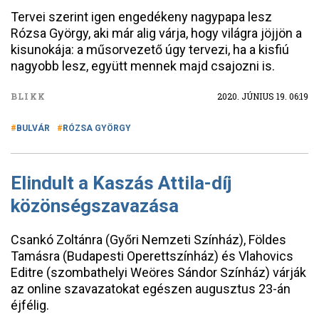
Tervei szerint igen engedékeny nagypapa lesz
Rózsa György, aki már alig várja, hogy világra jöjjön a
kisunokája: a műsorvezető úgy tervezi, ha a kisfiú
nagyobb lesz, együtt mennek majd csajozni is.
BLIKK
2020. JÚNIUS 19. 06:19
BULVÁR
RÓZSA GYÖRGY
Elindult a Kaszás Attila-díj
közönségszavazása
Csankó Zoltánra (Győri Nemzeti Színház), Földes
Tamásra (Budapesti Operettszínház) és Vlahovics
Editre (szombathelyi Weöres Sándor Színház) várják
az online szavazatokat egészen augusztus 23-án
éjfélig.