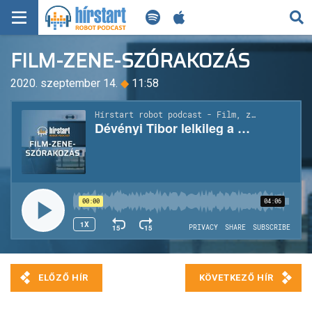
KERESÉS
FILM-ZENE-SZÓRAKOZÁS
KEZDŐLAP
2020. szeptember 14.
◆
11:58
FRISS HÍREK
TECH HÍREK
FILM-ZENE-SZÓRAKOZÁS
PLAYLIST
MI AZ A ROBOT PODCAST?