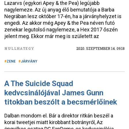
Lazarvs (egykori Apey & the Pea) legújabb
nagylemeze. Az új anyag élő bemutatója a Barba
Negrában lesz október 17-én, ha a járványhelyzet is
engedi. Az akkor még Apey & the Pea néven futó
zenekar legutolsó nagylemeze, a Hex 2017 őszén
jelent meg. Ekkor már meg is született az
NULLHATEGY
2020. SZEPTEMBER 14. 09:18
ZENE
JÁRVÁNY
A The Suicide Squad
kedvcsinálójával James Gunn
titokban beszólt a becsmérlőinek
Dalban mondom el. Bár a direktor ritkán beszél a
korai tweetjei miatt kirobbant botrányról, Az
öngyilkos osztag DC FanDome-os kedvcsinálója