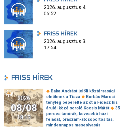
2026. augusztus 4.
06:52
FRISS HÍREK
2026. augusztus 3.
17:54
FRISS HÍREK
◆
Baka Andrást jelöli köztársasági
◆
elnöknek a Tisza
Borbás Marcsi
2026
tényleg beperelte az őt a Fidesz kis
08/08
◆
árulói közé soroló Kocsis Mátét
35
perces tanórák, kevesebb házi
18:13
feladat, óraszám-átcsoportosítás,
mindennapos meseolvasás –