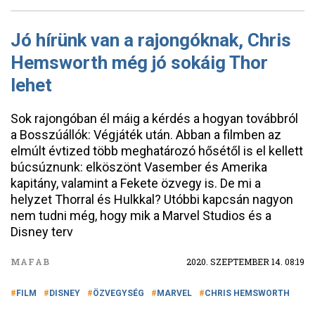
Jó hírünk van a rajongóknak, Chris
Hemsworth még jó sokáig Thor
lehet
Sok rajongóban él máig a kérdés a hogyan továbbról
a Bosszúállók: Végjáték után. Abban a filmben az
elmúlt évtized több meghatározó hősétől is el kellett
búcsúznunk: elköszönt Vasember és Amerika
kapitány, valamint a Fekete özvegy is. De mi a
helyzet Thorral és Hulkkal? Utóbbi kapcsán nagyon
nem tudni még, hogy mik a Marvel Studios és a
Disney terv
MAFAB
2020. SZEPTEMBER 14. 08:19
FILM
DISNEY
ÖZVEGYSÉG
MARVEL
CHRIS HEMSWORTH