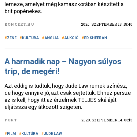
lemeze, amelyet még kamaszkorában készített a
brit popénekes.
KONCERT.HU
2020. SZEPTEMBER 13. 18:40
ZENE
KULTÚRA
ANGLIA
AUKCIÓ
ED SHEERAN
A harmadik nap – Nagyon súlyos
trip, de megéri!
Azt eddig is tudtuk, hogy Jude Law remek színész,
de hogy ennyire jó, azt csak sejtettük. Ehhez persze
az is kell, hogy itt az érzelmek TELJES skáláját
eljátssza egy átkozott szigeten.
PORT
2020. SZEPTEMBER 14. 06:15
FILM
KULTÚRA
JUDE LAW