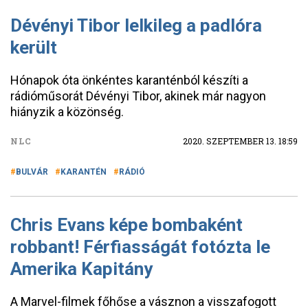
Dévényi Tibor lelkileg a padlóra
került
Hónapok óta önkéntes karanténból készíti a
rádióműsorát Dévényi Tibor, akinek már nagyon
hiányzik a közönség.
NLC
2020. SZEPTEMBER 13. 18:59
BULVÁR
KARANTÉN
RÁDIÓ
Chris Evans képe bombaként
robbant! Férfiasságát fotózta le
Amerika Kapitány
A Marvel-filmek főhőse a vásznon a visszafogott