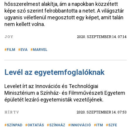
hősszerelmest alakítja, ám a napokban közzétett
képe szó szerint felrobbantotta a netet. A világsztár
ugyanis véletlenül megosztott egy képet, amit talán
nem kellett volna.
JOY
2020. SZEPTEMBER 14. 07:14
FILM
EVA
MARVEL
Levél az egyetemfoglalóknak
Levelet írt az Innovációs és Technológiai
Minisztérium a Színház- és Filmművészeti Egyetem
épületét lezáró egyetemisták vezetőjének.
HÍRTV
2020. SZEPTEMBER 14. 07:53
SZÍNPAD
OKTATÁS
SZÍNHÁZ
INNOVÁCIÓ
ITM
SZFE