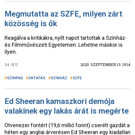
Megmutatta az SZFE, milyen zárt
közösség is ők
Reagálva a kritikákra, nyílt napot tartottak a Színház-
és Filmművészeti Egyetemen. Lehetne máskor is
ilyen.
24.HU
2020. SZEPTEMBER 13. 19:14
SZÍNPAD
OKTATÁS
SZÍNHÁZ
SZFE
Ed Sheeran kamaszkori demója
valakinek egy lakás árát is megérte
Ötvenezer fontért (19,6 millió forint) cserélt gazdát a
héten egy angliai árverésen Ed Sheeran egy kiadatlan