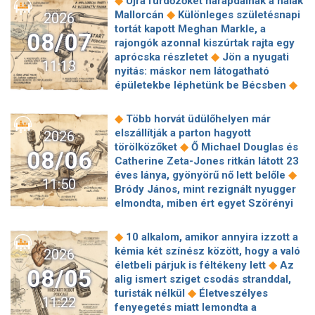
románok a folyam vízhozamát
◆
Újra fürdőzőket harapdálnak a halak
◆
látványt nyújt Nagymarosnál a Duna
Államkincstár-támadás: Örülhetünk,
◆
Mallorcán
Különleges születésnapi
2026
Kiderült, mi van a robotmobil testében
hogy nem történik hasonló minden
tortát kapott Meghan Markle, a
◆
Sötétbe burkolóznak a Media Markt
08/07
◆
nap
Elképesztő növekedést
rajongók azonnal kiszúrtak rajta egy
◆
áruházak
Energiatakarékos
villantott a SpaceX, mégis megijedtek
◆
aprócska részletet
Jön a nyugati
működésre állt át a Debreceni
11:13
a befektetők
nyitás: máskor nem látogatható
Közlekedési Zrt. az energiaválság
◆
épületekbe léphetünk be Bécsben
◆
miatt
Nagyon súlyos lehet az
Molnár Áron visszaszólt Dessewffy
államkincstárt ért kibertámadás, a
◆
Andornak
Fipresci Nagydíjra
közzétett képek alapján a támadó
◆
Több horvát üdülőhelyen már
jelölték Enyedi Ildikó szépséges
gyakorlatilag ahhoz férhetett hozzá,
elszállítják a parton hagyott
2026
◆
filmjét
Véget ért a közös munka!
◆
amihez akart
◆
Az Alibaba bedobta
törölközőket
Ő Michael Douglas és
08/06
Balogh Levente elbúcsúzott Az
◆
az AI-atombombát
Életbe lépett az
Catherine Zeta-Jones ritkán látott 23
◆
álommeló győztesétől
4 csillagjegy,
EU-s AI-törvény új szakasza:
◆
éves lánya, gyönyörű nő lett belőle
11:50
akinek teljesül a legnagyobb
veszélyben lehetnek a felkészületlen
Bródy János, mint rezignált nyugger
kívánsága a közeljövőben: egy
HR-osztályok
elmondta, miben ért egyet Szörényi
◆
őrangyal fogja őket ebben segíteni
◆
Leventével
6 szigorú szabály, amit
Jött egy előzetes a GTA VI következő
minden pasinak be kell tartania, aki
◆
10 alkalom, amikor annyira izzott a
előzeteséhez, amit konkrétan a
◆
Jennifer Lopezzel akar randizni
Így
kémia két színész között, hogy a való
2026
◆
Netflixen lehet majd megnézni
él Krug Emília, egy kis faluban talált
◆
életbeli párjuk is féltékeny lett
Az
Zsigmond Angi: Azóta sem volt
08/05
◆
menedékre
3 csillagjegynek
alig ismert sziget csodás stranddal,
◆
senkim
A Sziget szervezői óva
◆
fordulatot ígér a hét második fele
◆
turisták nélkül
Életveszélyes
intenek mindenkit attól, hogy az
11:22
Legértékesebb magyar celebek 2026:
fenyegetés miatt lemondta a
alacsony vízállást kihasználva