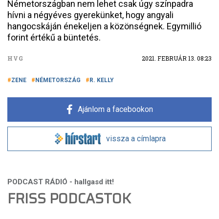
Németországban nem lehet csak úgy színpadra
hívni a négyéves gyerekünket, hogy angyali
hangocskáján énekeljen a közönségnek. Egymillió
forint értékű a büntetés.
HVG
2021. FEBRUÁR 13. 08:23
ZENE
NÉMETORSZÁG
R. KELLY
Ajánlom a facebookon
vissza a címlapra
FRISS PODCASTOK