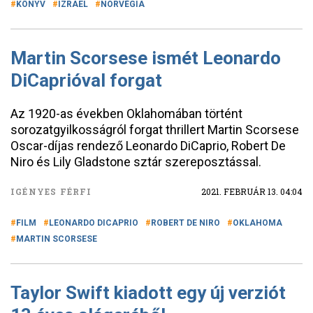
KÖNYV
IZRAEL
NORVÉGIA
Martin Scorsese ismét Leonardo
DiCaprióval forgat
Az 1920-as években Oklahomában történt
sorozatgyilkosságról forgat thrillert Martin Scorsese
Oscar-díjas rendező Leonardo DiCaprio, Robert De
Niro és Lily Gladstone sztár szereposztással.
IGÉNYES FÉRFI
2021. FEBRUÁR 13. 04:04
FILM
LEONARDO DICAPRIO
ROBERT DE NIRO
OKLAHOMA
MARTIN SCORSESE
Taylor Swift kiadott egy új verziót