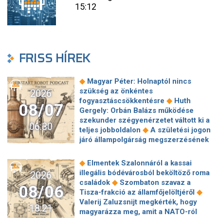
15:12
FRISS HÍREK
◆
Magyar Péter: Holnaptól nincs
szükség az önkéntes
2026
◆
fogyasztáscsökkentésre
Huth
08/07
Gergely: Orbán Balázs működése
szekunder szégyenérzetet váltott ki a
06:30
◆
teljes jobboldalon
A születési jogon
járó állampolgárság megszerzésének
korlátozásáról írt alá rendeletet
◆
Donald Trump
„Kevésen múlt a
◆
Elmentek Szalonnáról a kassai
katasztrófa” – szintet léphetett az
illegális bódévárosból beköltöző roma
2026
◆
orosz hibrid hadviselés
Bod Péter
◆
családok
Szombaton szavaz a
08/06
Ákos: Vagyonkezelés közérdekből: mi
◆
Tisza-frakció az államfőjelöltjéről
◆
jön a kekvák után?
Térképen, ahogy
Valerij Zaluzsnijt megkérték, hogy
18:21
hajnalban elérte Magyarország
magyarázza meg, amit a NATO-ról
◆
határát a hidegfront
A forintot is