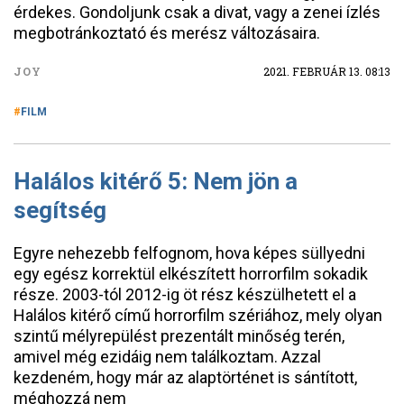
érdekes. Gondoljunk csak a divat, vagy a zenei ízlés
megbotránkoztató és merész változásaira.
JOY
2021. FEBRUÁR 13. 08:13
FILM
Halálos kitérő 5: Nem jön a
segítség
Egyre nehezebb felfognom, hova képes süllyedni
egy egész korrektül elkészített horrorfilm sokadik
része. 2003-tól 2012-ig öt rész készülhetett el a
Halálos kitérő című horrorfilm szériához, mely olyan
szintű mélyrepülést prezentált minőség terén,
amivel még ezidáig nem találkoztam. Azzal
kezdeném, hogy már az alaptörténet is sántított,
méghozzá nem