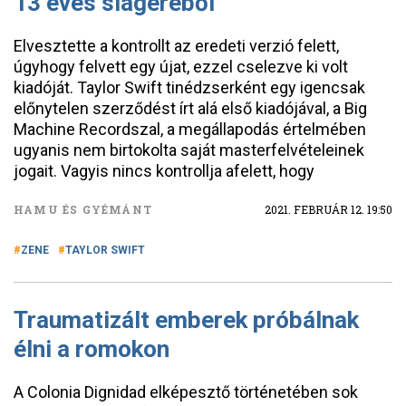
13 éves slágeréből
Elvesztette a kontrollt az eredeti verzió felett,
úgyhogy felvett egy újat, ezzel cselezve ki volt
kiadóját. Taylor Swift tinédzserként egy igencsak
előnytelen szerződést írt alá első kiadójával, a Big
Machine Recordszal, a megállapodás értelmében
ugyanis nem birtokolta saját masterfelvételeinek
jogait. Vagyis nincs kontrollja afelett, hogy
HAMU ÉS GYÉMÁNT
2021. FEBRUÁR 12. 19:50
ZENE
TAYLOR SWIFT
Traumatizált emberek próbálnak
élni a romokon
A Colonia Dignidad elképesztő történetében sok