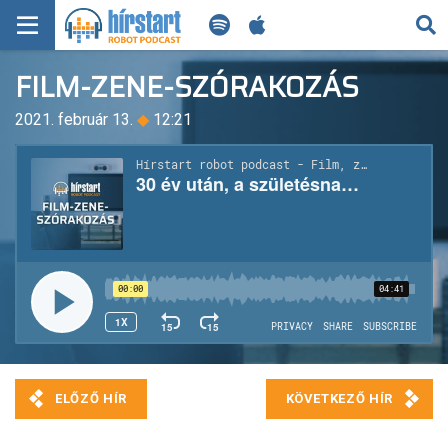
KERESÉS
FILM-ZENE-SZÓRAKOZÁS
KEZDŐLAP
2021. február 13.
◆
12:21
FRISS HÍREK
TECH HÍREK
FILM-ZENE-SZÓRAKOZÁS
PLAYLIST
MI AZ A ROBOT PODCAST?