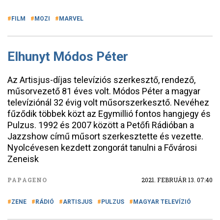
FILM
MOZI
MARVEL
Elhunyt Módos Péter
Az Artisjus-díjas televíziós szerkesztő, rendező,
műsorvezető 81 éves volt. Módos Péter a magyar
televíziónál 32 évig volt műsorszerkesztő. Nevéhez
fűződik többek közt az Egymillió fontos hangjegy és
Pulzus. 1992 és 2007 között a Petőfi Rádióban a
Jazzshow című műsort szerkesztette és vezette.
Nyolcévesen kezdett zongorát tanulni a Fővárosi
Zeneisk
PAPAGENO
2021. FEBRUÁR 13. 07:40
ZENE
RÁDIÓ
ARTISJUS
PULZUS
MAGYAR TELEVÍZIÓ