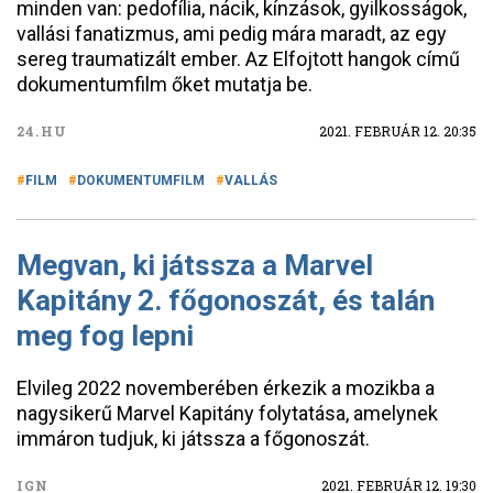
minden van: pedofília, nácik, kínzások, gyilkosságok,
vallási fanatizmus, ami pedig mára maradt, az egy
sereg traumatizált ember. Az Elfojtott hangok című
dokumentumfilm őket mutatja be.
24.HU
2021. FEBRUÁR 12. 20:35
FILM
DOKUMENTUMFILM
VALLÁS
Megvan, ki játssza a Marvel
Kapitány 2. főgonoszát, és talán
meg fog lepni
Elvileg 2022 novemberében érkezik a mozikba a
nagysikerű Marvel Kapitány folytatása, amelynek
immáron tudjuk, ki játssza a főgonoszát.
IGN
2021. FEBRUÁR 12. 19:30