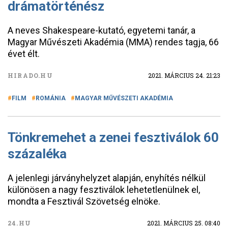
drámatörténész
A neves Shakespeare-kutató, egyetemi tanár, a
Magyar Művészeti Akadémia (MMA) rendes tagja, 66
évet élt.
HIRADO.HU
2021. MÁRCIUS 24. 21:23
FILM
ROMÁNIA
MAGYAR MŰVÉSZETI AKADÉMIA
Tönkremehet a zenei fesztiválok 60
százaléka
A jelenlegi járványhelyzet alapján, enyhítés nélkül
különösen a nagy fesztiválok lehetetlenülnek el,
mondta a Fesztivál Szövetség elnöke.
24.HU
2021. MÁRCIUS 25. 08:40