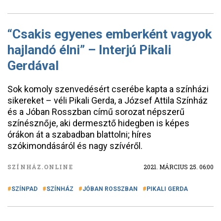
“Csakis egyenes emberként vagyok
hajlandó élni” – Interjú Pikali
Gerdával
Sok komoly szenvedésért cserébe kapta a színházi
sikereket – véli Pikali Gerda, a József Attila Színház
és a Jóban Rosszban című sorozat népszerű
színésznője, aki dermesztő hidegben is képes
órákon át a szabadban blattolni; híres
szókimondásáról és nagy szívéről.
SZÍNHÁZ.ONLINE
2021. MÁRCIUS 25. 06:00
SZÍNPAD
SZÍNHÁZ
JÓBAN ROSSZBAN
PIKALI GERDA