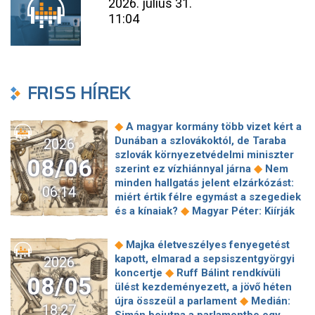
2026. július 31.
11:04
FRISS HÍREK
◆
A magyar kormány több vizet kért a
Dunában a szlovákoktól, de Taraba
2026
szlovák környezetvédelmi miniszter
08/06
◆
szerint ez vízhiánnyal járna
Nem
minden hallgatás jelent elzárkózást:
06:14
miért értik félre egymást a szegediek
◆
és a kínaiak?
Magyar Péter: Kiírják
az első szélerőművi pályázatokat, a
projektekben magyar állami
◆
Majka életveszélyes fenyegetést
◆
tulajdonrészt fognak előírni
Orbán
kapott, elmarad a sepsiszentgyörgyi
2026
Gáspár hatszor repült honvédségi
◆
koncertje
Ruff Bálint rendkívüli
08/05
◆
gépen Csádba és Nigerbe
Ismert
ülést kezdeményezett, a jövő héten
magyar utazási iroda ment csődbe,
◆
újra összeül a parlament
Medián:
18:27
bolgár biztosítóval hadakozhatnak az