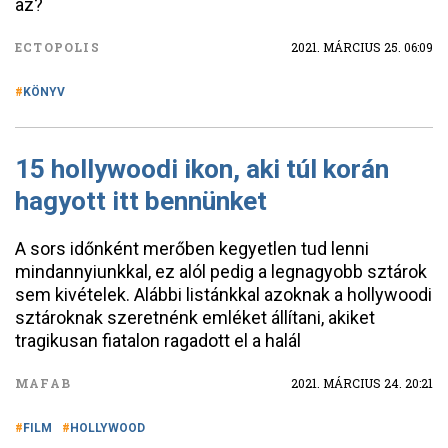
az?
ECTOPOLIS
2021. MÁRCIUS 25. 06:09
KÖNYV
15 hollywoodi ikon, aki túl korán
hagyott itt bennünket
A sors időnként merőben kegyetlen tud lenni
mindannyiunkkal, ez alól pedig a legnagyobb sztárok
sem kivételek. Alábbi listánkkal azoknak a hollywoodi
sztároknak szeretnénk emléket állítani, akiket
tragikusan fiatalon ragadott el a halál
MAFAB
2021. MÁRCIUS 24. 20:21
FILM
HOLLYWOOD