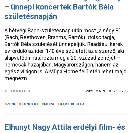
– ünnepi koncertek Bartók Béla
születésnapján
A hétvégi Bach-születésnap után most „a négy B”
(Bach, Beethoven, Brahms, Bartók) utolsó tagja,
Bartók Béla születését ünnepeljük. Ráadásul kerek
évforduló az idei: 140 éve született az a szerző, aki
alapvetően határozta meg a 20. század zenéjét –
nemcsak hazájában, Magyarországon, hanem az
egész világon is. A Müpa Home felületén lehet majd
megnézn
LIBRARIUS
2021. MÁRCIUS 25. 07:59
ZENE
KONCERT
MÜPA
BARTÓK BÉLA
Elhunyt Nagy Attila erdélyi film- és