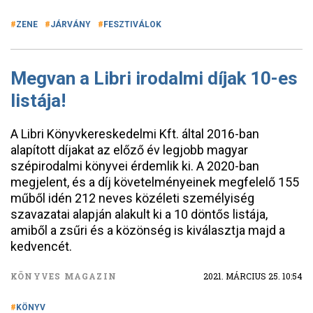
ZENE
JÁRVÁNY
FESZTIVÁLOK
Megvan a Libri irodalmi díjak 10-es
listája!
A Libri Könyvkereskedelmi Kft. által 2016-ban
alapított díjakat az előző év legjobb magyar
szépirodalmi könyvei érdemlik ki. A 2020-ban
megjelent, és a díj követelményeinek megfelelő 155
műből idén 212 neves közéleti személyiség
szavazatai alapján alakult ki a 10 döntős listája,
amiből a zsűri és a közönség is kiválasztja majd a
kedvencét.
KÖNYVES MAGAZIN
2021. MÁRCIUS 25. 10:54
KÖNYV