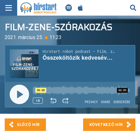
KERESÉS
FILM-ZENE-SZÓRAKOZÁS
KEZDŐLAP
2021. március 25.
◆
11:23
FRISS HÍREK
TECH HÍREK
FILM-ZENE-SZÓRAKOZÁS
PLAYLIST
MI AZ A ROBOT PODCAST?