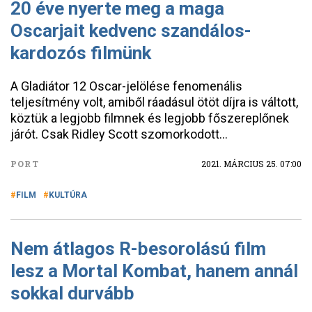
20 éve nyerte meg a maga
Oscarjait kedvenc szandálos-
kardozós filmünk
A Gladiátor 12 Oscar-jelölése fenomenális
teljesítmény volt, amiből ráadásul ötöt díjra is váltott,
köztük a legjobb filmnek és legjobb főszereplőnek
járót. Csak Ridley Scott szomorkodott…
PORT
2021. MÁRCIUS 25. 07:00
FILM
KULTÚRA
Nem átlagos R-besorolású film
lesz a Mortal Kombat, hanem annál
sokkal durvább