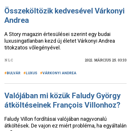
Összeköltözik kedvesével Várkonyi
Andrea
A Story magazin értesülései szerint egy budai
luxusingatlanban kezd új életet Várkonyi Andrea
titokzatos vőlegényével.
NLC
2021. MÁRCIUS 25. 03:33
BULVÁR
LUXUS
VÁRKONYI ANDREA
Valójában mi közük Faludy György
átköltéseinek François Villonhoz?
Faludy Villon fordításai valójában nagyvonalú
átköltések. De vajon ez miért probléma, ha egyáltalán