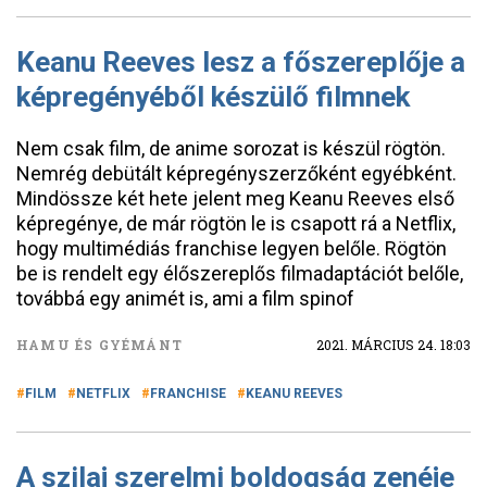
Keanu Reeves lesz a főszereplője a
képregényéből készülő filmnek
Nem csak film, de anime sorozat is készül rögtön.
Nemrég debütált képregényszerzőként egyébként.
Mindössze két hete jelent meg Keanu Reeves első
képregénye, de már rögtön le is csapott rá a Netflix,
hogy multimédiás franchise legyen belőle. Rögtön
be is rendelt egy élőszereplős filmadaptációt belőle,
továbbá egy animét is, ami a film spinof
HAMU ÉS GYÉMÁNT
2021. MÁRCIUS 24. 18:03
FILM
NETFLIX
FRANCHISE
KEANU REEVES
A szilaj szerelmi boldogság zenéje