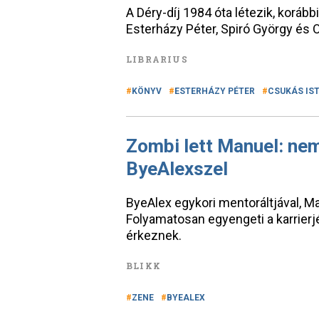
A Déry-díj 1984 óta létezik, korább
Esterházy Péter, Spiró György és 
LIBRARIUS
KÖNYV
ESTERHÁZY PÉTER
CSUKÁS IS
Zombi lett Manuel: nem
ByeAlexszel
ByeAlex egykori mentoráltjával, Ma
Folyamatosan egyengeti a karrierj
érkeznek.
BLIKK
ZENE
BYEALEX