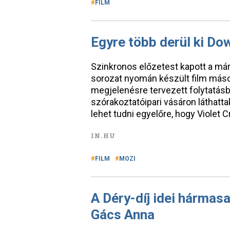
FILM
Egyre több derül ki Do
Szinkronos előzetest kapott a má
sorozat nyomán készült film máso
megjelenésre tervezett folytatás
szórakoztatóipari vásáron láthattak 
lehet tudni egyelőre, hogy Violet 
IN.HU
FILM
MOZI
A Déry-díj idei hármasa
Gács Anna