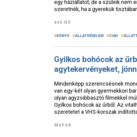
egy háziállatot, de a szüleik nem 
szeretnék, ha a gyerekük tisztában 
444.HU
KÖNYV
ÁLLATVÉDELEM
CUKI
ÁLLAT
Gyilkos bohócok az űrb
agytekervényeket, jönn
Mindenképp szerencsésnek mond
van egy-két olyan gyermekkori bar
olyan agyzsibbasztó filmekkel múl
Gyilkos bohócok az űrből. Az vitat
szeretetet a VHS-korszak indította
MAFAB