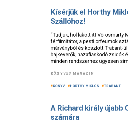
Kísérjük el Horthy Mikl
Szállóhoz!
“Tudjuk, hol lakott itt Vörösmarty 
férfiimitátor, a pesti orfeumok szt
márványból és koszlott Trabant-ül
bajkeverők, hazafiaskodó zsidók é
minden rendszerhez ügyesen simu
KÖNYVES MAGAZIN
KÖNYV
HORTHY MIKLÓS
TRABANT
A Richard király újabb 
számára