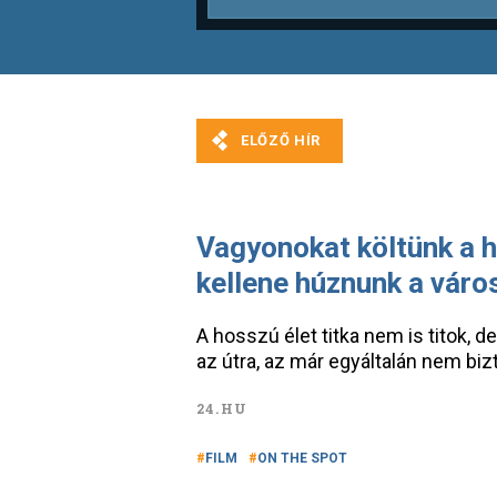
Vagyonokat költünk a h
kellene húznunk a váro
A hosszú élet titka nem is titok,
az útra, az már egyáltalán nem bi
24.HU
FILM
ON THE SPOT