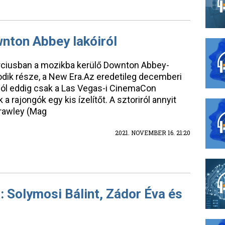
wnton Abbey lakóiról
rciusban a mozikba kerülő Downton Abbey-
dik része, a New Era.Az eredetileg decemberi
ból eddig csak a Las Vegas-i CinemaCon
a rajongók egy kis ízelítőt. A sztoriról annyit
Crawley (Mag
2021. NOVEMBER 16. 21:20
: Solymosi Bálint, Zádor Éva és