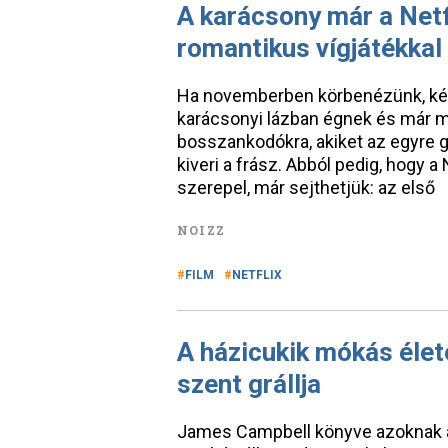
A karácsony már a Netf
romantikus vígjátékkal
Ha novemberben körbenézünk, kétf
karácsonyi lázban égnek és már mos
bosszankodókra, akiket az egyre 
kiveri a frász. Abból pedig, hogy a 
szerepel, már sejthetjük: az első
NOIZZ
FILM
NETFLIX
A házicukik mókás élet
szent grállja
James Campbell könyve azoknak a