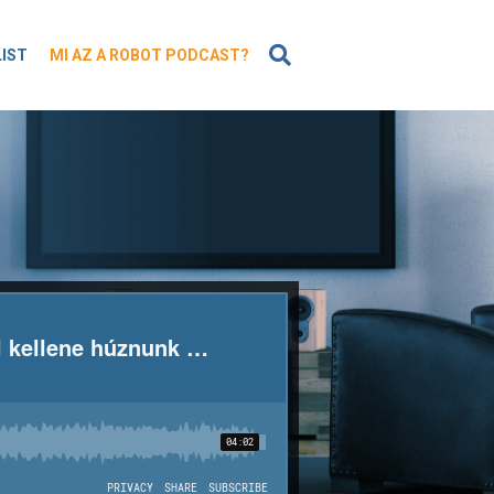
KERESÉS
LIST
MI AZ A ROBOT PODCAST?