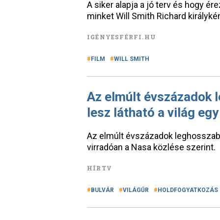
A siker alapja a jó terv és hogy ér
minket Will Smith Richard királykén
IGÉNYESFÉRFI.HU
FILM
WILL SMITH
Az elmúlt évszázadok 
lesz látható a világ egy
Az elmúlt évszázadok leghosszabb
virradóan a Nasa közlése szerint.
HÍRTV
BULVÁR
VILÁGŰR
HOLDFOGYATKOZÁS