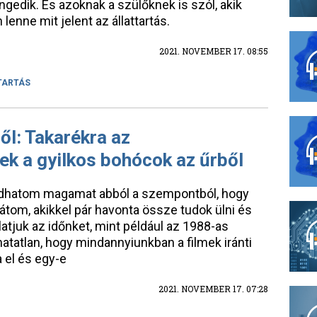
engedik. És azoknak a szülőknek is szól, akik
lenne mit jelent az állattartás.
2021. NOVEMBER 17. 08:55
TARTÁS
ől: Takarékra az
ek a gyilkos bohócok az űrből
hatom magamat abból a szempontból, hogy
átom, akikkel pár havonta össze tudok ülni és
atjuk az időnket, mint például az 1988-as
hatatlan, hogy mindannyiunkban a filmek iránti
 el és egy-e
2021. NOVEMBER 17. 07:28