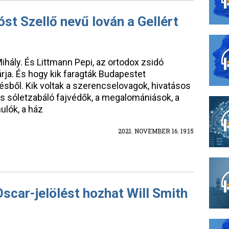
óst Szellő nevű lován a Gellért
Mihály. És Littmann Pepi, az ortodox zsidó
árja. És hogy kik faragták Budapestet
ésből. Kik voltak a szerencselovagok, hivatásos
s sóletzabáló fajvédők, a megalomániások, a
lók, a ház
2021. NOVEMBER 16. 19:15
Oscar-jelölést hozhat Will Smith