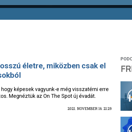
osszú életre, miközben csak el
FR
sokból
 de hogy képesek vagyunk-e még visszatérni erre
ztos. Megnéztük az On The Spot új évadát.
2021. NOVEMBER 16. 21:29