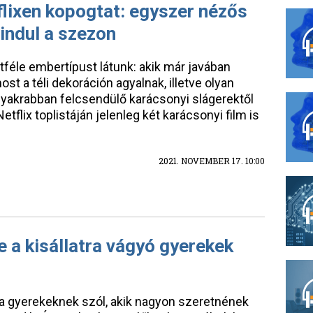
lixen kopogtat: egyszer nézős
 indul a szezon
éle embertípust látunk: akik már javában
t a téli dekoráción agyalnak, illetve olyan
gyakrabban felcsendülő karácsonyi slágerektől
Netflix toplistáján jelenleg két karácsonyi film is
2021. NOVEMBER 17. 10:00
e a kisállatra vágyó gyerekek
 gyerekeknek szól, akik nagyon szeretnének