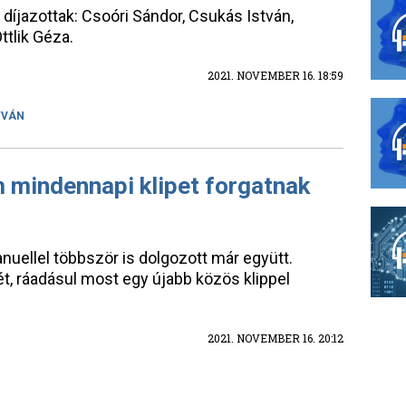
i díjazottak: Csoóri Sándor, Csukás István,
Ottlik Géza.
2021. NOVEMBER 16. 18:59
TVÁN
 mindennapi klipet forgatnak
nuellel többször is dolgozott már együtt.
ét, ráadásul most egy újabb közös klippel
2021. NOVEMBER 16. 20:12