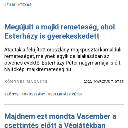
FILM
TEXAS
Megújult a majki remeteség, ahol
Esterházy is gyerekeskedett
Átadták a felújított oroszlány-majkpusztai kamalduli
remeteséget, melynek egyik cellalakásában az
ötvenes évektől Esterházy Péter nagymamája is élt.
Nyitókép: majkiremeteseg.hu
KÖNYVES MAGAZIN
2022. MÁRCIUS 7. 07:35
KÖNYV
OROSZLÁNY
ESTERHÁZY PÉTER
Majdnem ezt mondta Vasember a
csettintés előtt a Végjátékban