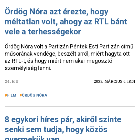
Ördög Nóra azt érezte, hogy
méltatlan volt, ahogy az RTL bánt
vele a terhességekor
Ördög Nóra volt a Partizán Péntek Esti Partizán című
műsorának vendége, beszélt arról, miért hagyta ott
az RTL-t, és hogy miért nem akar megosztó
személyiség lenni.
24.HU
2022. MÁRCIUS 6. 18:01
FILM
ÖRDÖG NÓRA
8 egykori híres pár, akiről szinte
senki sem tudja, hogy közös
gyermekük van