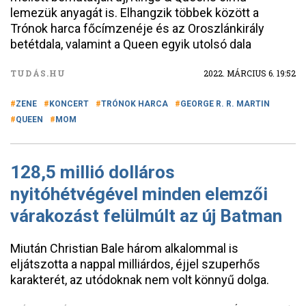
lemezük anyagát is. Elhangzik többek között a
Trónok harca főcímzenéje és az Oroszlánkirály
betétdala, valamint a Queen egyik utolsó dala
TUDÁS.HU
2022. MÁRCIUS 6. 19:52
ZENE
KONCERT
TRÓNOK HARCA
GEORGE R. R. MARTIN
QUEEN
MOM
128,5 millió dolláros
nyitóhétvégével minden elemzői
várakozást felülmúlt az új Batman
Miután Christian Bale három alkalommal is
eljátszotta a nappal milliárdos, éjjel szuperhős
karakterét, az utódoknak nem volt könnyű dolga.