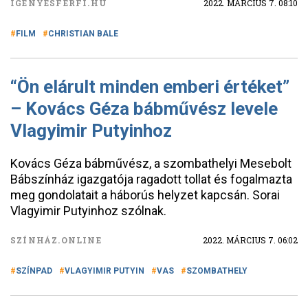
IGÉNYESFÉRFI.HU
2022. MÁRCIUS 7. 08:10
FILM
CHRISTIAN BALE
“Ön elárult minden emberi értéket”
– Kovács Géza bábművész levele
Vlagyimir Putyinhoz
Kovács Géza bábművész, a szombathelyi Mesebolt
Bábszínház igazgatója ragadott tollat és fogalmazta
meg gondolatait a háborús helyzet kapcsán. Sorai
Vlagyimir Putyinhoz szólnak.
SZÍNHÁZ.ONLINE
2022. MÁRCIUS 7. 06:02
SZÍNPAD
VLAGYIMIR PUTYIN
VAS
SZOMBATHELY