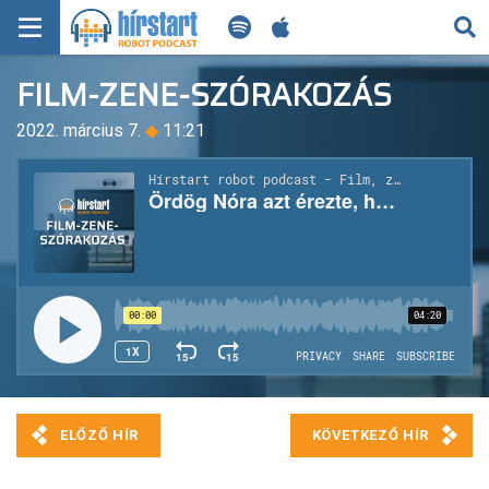
KERESÉS
FILM-ZENE-SZÓRAKOZÁS
KEZDŐLAP
2022. március 7.
◆
11:21
FRISS HÍREK
TECH HÍREK
FILM-ZENE-SZÓRAKOZÁS
PLAYLIST
MI AZ A ROBOT PODCAST?