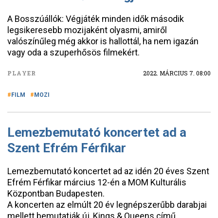
A Bosszúállók: Végjáték minden idők második
legsikeresebb mozijaként olyasmi, amiről
valószínűleg még akkor is hallottál, ha nem igazán
vagy oda a szuperhősös filmekért.
PLAYER
2022. MÁRCIUS 7. 08:00
FILM
MOZI
Lemezbemutató koncertet ad a
Szent Efrém Férfikar
Lemezbemutató koncertet ad az idén 20 éves Szent
Efrém Férfikar március 12-én a MOM Kulturális
Központban Budapesten.
A koncerten az elmúlt 20 év legnépszerűbb darabjai
mellett bemutatják új, Kings & Queens című