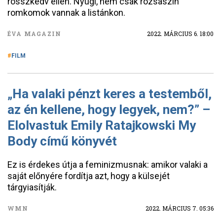
rosszkedv ellen. Nyugi, nem csak rózsaszín
romkomok vannak a listánkon.
ÉVA MAGAZIN
2022. MÁRCIUS 6. 18:00
FILM
„Ha valaki pénzt keres a testemből,
az én kellene, hogy legyek, nem?” –
Elolvastuk Emily Ratajkowski My
Body című könyvét
Ez is érdekes útja a feminizmusnak: amikor valaki a
saját előnyére fordítja azt, hogy a külsejét
tárgyiasítják.
WMN
2022. MÁRCIUS 7. 05:36