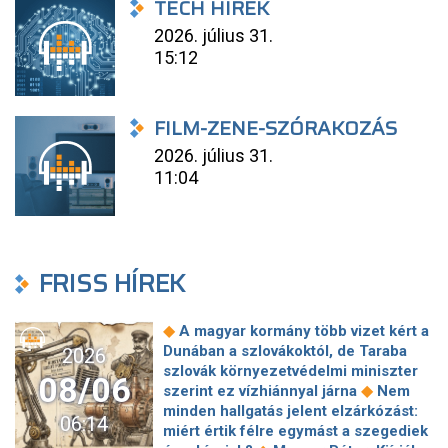
TECH HÍREK
2026. július 31.
15:12
FILM-ZENE-SZÓRAKOZÁS
2026. július 31.
11:04
FRISS HÍREK
◆
A magyar kormány több vizet kért a
Dunában a szlovákoktól, de Taraba
2026
szlovák környezetvédelmi miniszter
08/06
◆
szerint ez vízhiánnyal járna
Nem
minden hallgatás jelent elzárkózást:
06:14
miért értik félre egymást a szegediek