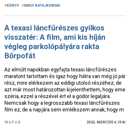
KÖNYV
EMILY RATAJKOWSKI
A texasi láncfűrészes gyilkos
visszatér: A film, ami kis híján
végleg parkolópályára rakta
Bőrpofát
Az elmúlt napokban egyfajta texasi láncfűrészes
maratont tartottam és igaz hogy hátra van még jó pár
rész, mire elérkezem az eddigi utolsó részéhez, de
azt már most határozottan kijelenthettem, hogy eme
széria, ezzel a részével ért el a gödör legaljára.
Nemcsak hogy a legrosszabb texasi láncfűrészes
film ez, de a napjára sem emlékszem annak, hogy m
MAFAB
2022. MÁRCIUS 6. 19:41