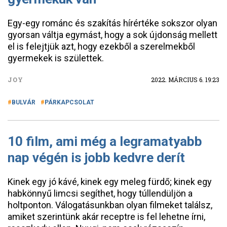
Egy-egy románc és szakítás hírértéke sokszor olyan
gyorsan váltja egymást, hogy a sok újdonság mellett
el is felejtjük azt, hogy ezekből a szerelmekből
gyermekek is születtek.
JOY
2022. MÁRCIUS 6. 19:23
BULVÁR
PÁRKAPCSOLAT
10 film, ami még a legramatyabb
nap végén is jobb kedvre derít
Kinek egy jó kávé, kinek egy meleg fürdő; kinek egy
habkönnyű limcsi segíthet, hogy túllendüljön a
holtponton. Válogatásunkban olyan filmeket találsz,
amiket szerintünk akár receptre is fel lehetne írni,