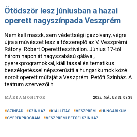
Ötödször lesz júniusban a hazai
operett nagyszínpada Veszprém
Nem kell maszk, sem védettségi igazolvány, végre
újra a művészet lesz a főszereplő az V. Veszprémi
Rátonyi Róbert Operettfesztiválon. Június 17-től
három napon át nagyszabású gálával,
gyerekprogramokkal, kiállítással és tematikus
beszélgetéssel népszerűsíti a hungarikumok közé
sorolt operett műfaját a Veszprémi Petőfi Színház. A
teátrum szervezői h
MÁRKAMONITOR
2022. MÁJUS 31. 08:39
SZÍNPAD
SZÍNHÁZ
KIÁLLÍTÁS
VESZPRÉM
HUNGARIKUM
GYEREKPROGRAM
VESZPRÉMI PETŐFI SZÍNHÁZ