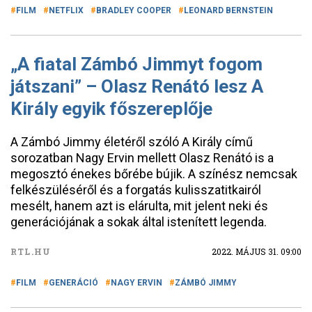
FILM
NETFLIX
BRADLEY COOPER
LEONARD BERNSTEIN
„A fiatal Zámbó Jimmyt fogom
játszani” – Olasz Renátó lesz A
Király egyik főszereplője
A Zámbó Jimmy életéről szóló A Király című
sorozatban Nagy Ervin mellett Olasz Renátó is a
megosztó énekes bőrébe bújik. A színész nemcsak
felkészüléséről és a forgatás kulisszatitkairól
mesélt, hanem azt is elárulta, mit jelent neki és
generációjának a sokak által istenített legenda.
RTL.HU
2022. MÁJUS 31. 09:00
FILM
GENERÁCIÓ
NAGY ERVIN
ZÁMBÓ JIMMY