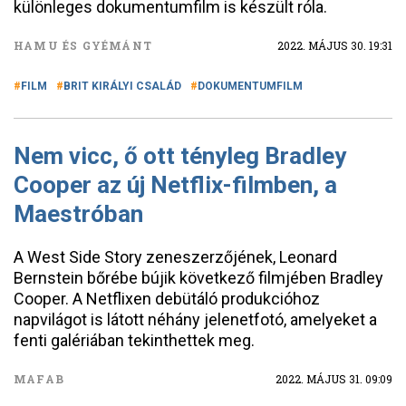
különleges dokumentumfilm is készült róla.
HAMU ÉS GYÉMÁNT
2022. MÁJUS 30. 19:31
FILM
BRIT KIRÁLYI CSALÁD
DOKUMENTUMFILM
Nem vicc, ő ott tényleg Bradley
Cooper az új Netflix-filmben, a
Maestróban
A West Side Story zeneszerzőjének, Leonard
Bernstein bőrébe bújik következő filmjében Bradley
Cooper. A Netflixen debütáló produkcióhoz
napvilágot is látott néhány jelenetfotó, amelyeket a
fenti galériában tekinthettek meg.
MAFAB
2022. MÁJUS 31. 09:09