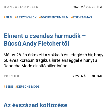
HUNGARIANPRESS
2022. MÁJUS 30. 19:39
FILM
FESZTIVÁLOK
DOKUMENTUMFILM
CSEH TAMÁS
Elment a csendes harmadik –
Búcsú Andy Fletchertől
Május 26-án érkezett a sokkoló és letaglózó hír, hogy
60 éves korában tragikus hirtelenséggel elhunyt a
Depeche Mode alapító billentyűse.
PORT.HU
2022. MÁJUS 31. 06:00
ZENE
DEPECHE MODE
Az évszázad költözése