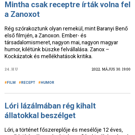
Mintha csak receptre írták volna fel
a Zanoxot
Rég szórakoztunk olyan remekül, mint Baranyi Benő
első filmjén, a Zanoxon. Ember- és
társadalomismeret, nagyon mai, nagyon magyar
humor, kilétünk büszke felvállalása. Zanox –
Kockázatok és mellékhatások kritika.
24.HU
2022. MÁJUS 30. 19:00
FILM
RECEPT
HUMOR
Lóri lázálmában rég kihalt
állatokkal beszélget
Lóri, a történet főszereplője és mesélője 12 éves,