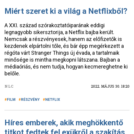
Miért szeret ki a világ a Netflixből?
A XXI. század szórakoztatóiparának eddigi
legnagyobb sikersztorija, a Netflix bajba került.
Nemcsak a részvényesek, hanem az előfizetők is
kezdenek elpártolni tőle, és bár épp megérkezett a
régóta várt Stranger Things új évada, a tartalmaik
minősége is mintha megkopni látszana. Bajban a
médiaóriás, és nem tudja, hogyan kecmereghetne ki
belőle.
NLC
2022. MÁJUS 30. 18:20
FILM
RÉSZVÉNY
NETFLIX
Híres emberek, akik meghökkentő
titkot fedtek fel exükről a szakítás