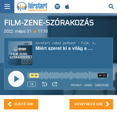
KERESÉS
FILM-ZENE-SZÓRAKOZÁS
KEZDŐLAP
2022. május 31.
◆
11:10
FRISS HÍREK
TECH HÍREK
FILM-ZENE-SZÓRAKOZÁS
PLAYLIST
MI AZ A ROBOT PODCAST?