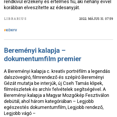
rendkívül érzékeny és értelmes fiú, aki néhány évvel
korábban elveszítette az édesanyját.
LIBRARIUS
2022. MÁJUS 31. 07:59
KÖNYV
Bereményi kalapja –
dokumentumfilm premier
A Bereményi kalapja c. kreatív portréfilm a legendás
dalszövegíró, filmrendező és szépíró Bereményi
Gézát mutatja be interjúk, új Cseh Tamás klipek,
filmrészletek és archív felvételek segítségével. A
Bereményi kalapja a Magyar Mozgókép Fesztiválon
debütál, ahol három kategóriában – Legjobb
egészestés dokumentumfilm, Legjobb rendező,
Legjobb vágó –