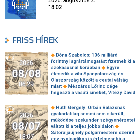
2026. augusztus 2.
18:02
FRISS HÍREK
◆
Bóna Szabolcs: 106 milliárd
forintnyi agrártámogatást fizetnek ki a
2026
◆
szokásosnál korábban
Egyre
08/08
élesedik a vita Spanyolország és
Olaszország között a ceutai válság
06:29
◆
miatt
Mészáros Lőrinc cége
hegeszti a vasúti síneket, Vitézy Dávid
◆
elmagyarázta, miért
Jogi lépéseket
tesz a Bosnyák téri irodakomplexum
◆
Huth Gergely: Orbán Balázsnak
beruházója, ha az állam felmondja a
gyakorlatilag semmi sem sikerült,
2026
◆
szerződésüket
Megérkezett
működése szekunder szégyenérzetet
08/07
Magyar Péter bejelentése: így költik
◆
váltott ki a teljes jobboldalon
el a 6 ezer milliárd forintnyi uniós
Sátoraljaújhely polgármestere szerint
18:07
◆
pénzt
Megbénult az ivóvíztárolók
egy nyolcadikos is értelmesebb a