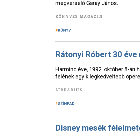
megverselő Garay János.
KÖNYVES MAGAZIN
KÖNYV
Rátonyi Róbert 30 éve 
Harminc éve, 1992. október 8-án h
felének egyik legkedveltebb oper
LIBRARIUS
SZÍNPAD
Disney mesék félelmete