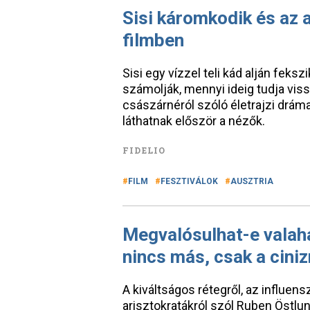
Sisi káromkodik és az a
filmben
Sisi egy vízzel teli kád alján feks
számolják, mennyi ideig tudja viss
császárnéról szóló életrajzi drám
láthatnak először a nézők.
FIDELIO
FILM
FESZTIVÁLOK
AUSZTRIA
Megvalósulhat-e valah
nincs más, csak a cini
A kiváltságos rétegről, az influen
arisztokratákról szól Ruben Östlu