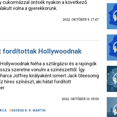
gy cukormázzal öntsék nyakon a következő
akult volna a gyerekkorunk.
2022. OKTÓBER 9. 17:47
t fordítottak Hollywoodnak
ak Hollywoodnak Néha a sztárgázsi és a rajongók
vissza szeretne vonulni a színészettől. Így
 harca Joffrey királyaként ismert Jack Gleesonig
 híres színészt, aki hátat fordított
zer
2022. OKTÓBER 10. 05:00
ARCA
GEORGE R. R. MARTIN