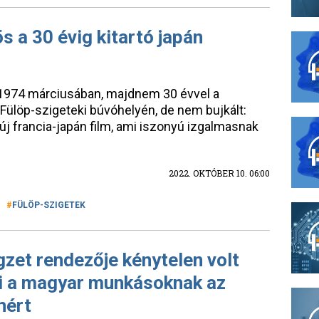
 a 30 évig kitartó japán
 1974 márciusában, majdnem 30 évvel a
 Fülöp-szigeteki búvóhelyén, de nem bujkált:
új francia-japán film, ami iszonyú izgalmasnak
2022. OKTÓBER 10. 06:00
FÜLÖP-SZIGETEK
gzet rendezője kénytelen volt
ni a magyar munkásoknak az
nért