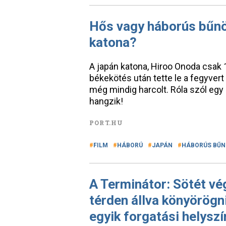
Hős vagy háborús bűnös
katona?
A japán katona, Hiroo Onoda csak
békekötés után tette le a fegyvert
még mindig harcolt. Róla szól egy 
hangzik!
PORT.HU
FILM
HÁBORÚ
JAPÁN
HÁBORÚS BŰN
A Terminátor: Sötét vé
térden állva könyörög
egyik forgatási helyszí