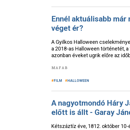
Ennél aktuálisabb már 
véget ér?
A Gyilkos Halloween cselekménye n
a 2018-as Halloween történetét, a 
azonban éveket ugrik előre az idő
MAFAB
FILM
HALLOWEEN
A nagyotmondó Háry Já
előtt is állt - Garay Já
Kétszáztíz éve, 1812. október 10-