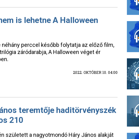
nem is lehetne A Halloween
éhány perccel később folytatja az előző film,
trilógia záródarabja, A Halloween véget ér
ben.
2022. OKTÓBER 10. 04:00
nos teremtője haditörvényszék
nos 210
én született a nagyotmondó Háry János alakját