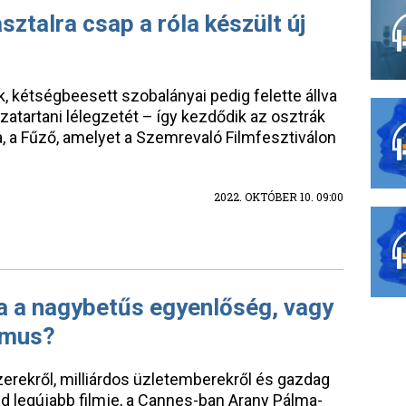
sztalra csap a róla készült új
zik, kétségbeesett szobalányai pedig felette állva
zatartani lélegzetét – így kezdődik az osztrák
a, a Fűző, amelyet a Szemrevaló Filmfesztiválon
2022. OKTÓBER 10. 09:00
a a nagybetűs egyenlőség, vagy
zmus?
szerekről, milliárdos üzletemberekről és gazdag
nd legújabb filmje, a Cannes-ban Arany Pálma-