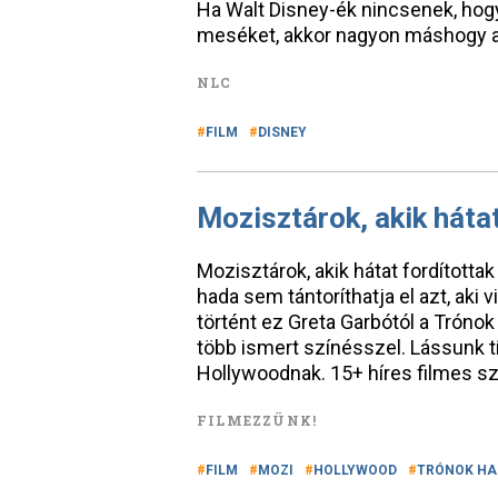
Ha Walt Disney-ék nincsenek, ho
meséket, akkor nagyon máshogy al
NLC
FILM
DISNEY
Mozisztárok, akik háta
Mozisztárok, akik hátat fordított
hada sem tántoríthatja el azt, aki 
történt ez Greta Garbótól a Trónok
több ismert színésszel. Lássunk tíz
Hollywoodnak. 15+ híres filmes s
FILMEZZÜNK!
FILM
MOZI
HOLLYWOOD
TRÓNOK H