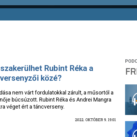
szakerülhet Rubint Réka a
FR
 versenyzői közé?
dása nem várt fordulatokkal zárult, a műsortól a
ynője búcsúzott. Rubint Réka és Andrei Mangra
a véget ért a táncverseny.
2022. OKTÓBER 9. 19:01