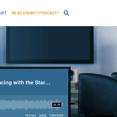
KERESÉS
LIST
MI AZ A ROBOT PODCAST?