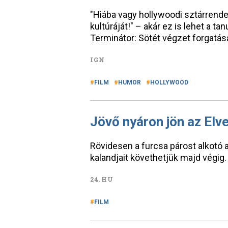
"Hiába vagy hollywoodi sztárrende
kultúráját!" – akár ez is lehet a t
Terminátor: Sötét végzet forgatásá
IGN
FILM
HUMOR
HOLLYWOOD
Jövő nyáron jön az Elv
Rövidesen a furcsa párost alkotó 
kalandjait követhetjük majd végig.
24.HU
FILM