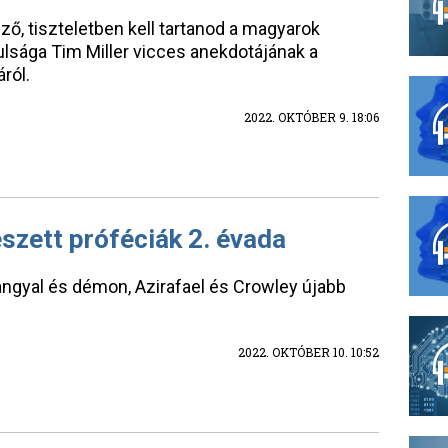
ző, tiszteletben kell tartanod a magyarok
anulsága Tim Miller vicces anekdotájának a
ról.
2022. OKTÓBER 9. 18:06
eszett próféciák 2. évada
angyal és démon, Azirafael és Crowley újabb
2022. OKTÓBER 10. 10:52