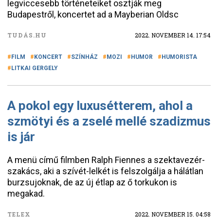
legviccesebb történeteiket osztják meg
Budapestről, koncertet ad a Mayberian Oldsc
TUDÁS.HU
2022. NOVEMBER 14. 17:54
FILM
KONCERT
SZÍNHÁZ
MOZI
HUMOR
HUMORISTA
LITKAI GERGELY
A pokol egy luxusétterem, ahol a
szmötyi és a zselé mellé szadizmus
is jár
A menü című filmben Ralph Fiennes a szektavezér-
szakács, aki a szívét-lelkét is felszolgálja a hálátlan
burzsujoknak, de az új étlap az ő torkukon is
megakad.
TELEX
2022. NOVEMBER 15. 04:58