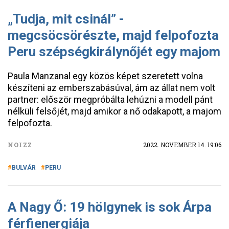
„Tudja, mit csinál” -
megcsöcsörészte, majd felpofozta
Peru szépségkirálynőjét egy majom
Paula Manzanal egy közös képet szeretett volna
készíteni az emberszabásúval, ám az állat nem volt
partner: először megpróbálta lehúzni a modell pánt
nélküli felsőjét, majd amikor a nő odakapott, a majom
felpofozta.
NOIZZ
2022. NOVEMBER 14. 19:06
BULVÁR
PERU
A Nagy Ő: 19 hölgynek is sok Árpa
férfienergiája