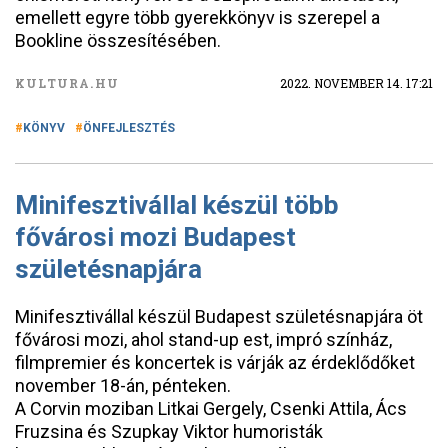
emellett egyre több gyerekkönyv is szerepel a
Bookline összesítésében.
KULTURA.HU
2022. NOVEMBER 14. 17:21
KÖNYV
ÖNFEJLESZTÉS
Minifesztivállal készül több
fővárosi mozi Budapest
születésnapjára
Minifesztivállal készül Budapest születésnapjára öt
fővárosi mozi, ahol stand-up est, impró színház,
filmpremier és koncertek is várják az érdeklődőket
november 18-án, pénteken.
A Corvin moziban Litkai Gergely, Csenki Attila, Ács
Fruzsina és Szupkay Viktor humoristák