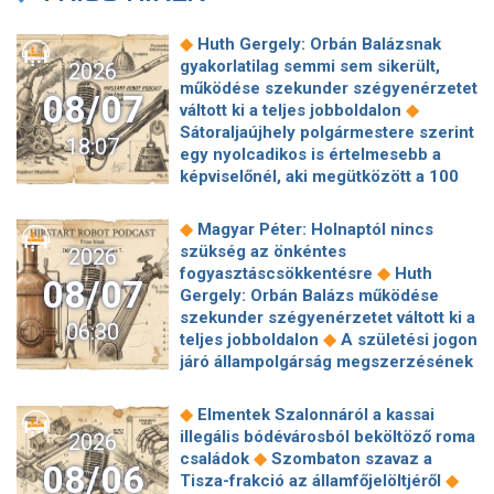
◆
Huth Gergely: Orbán Balázsnak
gyakorlatilag semmi sem sikerült,
2026
működése szekunder szégyenérzetet
08/07
◆
váltott ki a teljes jobboldalon
Sátoraljaújhely polgármestere szerint
18:07
egy nyolcadikos is értelmesebb a
képviselőnél, aki megütközött a 100
◆
milliós parkolón
Az amerikai
hírszerzés szerint Putyin pár éven
◆
Magyar Péter: Holnaptól nincs
belül megtámadhat egy NATO-
szükség az önkéntes
2026
◆
tagállamot
Vitézy Dávid
◆
fogyasztáscsökkentésre
Huth
08/07
elmagyarázta, miért Mészárosék
Gergely: Orbán Balázs működése
cége nyerte a közbeszerzést
szekunder szégyenérzetet váltott ki a
06:30
◆
sínhegesztésre
Nagy cégek
◆
teljes jobboldalon
A születési jogon
segítségét kéri Szolnok
járó állampolgárság megszerzésének
polgármestere a 400 kirúgott
korlátozásáról írt alá rendeletet
◆
kerékpárgyári munkás miatt
Nagy a
◆
Donald Trump
„Kevésen múlt a
◆
Elmentek Szalonnáról a kassai
mozgolódás a Legfőbb Ügyészségen,
katasztrófa” – szintet léphetett az
illegális bódévárosból beköltöző roma
2026
◆
többen kerülnek új pozícióba
Tarr
◆
orosz hibrid hadviselés
Bod Péter
◆
családok
Szombaton szavaz a
Zoltán: Zajlik a közmédia átvilágítása
08/06
Ákos: Vagyonkezelés közérdekből: mi
◆
Tisza-frakció az államfőjelöltjéről
◆
Gajdos László szerint butaság,
◆