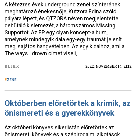
A kétezres évek underground zenei színterének
meghatározó énekesnője, Kutzora Edina szóló
pályára lépett, és QTZORA néven megjelentette
debütáló kislemezét, a háromszámos Missing
Supportot. Az EP egy olyan koncept-album,
amelynek mindegyik dala egy-egy traumát jelenít
meg, sajátos hangvételben. Az egyik dalhoz, ami a
The ways I drown címet viseli,
BLIKK
2022. NOVEMBER 14. 21:12
ZENE
Októberben előretörtek a krimik, az
önismereti és a gyerekkönyvek
Az októberi könyves sikerlistán előretörtek az
önismereti könyvek és a szépirodalmi alkotások,