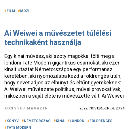
FILM
MOZI
Ai Weiwei a művészetet túlélési
technikaként használja
Egy kínai művész, aki szotyimagokkal tölti meg a
londoni Tate Modern gigantikus csarnokát, aki ezer
kínait utaztat Németországba egy performansz
keretében, aki nyomozásba kezd a földrengés után,
hogy nevet adjon az elhunyt és eltűnt gyerekeknek:
Ai Weiwei művészete politikus, művei provokatívak,
miközben a saját élete is művészetté vált. Ai Weiwei
KÖNYVES MAGAZIN
2022. NOVEMBER 14. 20:24
KÖNYV
NÉMETORSZÁG
KÍNA
LONDON
FÖLDRENGÉS
TATE MODERN