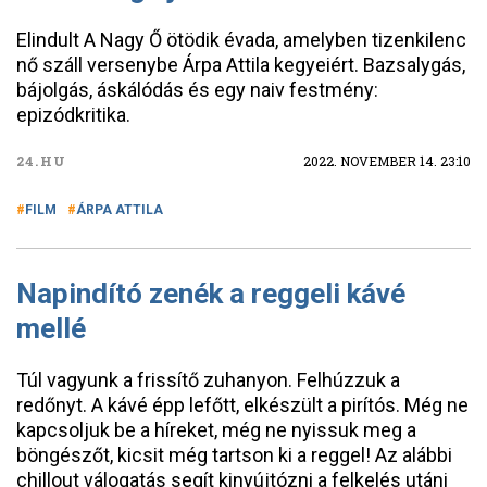
Elindult A Nagy Ő ötödik évada, amelyben tizenkilenc
nő száll versenybe Árpa Attila kegyeiért. Bazsalygás,
bájolgás, áskálódás és egy naiv festmény:
epizódkritika.
24.HU
2022. NOVEMBER 14. 23:10
FILM
ÁRPA ATTILA
Napindító zenék a reggeli kávé
mellé
Túl vagyunk a frissítő zuhanyon. Felhúzzuk a
redőnyt. A kávé épp lefőtt, elkészült a pirítós. Még ne
kapcsoljuk be a híreket, még ne nyissuk meg a
böngészőt, kicsit még tartson ki a reggel! Az alábbi
chillout válogatás segít kinyújtózni a felkelés utáni