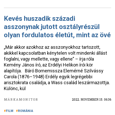
Kevés huszadik századi
asszonynak jutott osztályrészül
olyan fordulatos életút, mint az övé
„Már akkor azokhoz az asszonyokhoz tartozott,
akikkel kapcsolatban kénytelen volt mindenki állást
foglalni, vagy mellette, vagy ellene” – írja róla
Kemény János író, az Erdélyi Helikon írói kör
alapítója. Báró Bornemissza Elemérné Szilvássy
Carola (1876–1948) Erdély egyik legrégebbi
arisztokrata családja, a Wass család leszármazottja.
Különc, kül
MÁRKAMONITOR
2022. NOVEMBER 15. 06:36
FILM
ROMÁNIA