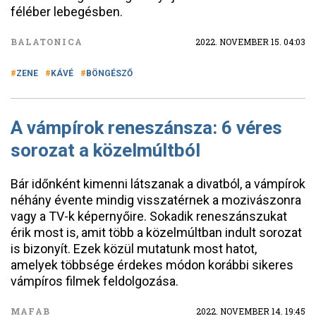
féléber lebegésben.
BALATONICA
2022. NOVEMBER 15. 04:03
ZENE
KÁVÉ
BÖNGÉSZŐ
A vámpírok reneszánsza: 6 véres
sorozat a közelmúltból
Bár időnként kimenni látszanak a divatból, a vámpírok
néhány évente mindig visszatérnek a mozivászonra
vagy a TV-k képernyőire. Sokadik reneszánszukat
érik most is, amit több a közelmúltban indult sorozat
is bizonyít. Ezek közül mutatunk most hatot,
amelyek többsége érdekes módon korábbi sikeres
vámpíros filmek feldolgozása.
MAFAB
2022. NOVEMBER 14. 19:45