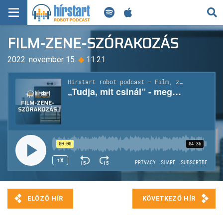
KERESÉS
FILM-ZENE-SZÓRAKOZÁS
KEZDŐLAP
2022. november 15.
◆
11:21
FRISS HÍREK
TECH HÍREK
FILM-ZENE-SZÓRAKOZÁS
PLAYLIST
MI AZ A ROBOT PODCAST?