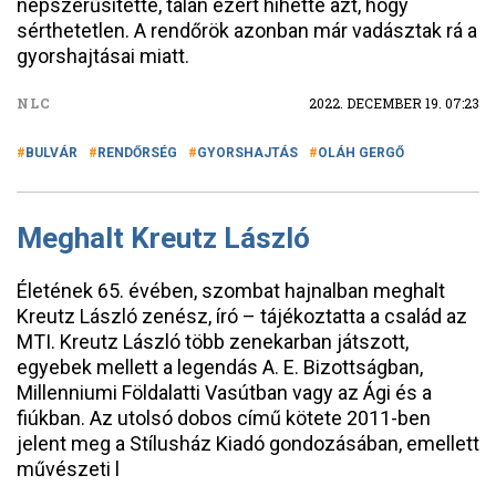
népszerűsítette, talán ezért hihette azt, hogy
sérthetetlen. A rendőrök azonban már vadásztak rá a
gyorshajtásai miatt.
NLC
2022. DECEMBER 19. 07:23
BULVÁR
RENDŐRSÉG
GYORSHAJTÁS
OLÁH GERGŐ
Meghalt Kreutz László
Életének 65. évében, szombat hajnalban meghalt
Kreutz László zenész, író – tájékoztatta a család az
MTI. Kreutz László több zenekarban játszott,
egyebek mellett a legendás A. E. Bizottságban,
Millenniumi Földalatti Vasútban vagy az Ági és a
fiúkban. Az utolsó dobos című kötete 2011-ben
jelent meg a Stílusház Kiadó gondozásában, emellett
művészeti l