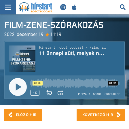
KERESÉS
FILM-ZENE-SZÓRAKOZÁS
KEZDŐLAP
2022. december 19.
◆
11:19
FRISS HÍREK
TECH HÍREK
FILM-ZENE-SZÓRAKOZÁS
PLAYLIST
MI AZ A ROBOT PODCAST?