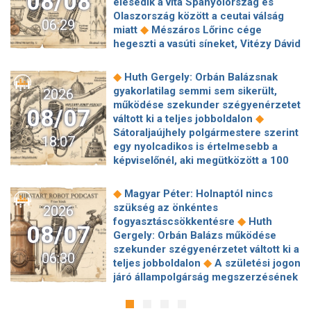
08/08
élesedik a vita Spanyolország és
Olaszország között a ceutai válság
06:29
◆
miatt
Mészáros Lőrinc cége
hegeszti a vasúti síneket, Vitézy Dávid
◆
elmagyarázta, miért
Jogi lépéseket
tesz a Bosnyák téri irodakomplexum
◆
Huth Gergely: Orbán Balázsnak
beruházója, ha az állam felmondja a
gyakorlatilag semmi sem sikerült,
2026
◆
szerződésüket
Megérkezett
működése szekunder szégyenérzetet
08/07
Magyar Péter bejelentése: így költik
◆
váltott ki a teljes jobboldalon
el a 6 ezer milliárd forintnyi uniós
Sátoraljaújhely polgármestere szerint
18:07
◆
pénzt
Megbénult az ivóvíztárolók
egy nyolcadikos is értelmesebb a
töltése Ózdon – de máshol is komoly
képviselőnél, aki megütközött a 100
◆
nehézségek adódtak
Sűrített
◆
milliós parkolón
Az amerikai
járatokkal készül a MÁV a Szigetre,
hírszerzés szerint Putyin pár éven
◆
Magyar Péter: Holnaptól nincs
◆
éjszaka is könnyebb lesz hazajutni
belül megtámadhat egy NATO-
szükség az önkéntes
2026
Megszólal Filep Dávid, Magyar Péter
◆
tagállamot
Vitézy Dávid
◆
fogyasztáscsökkentésre
Huth
feljelentője: "Ez valóban büntetőügy!"
08/07
elmagyarázta, miért Mészárosék
Gergely: Orbán Balázs működése
◆
Megszólalt a szomjazó gólyát itató
cége nyerte a közbeszerzést
szekunder szégyenérzetet váltott ki a
◆
közutas
24 év korkülönbség, 24.
06:30
◆
sínhegesztésre
Nagy cégek
◆
teljes jobboldalon
A születési jogon
évforduló: Hegyi Barbara és Zorán
segítségét kéri Szolnok
járó állampolgárság megszerzésének
ritka szerelmes fotójáért odavannak a
polgármestere a 400 kirúgott
korlátozásáról írt alá rendeletet
◆
követőik
Pénzbírságot és
◆
kerékpárgyári munkás miatt
Nagy a
◆
Donald Trump
„Kevésen múlt a
felfüggesztett szektorbezárást kapott