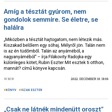
Amíg a tésztát gyúrom, nem
gondolok semmire. Se életre, se
halálra
„Miközben a tésztát hajtogatom, nem létezik más.
Kiszakad belőlem egy sóhaj. Mélyről jön. Talán nem
is az én tüdőmből. Talán az anyáméból, a
nagyanyáméból” – írja Filákovity Radojka egy
különleges kötet, Rubin Eszter Mit esztek ti otthon,
mannát? című könyve kapcsán.
WMN
2022. DECEMBER 18. 18:06
KÖNYV
ISZAK ESZTER
„Csak ne látnék mindenütt oroszt”