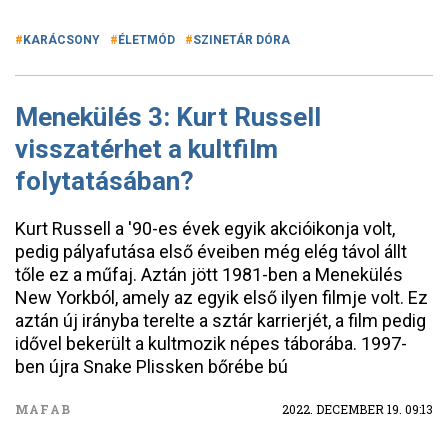
KARÁCSONY
ÉLETMÓD
SZINETÁR DÓRA
Menekülés 3: Kurt Russell
visszatérhet a kultfilm
folytatásában?
Kurt Russell a '90-es évek egyik akcióikonja volt,
pedig pályafutása első éveiben még elég távol állt
tőle ez a műfaj. Aztán jött 1981-ben a Menekülés
New Yorkból, amely az egyik első ilyen filmje volt. Ez
aztán új irányba terelte a sztár karrierjét, a film pedig
idővel bekerült a kultmozik népes táborába. 1997-
ben újra Snake Plissken bőrébe bú
MAFAB
2022. DECEMBER 19. 09:13