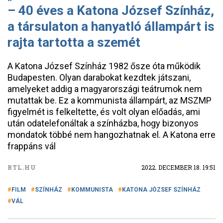
– 40 éves a Katona József Színház,
a társulaton a hanyatló állampárt is
rajta tartotta a szemét
A Katona József Színház 1982 ősze óta működik
Budapesten. Olyan darabokat kezdtek játszani,
amelyeket addig a magyarországi teátrumok nem
mutattak be. Ez a kommunista állampárt, az MSZMP
figyelmét is felkeltette, és volt olyan előadás, ami
után odatelefonáltak a színházba, hogy bizonyos
mondatok többé nem hangozhatnak el. A Katona erre
frappáns vál
RTL.HU
2022. DECEMBER 18. 19:51
FILM
SZÍNHÁZ
KOMMUNISTA
KATONA JÓZSEF SZÍNHÁZ
VÁL