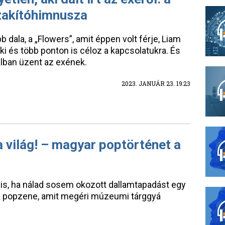
szakítóhimnusza
 dala, a „Flowers”, amit éppen volt férje, Liam
 és több ponton is céloz a kapcsolatukra. És
alban üzent az exének.
2023. JANUÁR 23. 19:23
a világ! – magyar poptörténet a
kor is, ha nálad sosem okozott dallamtapadást egy
at a popzene, amit megéri múzeumi tárggyá