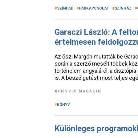
SZÍNPAD
PÁRKAPCSOLAT
SZÍNHÁZ
Garaczi László: A felto
értelmesen feldolgozz
Az őszi Margón mutatták be Garac
során a szerző mesélt többek közöt
történelem angyaláról, a disztópia 
is. A beszélgetést most teljes e
KÖNYVES MAGAZIN
KÖNYV
Különleges programokkal