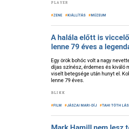
PLAYER
ZENE
KIÁLLÍTÁS
MÚZEUM
A halála előtt is vicce
lenne 79 éves a legen
Egy örök bohóc volt a nagy nevette
díjas színész, érdemes és kivál
viselt betegsége után hunyt el. Ko
lenne 79 éves.
BLIKK
FILM
JÁSZAI MARI-DÍJ
TAHI TÓTH LÁ
Mark Hamill nem lesz 