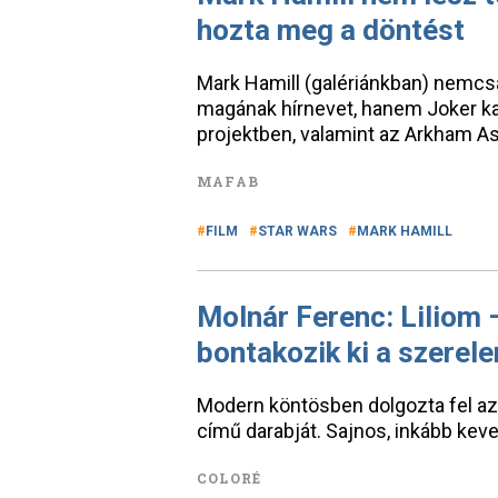
hozta meg a döntést
Mark Hamill (galériánkban) nemc
magának hírnevet, hanem Joker ka
projektben, valamint az Arkham A
MAFAB
FILM
STAR WARS
MARK HAMILL
Molnár Ferenc: Liliom 
bontakozik ki a szerel
Modern köntösben dolgozta fel az
című darabját. Sajnos, inkább keve
COLORÉ