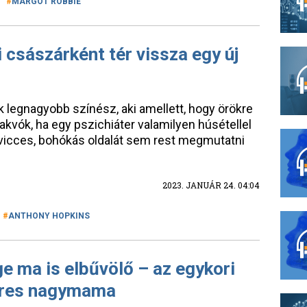
MARGOT ROBBIE
császárként tér vissza egy új
k legnagyobb színész, aki amellett, hogy örökre
akvók, ha egy pszichiáter valamilyen húsétellel
 vicces, bohókás oldalát sem rest megmutatni
2023. JANUÁR 24. 04:04
ANTHONY HOPKINS
e ma is elbűvölő – az egykori
eres nagymama