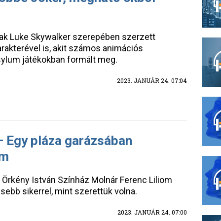
sak Luke Skywalker szerepében szerzett
rakterével is, akit számos animációs
sylum játékokban formált meg.
2023. JANUÁR 24. 07:04
– Egy pláza garázsában
em
 Örkény István Színház Molnár Ferenc Liliom
sebb sikerrel, mint szerettük volna.
2023. JANUÁR 24. 07:00