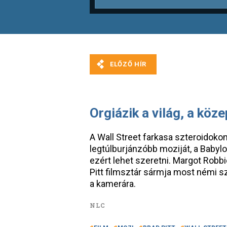
Orgiázik a világ, a kö
A Wall Street farkasa szteroidokon
legtúlburjánzóbb moziját, a Babylo
ezért lehet szeretni. Margot Robbi
Pitt filmsztár sármja most némi s
a kamerára.
NLC