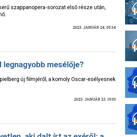
kerű szappanopera-sorozat első része után,
nő.
2023. JANUÁR 24. 05:34
od legnagyobb mesélője?
Spielberg új filmjéről, a komoly Oscar-esélyesnek
2023. JANUÁR 23. 19:00
tlen, aki dalt írt az exéről: a