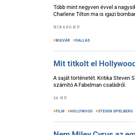
Több mint negyven évvel a nagysi
Charlene Tilton ma is igazi bomba
HIRADO.HU
BULVÁR
DALLAS
Mit titkolt el Hollywo
A saját történetét. Kritika Steven 
számító A Fabelman családról.
24.HU
FILM
HOLLYWOOD
STEVEN SPIELBERG
Nem Miley Cyrus az egye