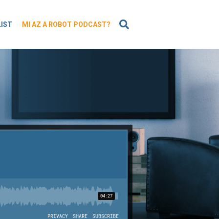
KERESÉS
LIST
MI AZ A ROBOT PODCAST?