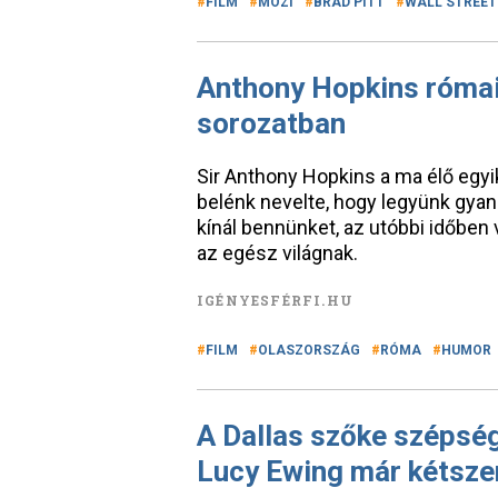
FILM
MOZI
BRAD PITT
WALL STREET
Anthony Hopkins római 
sorozatban
Sir Anthony Hopkins a ma élő egyi
belénk nevelte, hogy legyünk gyan
kínál bennünket, az utóbbi időben
az egész világnak.
IGÉNYESFÉRFI.HU
FILM
OLASZORSZÁG
RÓMA
HUMOR
A Dallas szőke szépség
Lucy Ewing már kétsz