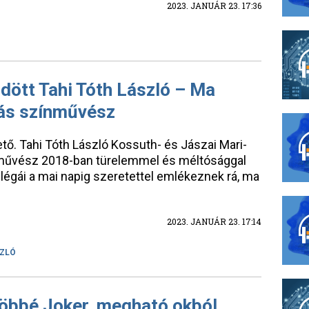
2023. JANUÁR 23. 17:36
lődött Tahi Tóth László – Ma
dás színművész
tő. Tahi Tóth László Kossuth- és Jászai Mari-
ó művész 2018-ban türelemmel és méltósággal
llégái a mai napig szeretettel emlékeznek rá, ma
2023. JANUÁR 23. 17:14
SZLÓ
többé Joker, megható okból