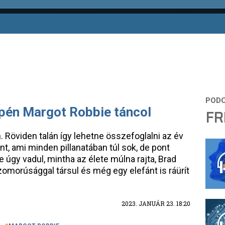
zepén Margot Robbie táncol
FR
. Röviden talán így lehetne összefoglalni az év
nt, ami minden pillanatában túl sok, de pont
e úgy vadul, mintha az élete múlna rajta, Brad
zomorúsággal társul és még egy elefánt is ráürít
2023. JANUÁR 23. 18:20