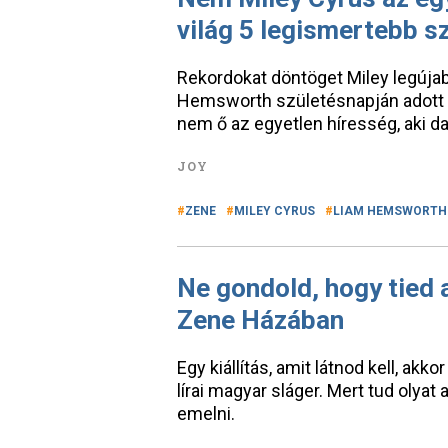
világ 5 legismertebb 
Rekordokat döntöget Miley legújabb
Hemsworth születésnapján adott ki
nem ő az egyetlen híresség, aki d
JOY
ZENE
MILEY CYRUS
LIAM HEMSWORTH
Ne gondold, hogy tied 
Zene Házában
Egy kiállítás, amit látnod kell, ak
lírai magyar sláger. Mert tud oly
emelni.