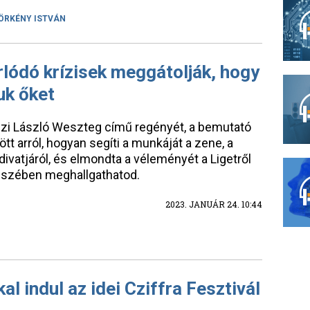
ÖRKÉNY ISTVÁN
rlódó krízisek meggátolják, hogy
uk őket
zi László Weszteg című regényét, a bemutató
t arról, hogyan segíti a munkáját a zene, a
divatjáról, és elmondta a véleményét a Ligetről
gészében meghallgathatod.
2023. JANUÁR 24. 10:44
 indul az idei Cziffra Fesztivál