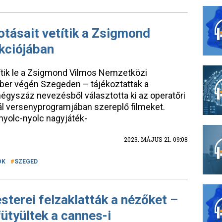
tásait vetítik a Zsigmond
ekciójában
títik le a Zsigmond Vilmos Nemzetközi
óber végén Szegeden – tájékoztattak a
égyszáz nevezésből választotta ki az operatőri
l versenyprogramjában szereplő filmeket.
 nyolc-nyolc nagyjáték-
2023. MÁJUS 21. 09:08
OK
SZEGED
terei felzaklatták a nézőket –
fütyültek a cannes-i