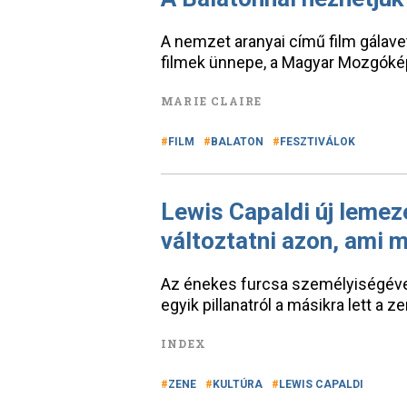
A nemzet aranyai című film gálavet
filmek ünnepe, a Magyar Mozgókép
MARIE CLAIRE
FILM
BALATON
FESZTIVÁLOK
Lewis Capaldi új lemeze
változtatni azon, ami 
Az énekes furcsa személyiségével
egyik pillanatról a másikra lett a 
INDEX
ZENE
KULTÚRA
LEWIS CAPALDI