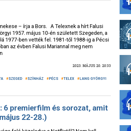
nekese – írja a Bors. A Telexnek a hírt Falusi
örgyi 1957. május 10-én született Szegeden, a
á 1977-ben vették fel. 1981-től 1988-ig a Pécsi
abban az évben Falusi Mariannal meg nem
sn
2023. MÁJUS 20. 20:33
YA
SZEGED
SZÍNHÁZ
PÉCS
TELEX
LANG GYÖRGYI
: 6 premierfilm és sorozat, amit
(május 22-28.)