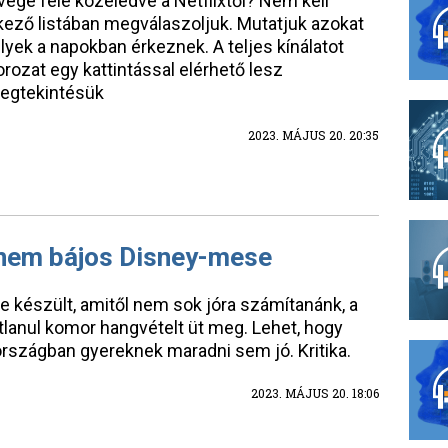
ége felé közeledve a Netflixtől? Nem kell
kező listában megválaszoljuk. Mutatjuk azokat
elyek a napokban érkeznek. A teljes kínálatot
orozat egy kattintással elérhető lesz
egtekintésük
2023. MÁJUS 20. 20:35
 nem bájos Disney-mese
 készült, amitől nem sok jóra számítanánk, a
lanul komor hangvételt üt meg. Lehet, hogy
rszágban gyereknek maradni sem jó. Kritika.
2023. MÁJUS 20. 18:06