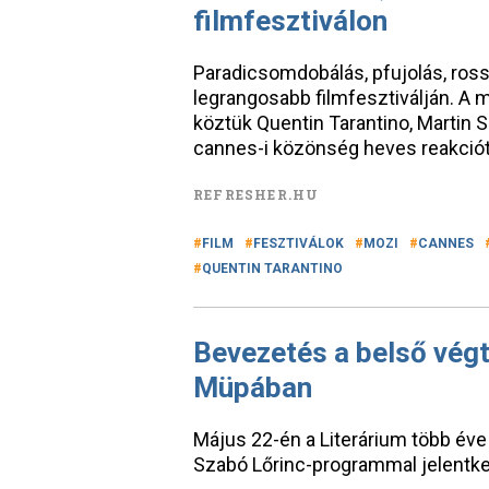
filmfesztiválon
Paradicsomdobálás, pfujolás, rossz
legrangosabb filmfesztiválján. A
köztük Quentin Tarantino, Martin
cannes-i közönség heves reakciót
REFRESHER.HU
FILM
FESZTIVÁLOK
MOZI
CANNES
QUENTIN TARANTINO
Bevezetés a belső végt
Müpában
Május 22-én a Literárium több év
Szabó Lőrinc-programmal jelentke