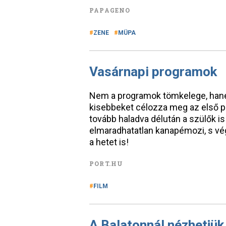
PAPAGENO
ZENE
MÜPA
Vasárnapi programok
Nem a programok tömkelege, hane
kisebbeket célozza meg az első p
tovább haladva délután a szülők i
elmaradhatatlan kanapémozi, s végü
a hetet is!
PORT.HU
FILM
A Balatonnál nézhetjük