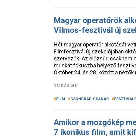
Magyar operatőrök alko
Vilmos-fesztivál új sz
Hét magyar operatőr alkotását ve
Filmfesztivál új szekciójában okt
szervezők. Az előzsűri csaknem n
munkát fókuszba helyező fesztivá
Október 24. és 28. között a nézők
TUDÁS.HU
FILM
CSONGRÁD-CSANÁD
FESZTIVÁL
Amikor a mozgókép mes
7 ikonikus film, amit ki