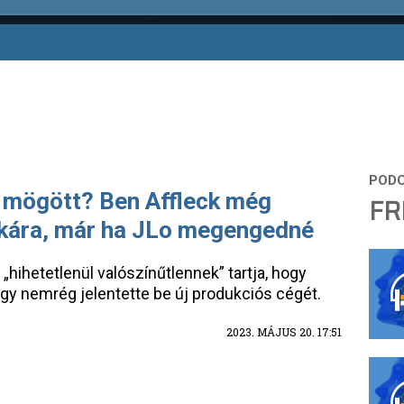
 mögött? Ben Affleck még
FR
kára, már ha JLo megengedné
hihetetlenül valószínűtlennek” tartja, hogy
ogy nemrég jelentette be új produkciós cégét.
2023. MÁJUS 20. 17:51