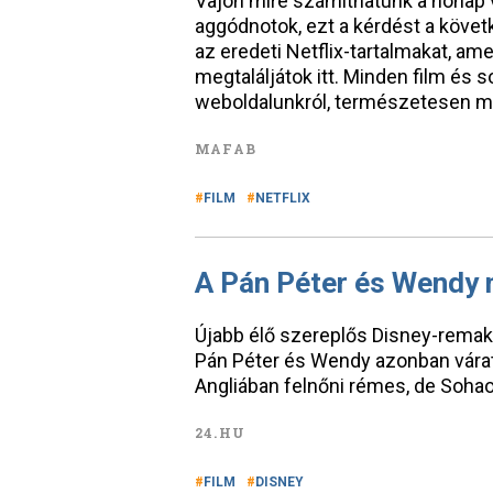
Vajon mire számithatunk a hónap v
aggódnotok, ezt a kérdést a követ
az eredeti Netflix-tartalmakat, am
megtaláljátok itt. Minden film és s
weboldalunkról, természetesen m
MAFAB
FILM
NETFLIX
A Pán Péter és Wendy
Újabb élő szereplős Disney-remake
Pán Péter és Wendy azonban várat
Angliában felnőni rémes, de Sohao
24.HU
FILM
DISNEY