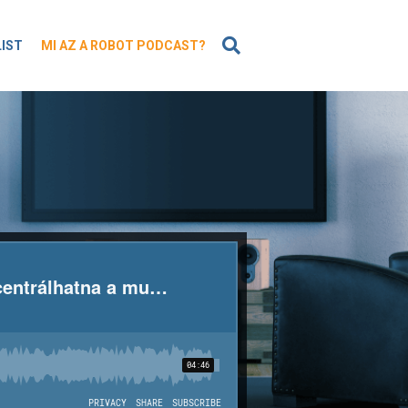
KERESÉS
LIST
MI AZ A ROBOT PODCAST?