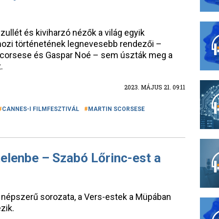
ullét és kiviharzó nézők a világ egyik
 mozi történetének legnevesebb rendezői –
 Scorsese és Gaspar Noé – sem úszták meg a
.
2023. MÁJUS 21. 09:11
CANNES-I FILMFESZTIVÁL
MARTIN SCORSESE
elenbe – Szabó Lőrinc-est a
e népszerű sorozata, a Vers-estek a Müpában
zik.