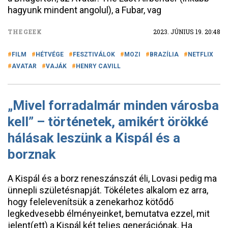
hagyunk mindent angolul), a Fubar, vag
THEGEEK
2023. JÚNIUS 19. 20:48
FILM
HÉTVÉGE
FESZTIVÁLOK
MOZI
BRAZÍLIA
NETFLIX
AVATAR
VAJÁK
HENRY CAVILL
„Mivel forradalmár minden városba
kell” – történetek, amikért örökké
hálásak leszünk a Kispál és a
borznak
A Kispál és a borz reneszánszát éli, Lovasi pedig ma
ünnepli születésnapját. Tökéletes alkalom ez arra,
hogy felelevenítsük a zenekarhoz kötődő
legkedvesebb élményeinket, bemutatva ezzel, mit
jelent(ett) a Kispál két teljes generációnak. Ha