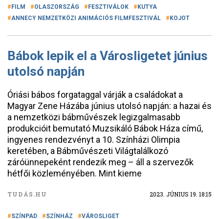
FILM
OLASZORSZÁG
FESZTIVÁLOK
KUTYA
ANNECY NEMZETKÖZI ANIMÁCIÓS FILMFESZTIVÁL
KOJOT
Bábok lepik el a Városligetet június
utolsó napján
Óriási bábos forgataggal várják a családokat a
Magyar Zene Házába június utolsó napján: a hazai és
a nemzetközi bábművészek legizgalmasabb
produkcióit bemutató Muzsikáló Bábok Háza című,
ingyenes rendezvényt a 10. Színházi Olimpia
keretében, a Bábművészeti Világtalálkozó
záróünnepeként rendezik meg – áll a szervezők
hétfői közleményében. Mint kieme
TUDÁS.HU
2023. JÚNIUS 19. 18:15
SZÍNPAD
SZÍNHÁZ
VÁROSLIGET