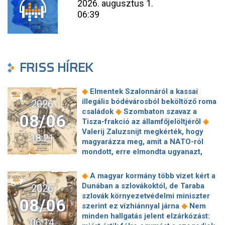
2026. augusztus 1.
06:39
FRISS HÍREK
◆
Elmentek Szalonnáról a kassai
illegális bódévárosból beköltöző roma
2026
◆
családok
Szombaton szavaz a
08/06
◆
Tisza-frakció az államfőjelöltjéről
Valerij Zaluzsnijt megkérték, hogy
18:21
magyarázza meg, amit a NATO-ról
mondott, erre elmondta ugyanazt,
◆
csak még erősebben
800 millióért
kötött szerződéseket a HM cége a
◆
A magyar kormány több vizet kért a
Lounge Eventtel, a miniszter
Dunában a szlovákoktól, de Taraba
2026
◆
feljelentést tett
Orbán Anita
szlovák környezetvédelmi miniszter
08/06
megkérte a szlovák kormányt, hogy
◆
szerint ez vízhiánnyal járna
Nem
◆
segítse a magyar vízellátást
Forró
minden hallgatás jelent elzárkózást:
06:14
augusztus: gátja lehet az uniós