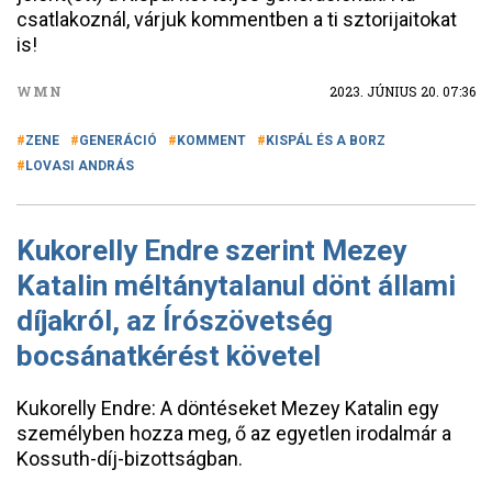
csatlakoznál, várjuk kommentben a ti sztorijaitokat
is!
WMN
2023. JÚNIUS 20. 07:36
ZENE
GENERÁCIÓ
KOMMENT
KISPÁL ÉS A BORZ
LOVASI ANDRÁS
Kukorelly Endre szerint Mezey
Katalin méltánytalanul dönt állami
díjakról, az Írószövetség
bocsánatkérést követel
Kukorelly Endre: A döntéseket Mezey Katalin egy
személyben hozza meg, ő az egyetlen irodalmár a
Kossuth-díj-bizottságban.