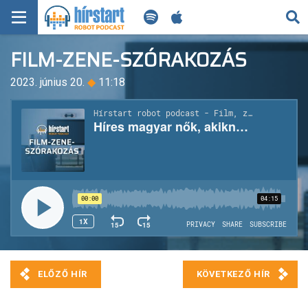
KERESÉS
FILM-ZENE-SZÓRAKOZÁS
KEZDŐLAP
2023. június 20.
◆
11:18
FRISS HÍREK
TECH HÍREK
FILM-ZENE-SZÓRAKOZÁS
PLAYLIST
MI AZ A ROBOT PODCAST?