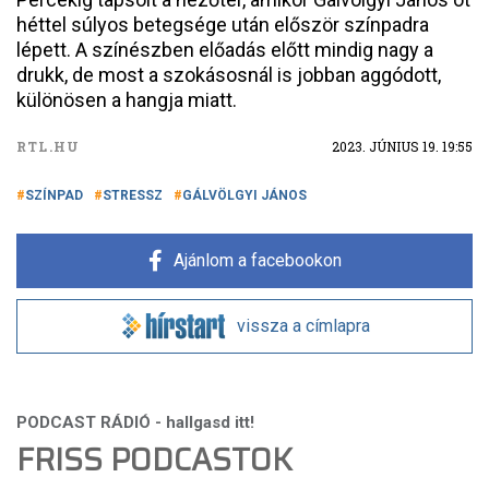
héttel súlyos betegsége után először színpadra
lépett. A színészben előadás előtt mindig nagy a
drukk, de most a szokásosnál is jobban aggódott,
különösen a hangja miatt.
RTL.HU
2023. JÚNIUS 19. 19:55
SZÍNPAD
STRESSZ
GÁLVÖLGYI JÁNOS
Ajánlom a facebookon
vissza a címlapra
FRISS PODCASTOK