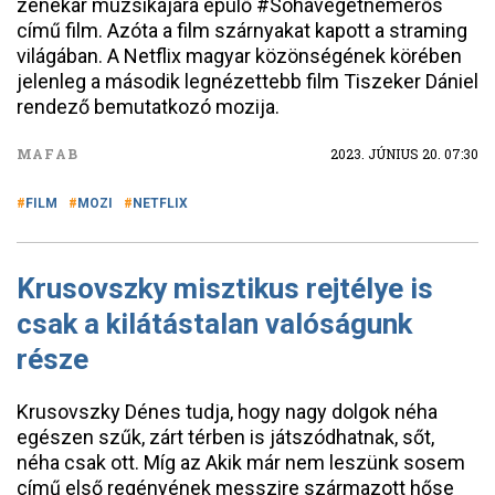
zenekar muzsikájára épülő #Sohavégetnemérős
című film. Azóta a film szárnyakat kapott a straming
világában. A Netflix magyar közönségének körében
jelenleg a második legnézettebb film Tiszeker Dániel
rendező bemutatkozó mozija.
MAFAB
2023. JÚNIUS 20. 07:30
FILM
MOZI
NETFLIX
Krusovszky misztikus rejtélye is
csak a kilátástalan valóságunk
része
Krusovszky Dénes tudja, hogy nagy dolgok néha
egészen szűk, zárt térben is játszódhatnak, sőt,
néha csak ott. Míg az Akik már nem leszünk sosem
című első regényének messzire származott hőse