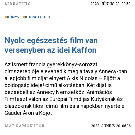
LIBRARIUS
2023. JÚNIUS 20. 09:59
KÖNYV
KOSSUTH-DÍJ
Nyolc egészestés film van
versenyben az idei Kaffon
Az ismert francia gyerekkönyv-sorozat
címszereplője elevenedik meg a tavaly Annecy-ban
a legjobb film díját elnyert A kis Nicolas – Eljött a
boldogság ideje! című alkotásban. Két díjat is
bezsebelt az Annecy Nemzetközi Animációs
Filmfesztiválon az Európai Filmdíjas Kutyáknak és
olaszoknak tilos! című film és a napokban nyerte el
Gauder Áron a Kojot
MÁRKAMONITOR
2023. JÚNIUS 20. 06:06