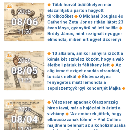
◆
hőhullámokat
Egészen különös
◆
románok a folyam vízhozamát
◆
Több horvát üdülőhelyen már
◆
látványt nyújt Nagymarosnál a Duna
Államkincstár-támadás: Örülhetünk,
elszállítják a parton hagyott
2026
Kiderült, mi van a robotmobil testében
hogy nem történik hasonló minden
◆
törölközőket
Ő Michael Douglas és
◆
Sötétbe burkolóznak a Media Markt
08/06
◆
nap
Elképesztő növekedést
Catherine Zeta-Jones ritkán látott 23
◆
áruházak
Energiatakarékos
villantott a SpaceX, mégis megijedtek
◆
éves lánya, gyönyörű nő lett belőle
működésre állt át a Debreceni
11:50
a befektetők
Bródy János, mint rezignált nyugger
Közlekedési Zrt. az energiaválság
elmondta, miben ért egyet Szörényi
◆
miatt
Nagyon súlyos lehet az
◆
Leventével
6 szigorú szabály, amit
államkincstárt ért kibertámadás, a
minden pasinak be kell tartania, aki
közzétett képek alapján a támadó
◆
10 alkalom, amikor annyira izzott a
◆
Jennifer Lopezzel akar randizni
Így
gyakorlatilag ahhoz férhetett hozzá,
kémia két színész között, hogy a való
2026
él Krug Emília, egy kis faluban talált
◆
amihez akart
Az Alibaba bedobta
◆
életbeli párjuk is féltékeny lett
Az
08/05
◆
menedékre
3 csillagjegynek
◆
az AI-atombombát
Életbe lépett az
alig ismert sziget csodás stranddal,
◆
fordulatot ígér a hét második fele
EU-s AI-törvény új szakasza:
◆
turisták nélkül
Életveszélyes
11:22
Legértékesebb magyar celebek 2026:
veszélyben lehetnek a felkészületlen
fenyegetés miatt lemondta a
Majka és Sebestyén Balázs mellé új
HR-osztályok
◆
sepsiszentgyörgyi koncertjét Majka
◆
sztár lépett a dobogóra
Kórházba
5 görög mítosz az Odüsszeiából, ami
került Perez Hilton, egy élő adás után
◆
a valóságban teljesen másképp volt
◆
Vészesen apadnak Olaszország
a saját aggódó rajongói értesítették a
Meghan Markle születésnapi fotói
híres tavai, már a hajózást is érinti a
2026
◆
rendőrséget
Majdnem
láttán mindenkiben ugyanaz a kérdés
◆
vízhiány
"Az emberek jöttek, hogy
megszerezte a Romanovok örökségét
08/04
◆
merül fel
Egy ausztrál férfi lett a
elbúcsúzzanak tőlem" – Phil Collins
◆
az ál-Anasztázia
Rekordszámú
◆
világ leghangosabb embere
Ariana
majdnem belehalt az alkoholizmusába
nevezés érkezett a 33.
11:20
Grande nem a negatív kommentek