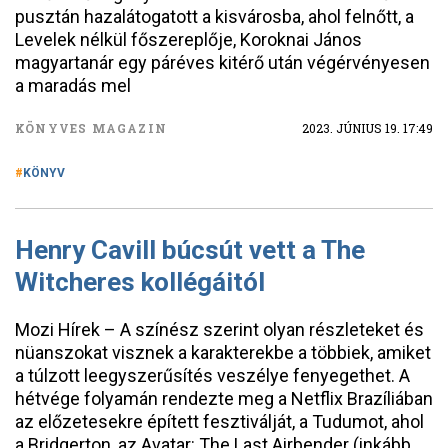
pusztán hazalátogatott a kisvárosba, ahol felnőtt, a
Levelek nélkül főszereplője, Koroknai János
magyartanár egy páréves kitérő után végérvényesen
a maradás mel
KÖNYVES MAGAZIN
2023. JÚNIUS 19. 17:49
KÖNYV
Henry Cavill búcsút vett a The
Witcheres kollégáitól
Mozi Hírek – A színész szerint olyan részleteket és
nüanszokat visznek a karakterekbe a többiek, amiket
a túlzott leegyszerűsítés veszélye fenyegethet. A
hétvége folyamán rendezte meg a Netflix Brazíliában
az előzetesekre épített fesztiválját, a Tudumot, ahol
a Bridgerton, az Avatar: The Last Airbender (inkább