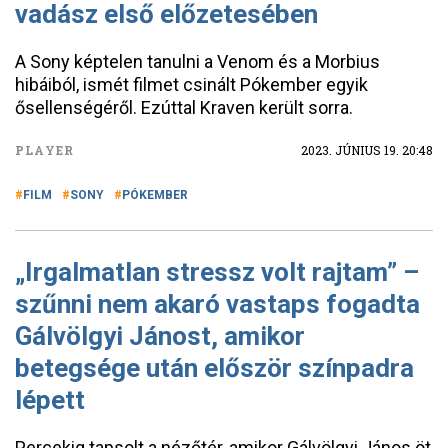
vadász első előzetesében
A Sony képtelen tanulni a Venom és a Morbius
hibáiból, ismét filmet csinált Pókember egyik
ősellenségéről. Ezúttal Kraven került sorra.
PLAYER
2023. JÚNIUS 19. 20:48
FILM
SONY
PÓKEMBER
„Irgalmatlan stressz volt rajtam” –
szűnni nem akaró vastaps fogadta
Gálvölgyi Jánost, amikor
betegsége után először színpadra
lépett
Percekig tapsolt a nézőtér, amikor Gálvölgyi János öt