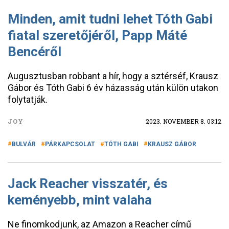
Minden, amit tudni lehet Tóth Gabi
fiatal szeretőjéről, Papp Máté
Bencéről
Augusztusban robbant a hír, hogy a sztérséf, Krausz
Gábor és Tóth Gabi 6 év házasság után külön utakon
folytatják.
JOY
2023. NOVEMBER 8. 03:12
BULVÁR
PÁRKAPCSOLAT
TÓTH GABI
KRAUSZ GÁBOR
Jack Reacher visszatér, és
keményebb, mint valaha
Ne finomkodjunk, az Amazon a Reacher című