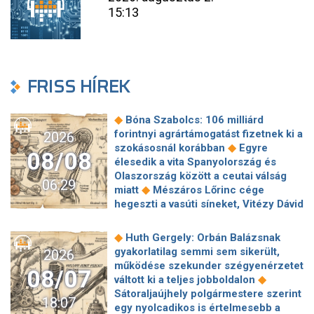
15:13
FRISS HÍREK
◆
Bóna Szabolcs: 106 milliárd
forintnyi agrártámogatást fizetnek ki a
2026
◆
szokásosnál korábban
Egyre
08/08
élesedik a vita Spanyolország és
Olaszország között a ceutai válság
06:29
◆
miatt
Mészáros Lőrinc cége
hegeszti a vasúti síneket, Vitézy Dávid
◆
elmagyarázta, miért
Jogi lépéseket
tesz a Bosnyák téri irodakomplexum
◆
Huth Gergely: Orbán Balázsnak
beruházója, ha az állam felmondja a
gyakorlatilag semmi sem sikerült,
2026
◆
szerződésüket
Megérkezett
működése szekunder szégyenérzetet
08/07
Magyar Péter bejelentése: így költik
◆
váltott ki a teljes jobboldalon
el a 6 ezer milliárd forintnyi uniós
Sátoraljaújhely polgármestere szerint
18:07
◆
pénzt
Megbénult az ivóvíztárolók
egy nyolcadikos is értelmesebb a