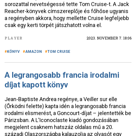
sorozattal nevetségessé tette Tom Cruise-t. A Jack
Reacher-könyvek címszereplője és főhőse ugyanis
a regényben akkora, hogy mellette Cruise legfeljebb
csak egy kerti törpét játszhatott volna el.
PLAYER
2023. NOVEMBER 7. 18:06
KÖNYV
AMAZON
TOM CRUISE
A legrangosabb francia irodalmi
díjat kapott könyv
Jean-Baptiste Andrea regénye, a Veiller sur elle
(Őrködni felette) kapta idén a legrangosabb francia
irodalmi elismerést, a Goncourt-díjat – jelentették be
Párizsban. A L’Iconoclaste kiadó gondozásában
megjelent csaknem hatszáz oldalas mű a 20.
századi Olaszországba kalauzolja az olvasót egy