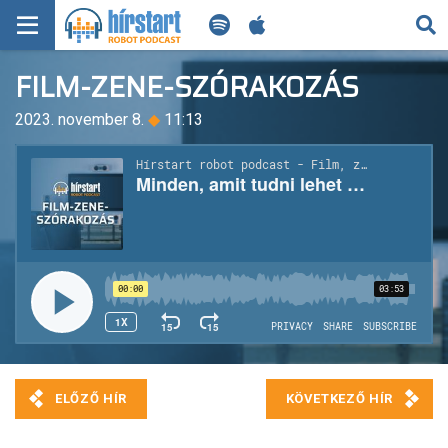
KERESÉS
FILM-ZENE-SZÓRAKOZÁS
KEZDŐLAP
2023. november 8.
◆
11:13
FRISS HÍREK
TECH HÍREK
FILM-ZENE-SZÓRAKOZÁS
PLAYLIST
MI AZ A ROBOT PODCAST?