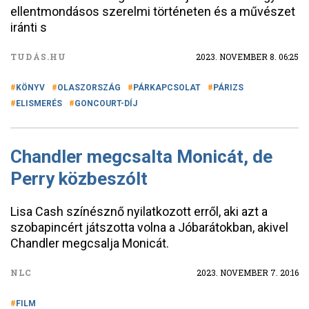
ellentmondásos szerelmi történeten és a művészet
iránti s
TUDÁS.HU
2023. NOVEMBER 8. 06:25
KÖNYV
OLASZORSZÁG
PÁRKAPCSOLAT
PÁRIZS
ELISMERÉS
GONCOURT-DÍJ
Chandler megcsalta Monicát, de
Perry közbeszólt
Lisa Cash színésznő nyilatkozott erről, aki azt a
szobapincért játszotta volna a Jóbarátokban, akivel
Chandler megcsalja Monicát.
NLC
2023. NOVEMBER 7. 20:16
FILM