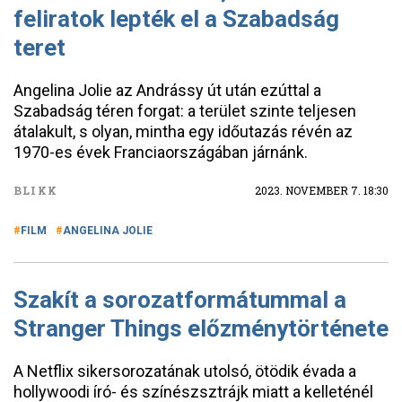
feliratok lepték el a Szabadság
teret
Angelina Jolie az Andrássy út után ezúttal a
Szabadság téren forgat: a terület szinte teljesen
átalakult, s olyan, mintha egy időutazás révén az
1970-es évek Franciaországában járnánk.
BLIKK
2023. NOVEMBER 7. 18:30
FILM
ANGELINA JOLIE
Szakít a sorozatformátummal a
Stranger Things előzménytörténete
A Netflix sikersorozatának utolsó, ötödik évada a
hollywoodi író- és színészsztrájk miatt a kelleténél