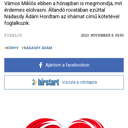
Vámos Miklós ebben a hónapban is megmondja, mit
érdemes elolvasni. Állandó rovatában ezúttal
Nádasdy Ádám Hordtam az irhámat című kötetével
foglalkozik.
FIDELIO
2023. NOVEMBER 8. 09:50
KÖNYV
NÁDASDY ÁDÁM
Ajánlom a facebookon
vissza a címlapra