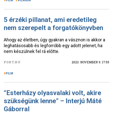
FILM
VILÁGŰR
5 érzéki pillanat, ami eredetileg
nem szerepelt a forgatókönyvben
Ahogy az életben, úgy gyakran a vásznon is akkor a
leghatásosabb és legforróbb egy adott jelenet, ha
nem készülnek fel rá előtte.
PORT.HU
2023. NOVEMBER 9. 17:55
FILM
“Esterházy olyasvalaki volt, akire
szükségünk lenne” – Interjú Máté
Gáborral