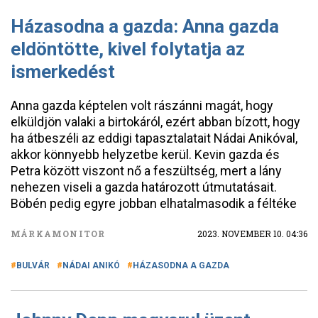
Házasodna a gazda: Anna gazda
eldöntötte, kivel folytatja az
ismerkedést
Anna gazda képtelen volt rászánni magát, hogy
elküldjön valaki a birtokáról, ezért abban bízott, hogy
ha átbeszéli az eddigi tapasztalatait Nádai Anikóval,
akkor könnyebb helyzetbe kerül. Kevin gazda és
Petra között viszont nő a feszültség, mert a lány
nehezen viseli a gazda határozott útmutatásait.
Böbén pedig egyre jobban elhatalmasodik a féltéke
MÁRKAMONITOR
2023. NOVEMBER 10. 04:36
BULVÁR
NÁDAI ANIKÓ
HÁZASODNA A GAZDA