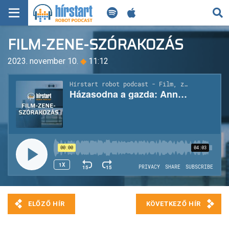
KERESÉS
FILM-ZENE-SZÓRAKOZÁS
KEZDŐLAP
2023. november 10.
◆
11:12
FRISS HÍREK
TECH HÍREK
FILM-ZENE-SZÓRAKOZÁS
PLAYLIST
MI AZ A ROBOT PODCAST?