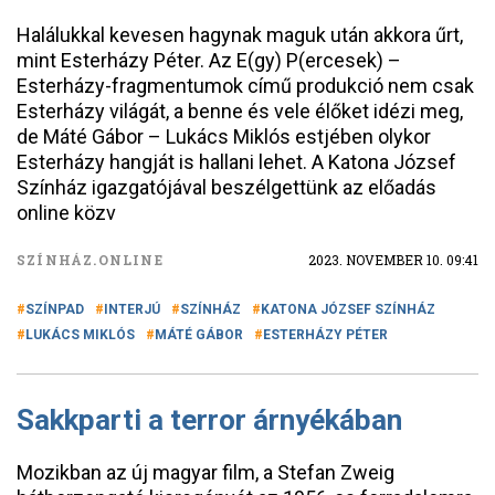
Halálukkal kevesen hagynak maguk után akkora űrt,
mint Esterházy Péter. Az E(gy) P(ercesek) –
Esterházy-fragmentumok című produkció nem csak
Esterházy világát, a benne és vele élőket idézi meg,
de Máté Gábor – Lukács Miklós estjében olykor
Esterházy hangját is hallani lehet. A Katona József
Színház igazgatójával beszélgettünk az előadás
online közv
SZÍNHÁZ.ONLINE
2023. NOVEMBER 10. 09:41
SZÍNPAD
INTERJÚ
SZÍNHÁZ
KATONA JÓZSEF SZÍNHÁZ
LUKÁCS MIKLÓS
MÁTÉ GÁBOR
ESTERHÁZY PÉTER
Sakkparti a terror árnyékában
Mozikban az új magyar film, a Stefan Zweig