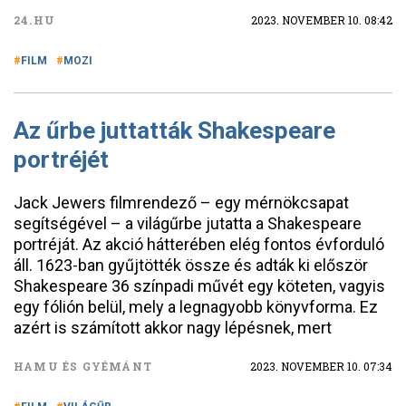
24.HU
2023. NOVEMBER 10. 08:42
FILM
MOZI
Az űrbe juttatták Shakespeare
portréjét
Jack Jewers filmrendező – egy mérnökcsapat
segítségével – a világűrbe jutatta a Shakespeare
portréját. Az akció hátterében elég fontos évforduló
áll. 1623-ban gyűjtötték össze és adták ki először
Shakespeare 36 színpadi művét egy köteten, vagyis
egy fólión belül, mely a legnagyobb könyvforma. Ez
azért is számított akkor nagy lépésnek, mert
HAMU ÉS GYÉMÁNT
2023. NOVEMBER 10. 07:34