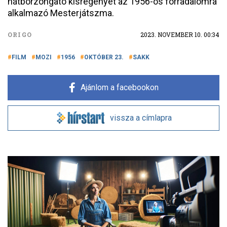
hátborzongató kisregényét az 1956-os forradalomra
alkalmazó Mesterjátszma.
ORIGO
2023. NOVEMBER 10. 00:34
FILM
MOZI
1956
OKTÓBER 23.
SAKK
Ajánlom a facebookon
vissza a címlapra