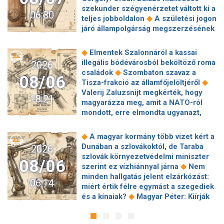
szekunder szégyenérzetet váltott ki a
06:30
◆
teljes jobboldalon
A születési jogon
járó állampolgárság megszerzésének
korlátozásáról írt alá rendeletet
◆
Donald Trump
„Kevésen múlt a
◆
Elmentek Szalonnáról a kassai
katasztrófa” – szintet léphetett az
illegális bódévárosból beköltöző roma
2026
◆
orosz hibrid hadviselés
Bod Péter
◆
családok
Szombaton szavaz a
08/06
Ákos: Vagyonkezelés közérdekből: mi
◆
Tisza-frakció az államfőjelöltjéről
◆
jön a kekvák után?
Térképen, ahogy
Valerij Zaluzsnijt megkérték, hogy
18:21
hajnalban elérte Magyarország
magyarázza meg, amit a NATO-ról
◆
határát a hidegfront
A forintot is
mondott, erre elmondta ugyanazt,
◆
megütheti az aszály
Szombaton
◆
csak még erősebben
800 millióért
szavaz a Tisza-frakció az
kötött szerződéseket a HM cége a
◆
A magyar kormány több vizet kért a
◆
államfőjelöltjéről
Egyre inkább az
Lounge Eventtel, a miniszter
Dunában a szlovákoktól, de Taraba
2026
agglomerációt választják a főváros
◆
feljelentést tett
Orbán Anita
szlovák környezetvédelmi miniszter
helyett, akik százmilliónál többért
08/06
megkérte a szlovák kormányt, hogy
◆
szerint ez vízhiánnyal járna
Nem
◆
vennének lakást
Robbanószereket
◆
segítse a magyar vízellátást
Forró
minden hallgatás jelent elzárkózást:
találtak Budapesten, péntek hajnalban
06:14
augusztus: gátja lehet az uniós
miért értik félre egymást a szegediek
◆
több helyszínt is lezárnak
Calcio:
források hazahozatalának az
◆
és a kínaiak?
Magyar Péter: Kiírják
mintha Michelangelo zsírkrétával
◆
Alkotmánybíróság?
Török Gábor: Ez
az első szélerőművi pályázatokat, a
◆
alkotna
Hazai pályán kell kiharcolni
◆
Magyar Péter vizsgahete
projektekben magyar állami
a továbbjutást: egy harmadik perces
Meglepetés az albérletpiacon, nincs