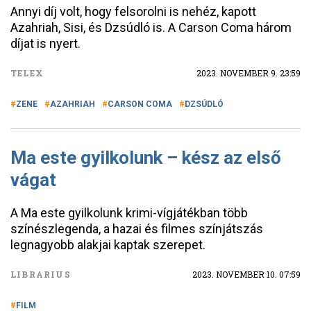
Annyi díj volt, hogy felsorolni is nehéz, kapott
Azahriah, Sisi, és Dzsúdló is. A Carson Coma három
díjat is nyert.
TELEX
2023. NOVEMBER 9. 23:59
ZENE
AZAHRIAH
CARSON COMA
DZSÚDLÓ
Ma este gyilkolunk – kész az első
vágat
A Ma este gyilkolunk krimi-vígjátékban több
színészlegenda, a hazai és filmes színjátszás
legnagyobb alakjai kaptak szerepet.
LIBRARIUS
2023. NOVEMBER 10. 07:59
FILM