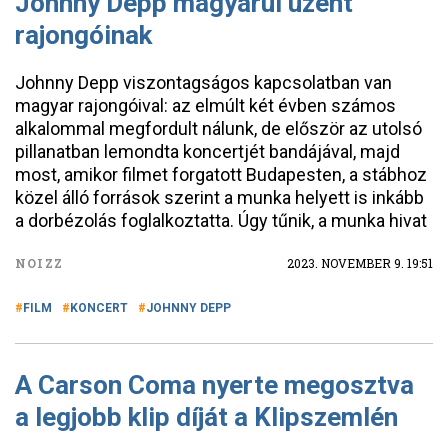
Johnny Depp magyarul üzent
rajongóinak
Johnny Depp viszontagságos kapcsolatban van
magyar rajongóival: az elmúlt két évben számos
alkalommal megfordult nálunk, de először az utolsó
pillanatban lemondta koncertjét bandájával, majd
most, amikor filmet forgatott Budapesten, a stábhoz
közel álló források szerint a munka helyett is inkább
a dorbézolás foglalkoztatta. Úgy tűnik, a munka hivat
NOIZZ
2023. NOVEMBER 9. 19:51
FILM
KONCERT
JOHNNY DEPP
A Carson Coma nyerte megosztva
a legjobb klip díját a Klipszemlén