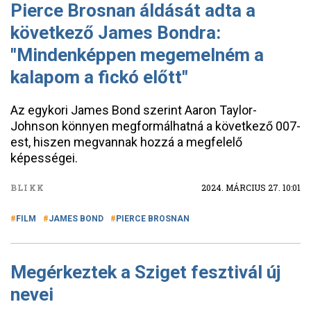
Pierce Brosnan áldását adta a
következő James Bondra:
"Mindenképpen megemelném a
kalapom a fickó előtt"
Az egykori James Bond szerint Aaron Taylor-
Johnson könnyen megformálhatná a következő 007-
est, hiszen megvannak hozzá a megfelelő
képességei.
BLIKK
2024. MÁRCIUS 27. 10:01
FILM
JAMES BOND
PIERCE BROSNAN
Megérkeztek a Sziget fesztivál új
nevei