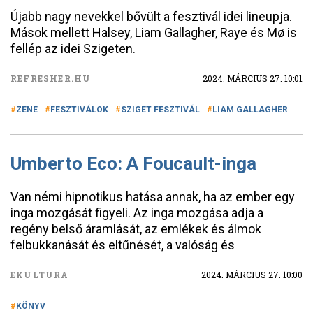
Újabb nagy nevekkel bővült a fesztivál idei lineupja.
Mások mellett Halsey, Liam Gallagher, Raye és Mø is
fellép az idei Szigeten.
REFRESHER.HU
2024. MÁRCIUS 27. 10:01
ZENE
FESZTIVÁLOK
SZIGET FESZTIVÁL
LIAM GALLAGHER
Umberto Eco: A Foucault-inga
Van némi hipnotikus hatása annak, ha az ember egy
inga mozgását figyeli. Az inga mozgása adja a
regény belső áramlását, az emlékek és álmok
felbukkanását és eltűnését, a valóság és
EKULTURA
2024. MÁRCIUS 27. 10:00
KÖNYV