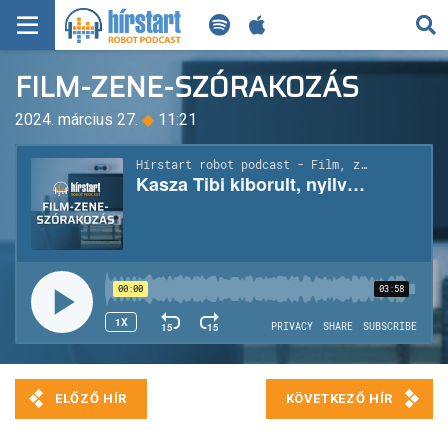
KERESÉS
FILM-ZENE-SZÓRAKOZÁS
KEZDŐLAP
2024. március 27.
◆
11:21
FRISS HÍREK
TECH HÍREK
FILM-ZENE-SZÓRAKOZÁS
PLAYLIST
MI AZ A ROBOT PODCAST?