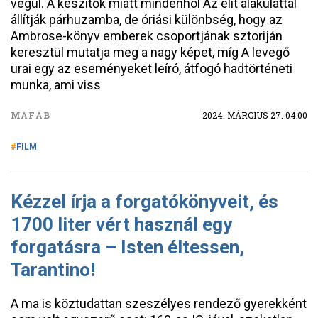
végül. A készítők miatt mindenhol Az elit alakulattal
állítják párhuzamba, de óriási különbség, hogy az
Ambrose-könyv emberek csoportjának sztoriján
keresztül mutatja meg a nagy képet, míg A levegő
urai egy az eseményeket leíró, átfogó hadtörténeti
munka, ami viss
MAFAB
2024. MÁRCIUS 27. 04:00
FILM
Kézzel írja a forgatókönyveit, és
1700 liter vért használ egy
forgatásra – Isten éltessen,
Tarantino!
A ma is köztudattan szeszélyes rendező gyerekként