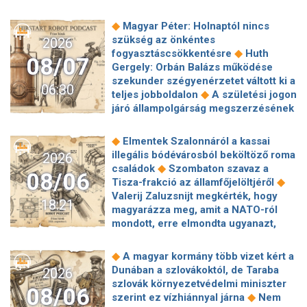
◆
Magyar Péter: Holnaptól nincs
szükség az önkéntes
2026
◆
fogyasztáscsökkentésre
Huth
08/07
Gergely: Orbán Balázs működése
szekunder szégyenérzetet váltott ki a
06:30
◆
teljes jobboldalon
A születési jogon
járó állampolgárság megszerzésének
korlátozásáról írt alá rendeletet
◆
Donald Trump
„Kevésen múlt a
◆
Elmentek Szalonnáról a kassai
katasztrófa” – szintet léphetett az
illegális bódévárosból beköltöző roma
2026
◆
orosz hibrid hadviselés
Bod Péter
◆
családok
Szombaton szavaz a
08/06
Ákos: Vagyonkezelés közérdekből: mi
◆
Tisza-frakció az államfőjelöltjéről
◆
jön a kekvák után?
Térképen, ahogy
Valerij Zaluzsnijt megkérték, hogy
18:21
hajnalban elérte Magyarország
magyarázza meg, amit a NATO-ról
◆
határát a hidegfront
A forintot is
mondott, erre elmondta ugyanazt,
◆
megütheti az aszály
Szombaton
◆
csak még erősebben
800 millióért
szavaz a Tisza-frakció az
kötött szerződéseket a HM cége a
◆
A magyar kormány több vizet kért a
◆
államfőjelöltjéről
Egyre inkább az
Lounge Eventtel, a miniszter
Dunában a szlovákoktól, de Taraba
2026
agglomerációt választják a főváros
◆
feljelentést tett
Orbán Anita
szlovák környezetvédelmi miniszter
helyett, akik százmilliónál többért
08/06
megkérte a szlovák kormányt, hogy
◆
szerint ez vízhiánnyal járna
Nem
◆
vennének lakást
Robbanószereket
◆
segítse a magyar vízellátást
Forró