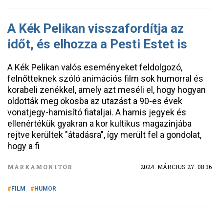
A Kék Pelikan visszafordítja az
időt, és elhozza a Pesti Estet is
A Kék Pelikan valós eseményeket feldolgozó,
felnőtteknek szóló animációs film sok humorral és
korabeli zenékkel, amely azt meséli el, hogy hogyan
oldották meg okosba az utazást a 90-es évek
vonatjegy-hamisító fiataljai. A hamis jegyek és
ellenértékük gyakran a kor kultikus magazinjába
rejtve kerültek "átadásra", így merült fel a gondolat,
hogy a fi
MÁRKAMONITOR
2024. MÁRCIUS 27. 08:36
FILM
HUMOR