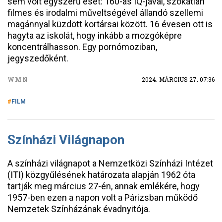
sem volt egyszerű eset: 160-as IQ-jával, szokatlan
filmes és irodalmi műveltségével állandó szellemi
magánnyal küzdött kortársai között. 16 évesen ott is
hagyta az iskolát, hogy inkább a mozgóképre
koncentrálhasson. Egy pornómoziban,
jegyszedőként.
WMN
2024. MÁRCIUS 27. 07:36
FILM
Színházi Világnapon
A színházi világnapot a Nemzetközi Színházi Intézet
(ITI) közgyűlésének határozata alapján 1962 óta
tartják meg március 27-én, annak emlékére, hogy
1957-ben ezen a napon volt a Párizsban működő
Nemzetek Színházának évadnyitója.