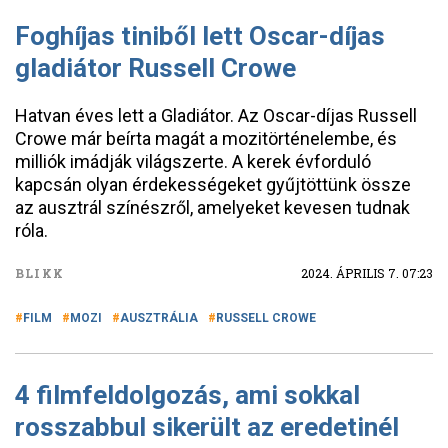
Foghíjas tiniből lett Oscar-díjas
gladiátor Russell Crowe
Hatvan éves lett a Gladiátor. Az Oscar-díjas Russell
Crowe már beírta magát a mozitörténelembe, és
milliók imádják világszerte. A kerek évforduló
kapcsán olyan érdekességeket gyűjtöttünk össze
az ausztrál színészről, amelyeket kevesen tudnak
róla.
BLIKK
2024. ÁPRILIS 7. 07:23
FILM
MOZI
AUSZTRÁLIA
RUSSELL CROWE
4 filmfeldolgozás, ami sokkal
rosszabbul sikerült az eredetinél