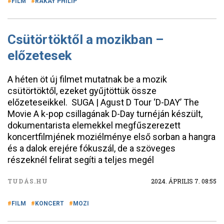
FILM
RÁKAY PHILIP
Csütörtöktől a mozikban –
előzetesek
A héten öt új filmet mutatnak be a mozik
csütörtöktől, ezeket gyűjtöttük össze
előzeteseikkel. SUGA | Agust D Tour ‘D-DAY’ The
Movie A k-pop csillagának D-Day turnéján készült,
dokumentarista elemekkel megfűszerezett
koncertfilmjének moziélménye első sorban a hangra
és a dalok erejére fókuszál, de a szöveges
részeknél felirat segíti a teljes megél
TUDÁS.HU
2024. ÁPRILIS 7. 08:55
FILM
KONCERT
MOZI