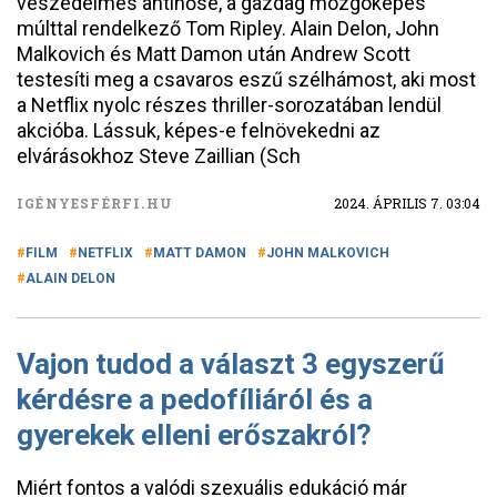
veszedelmes antihőse, a gazdag mozgóképes
múlttal rendelkező Tom Ripley. Alain Delon, John
Malkovich és Matt Damon után Andrew Scott
testesíti meg a csavaros eszű szélhámost, aki most
a Netflix nyolc részes thriller-sorozatában lendül
akcióba. Lássuk, képes-e felnövekedni az
elvárásokhoz Steve Zaillian (Sch
IGÉNYESFÉRFI.HU
2024. ÁPRILIS 7. 03:04
FILM
NETFLIX
MATT DAMON
JOHN MALKOVICH
ALAIN DELON
Vajon tudod a választ 3 egyszerű
kérdésre a pedofíliáról és a
gyerekek elleni erőszakról?
Miért fontos a valódi szexuális edukáció már