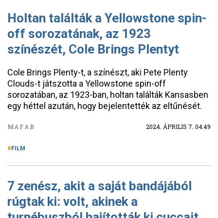
Holtan találták a Yellowstone spin-
off sorozatának, az 1923
színészét, Cole Brings Plentyt
Cole Brings Plenty-t, a színészt, aki Pete Plenty
Clouds-t játszotta a Yellowstone spin-off
sorozatában, az 1923-ban, holtan találták Kansasben
egy héttel azután, hogy bejelentették az eltűnését.
MAFAB
2024. ÁPRILIS 7. 04:49
FILM
7 zenész, akit a saját bandájából
rúgtak ki: volt, akinek a
turnébuszból hajították ki cuccait