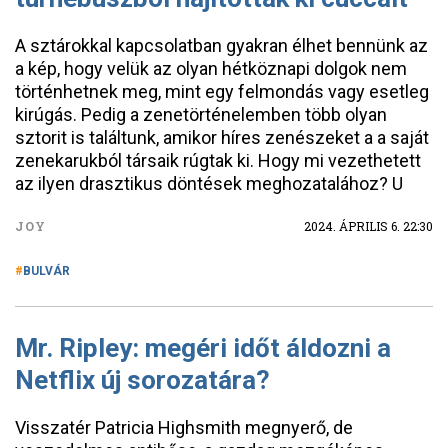
A sztárokkal kapcsolatban gyakran élhet bennünk az
a kép, hogy velük az olyan hétköznapi dolgok nem
történhetnek meg, mint egy felmondás vagy esetleg
kirúgás. Pedig a zenetörténelemben több olyan
sztorit is találtunk, amikor híres zenészeket a a saját
zenekarukból társaik rúgtak ki. Hogy mi vezethetett
az ilyen drasztikus döntések meghozatalához? U
JOY
2024. ÁPRILIS 6. 22:30
BULVÁR
Mr. Ripley: megéri időt áldozni a
Netflix új sorozatára?
Visszatér Patricia Highsmith megnyerő, de