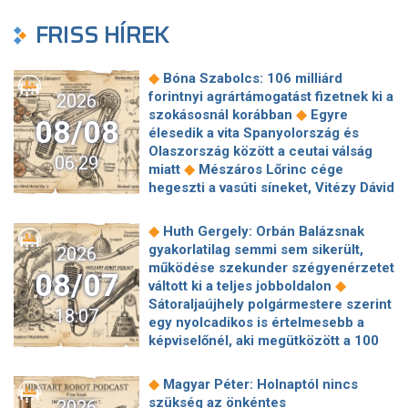
FRISS HÍREK
◆
Bóna Szabolcs: 106 milliárd
forintnyi agrártámogatást fizetnek ki a
2026
◆
szokásosnál korábban
Egyre
08/08
élesedik a vita Spanyolország és
Olaszország között a ceutai válság
06:29
◆
miatt
Mészáros Lőrinc cége
hegeszti a vasúti síneket, Vitézy Dávid
◆
elmagyarázta, miért
Jogi lépéseket
tesz a Bosnyák téri irodakomplexum
◆
Huth Gergely: Orbán Balázsnak
beruházója, ha az állam felmondja a
gyakorlatilag semmi sem sikerült,
2026
◆
szerződésüket
Megérkezett
működése szekunder szégyenérzetet
08/07
Magyar Péter bejelentése: így költik
◆
váltott ki a teljes jobboldalon
el a 6 ezer milliárd forintnyi uniós
Sátoraljaújhely polgármestere szerint
18:07
◆
pénzt
Megbénult az ivóvíztárolók
egy nyolcadikos is értelmesebb a
töltése Ózdon – de máshol is komoly
képviselőnél, aki megütközött a 100
◆
nehézségek adódtak
Sűrített
◆
milliós parkolón
Az amerikai
járatokkal készül a MÁV a Szigetre,
hírszerzés szerint Putyin pár éven
◆
Magyar Péter: Holnaptól nincs
◆
éjszaka is könnyebb lesz hazajutni
belül megtámadhat egy NATO-
szükség az önkéntes
2026
Megszólal Filep Dávid, Magyar Péter