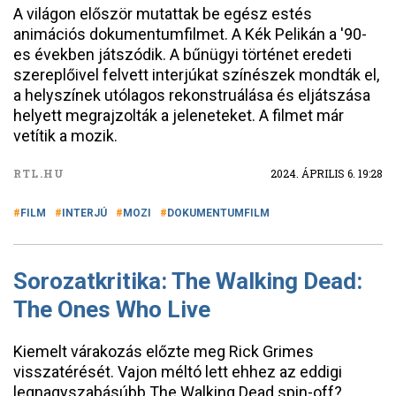
A világon először mutattak be egész estés
animációs dokumentumfilmet. A Kék Pelikán a '90-
es években játszódik. A bűnügyi történet eredeti
szereplőivel felvett interjúkat színészek mondták el,
a helyszínek utólagos rekonstruálása és eljátszása
helyett megrajzolták a jeleneteket. A filmet már
vetítik a mozik.
RTL.HU
2024. ÁPRILIS 6. 19:28
FILM
INTERJÚ
MOZI
DOKUMENTUMFILM
Sorozatkritika: The Walking Dead:
The Ones Who Live
Kiemelt várakozás előzte meg Rick Grimes
visszatérését. Vajon méltó lett ehhez az eddigi
legnagyszabásúbb The Walking Dead spin-off?