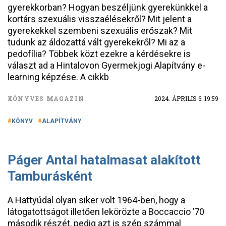
gyerekkorban? Hogyan beszéljünk gyerekünkkel a
kortárs szexuális visszaélésekről? Mit jelent a
gyerekekkel szembeni szexuális erőszak? Mit
tudunk az áldozattá vált gyerekekről? Mi az a
pedofília? Többek közt ezekre a kérdésekre is
választ ad a Hintalovon Gyermekjogi Alapítvány e-
learning képzése. A cikkb
KÖNYVES MAGAZIN
2024. ÁPRILIS 6. 19:59
KÖNYV
ALAPÍTVÁNY
Páger Antal hatalmasat alakított
Tamburásként
A Hattyúdal olyan siker volt 1964-ben, hogy a
látogatottságot illetően lekörözte a Boccaccio ’70
második részét, pedig azt is szép számmal