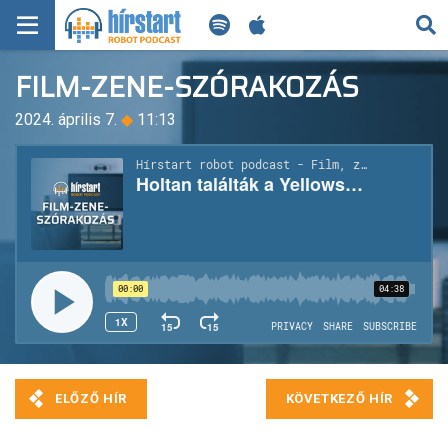
KERESÉS
FILM-ZENE-SZÓRAKOZÁS
KEZDŐLAP
2024. április 7.
◆
11:13
FRISS HÍREK
TECH HÍREK
FILM-ZENE-SZÓRAKOZÁS
PLAYLIST
MI AZ A ROBOT PODCAST?